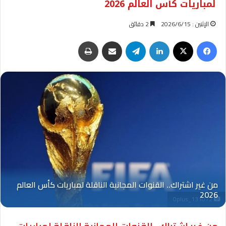
لمباريات كأس العالم 2026
الإثنين : 2026/6/15
2 دقائق
فيسبوك
‫X
لينكدإن
تيلقرام
مشاركة عبر البريد
طباعة
Oplus_131072