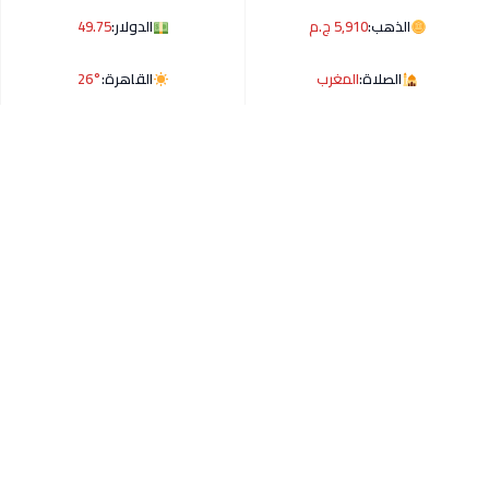
الذهب:
5,910 ج.م
الدولار:
49.75
الصلاة:
المغرب
القاهرة:
26°