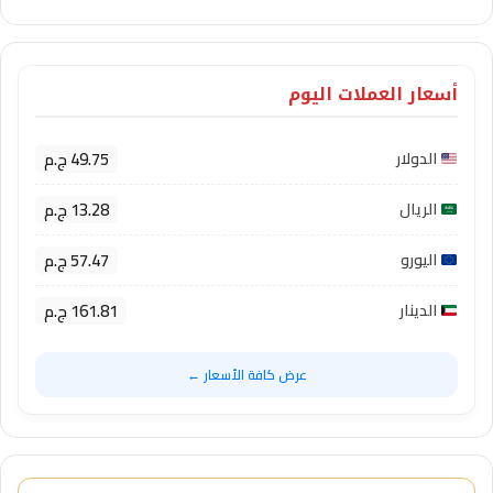
أسعار العملات اليوم
49.75 ج.م
الدولار
13.28 ج.م
الريال
57.47 ج.م
اليورو
161.81 ج.م
الدينار
عرض كافة الأسعار ←