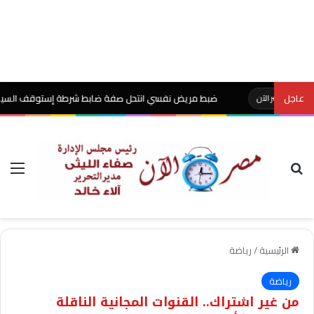
عاجل
ضبط مريض نفسي انتحل صفة ضابط شرطة إستوقف السيارات وفحص التر
آن
بحث عن
الق
الرئيسية
/
رياضة
رياضة
من غير اشتراك.. القنوات المجانية الناقلة