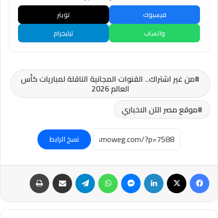
فيسبوك
تويتر
واتساب
تيليجرام
من غير اشتراك.. القنوات المجانية الناقلة لمباريات كأس
العالم 2026
موقع مصر الآن الاخباري
نسخ الرابط
فيسبوك
‫X
لينكدإن
ماسنجر
واتساب
تيلقرام
مشاركة عبر البريد
طباعة