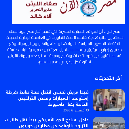
مصر الان .. أبرز المواقع الإخبارية المصرية التي تقدم أخبار مصر اليوم لحظة
بلحظة، إلى جانب تغطية شاملة لأحدث التطورات في العاصمة الإدارية الجديدة،
الاقتصاد المصري، السياسة، الحوادث، الرياضة، والتكنولوجيا. يوفر الموقع
محتوى إخباري موثوق ومحدث باستمرار، مع تقارير حصرية وتحليلات دقيقة
تساعد القارئ على فهم الأحداث بوضوح وسرعة، مما يجعله وجهتك الأولى
لمتابعة كل جديد في مصر والعالم.
أخر التحديثات
ضبط مريض نفسي انتحل صفة ضابط شرطة
إستوقف السيارات وفحص التراخيص
الخاصة بها.. بأسيوط.
أغسطس 6, 2026
عاجل- سلاح الجو الأمريكي يبدأ نقل طائرات
التزيود بالوقود من مطار بن جوريون