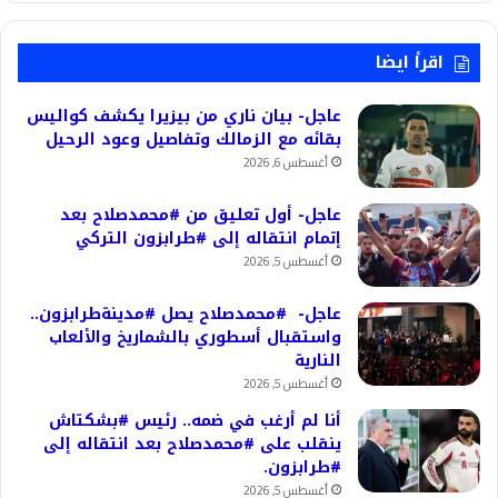
اقرأ ايضا
عاجل- بيان ناري من بيزيرا يكشف كواليس
بقائه مع الزمالك وتفاصيل وعود الرحيل
أغسطس 6, 2026
عاجل- أول تعليق من #محمدصلاح بعد
إتمام انتقاله إلى #طرابزون التركي
أغسطس 5, 2026
عاجل- #محمدصلاح يصل #مدينةطرابزون..
واستقبال أسطوري بالشماريخ والألعاب
النارية
أغسطس 5, 2026
أنا لم أرغب في ضمه.. رئيس #بشكتاش
ينقلب على #محمدصلاح بعد انتقاله إلى
#طرابزون.
أغسطس 5, 2026