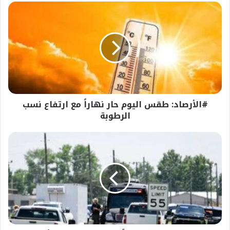
#الأرصاد:
طقس
اليوم
حار
نهاراً
مع
ارتفاع
نسب
الرطوبة
#الأرصاد: طقس اليوم حار نهاراً مع ارتفاع نسب
الرطوبة
عاجل
-
مصرع
12
شخصاً
جراء
تحطم
طائرة
أمريكية