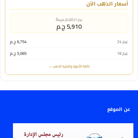
أسعار الذهب الآن
عيار 21 (الأكثر مبيعاً)
5,910 ج.م
عيار 24
6,754 ج.م
عيار 18
5,065 ج.م
كافة الأعيرة والجنيه الذهب ←
عن الموقع