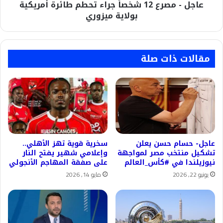
عاجل - مصرع 12 شخصاً جراء تحطم طائرة أمريكية
بولاية
ميزوري
بولاية ميزوري
مقالات ذات صلة
عاجل- حسام حسن يعلن
سخرية قوية تهز الأهلي..
تشكيل منتخب مصر لمواجهة
وإعلامي شهير يفتح النار
نيوزيلندا في #كأس_العالم
على صفقة المهاجم الأنجولي
يونيو 22, 2026
مايو 14, 2026