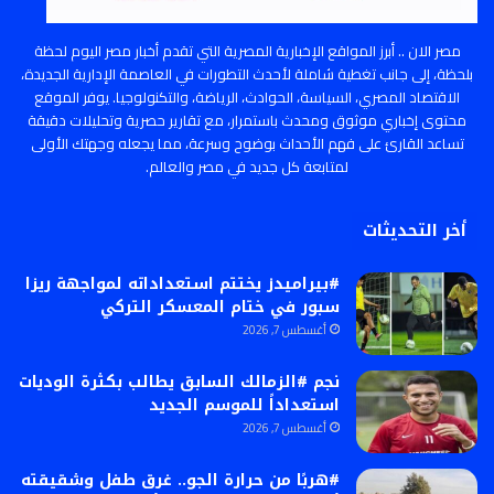
مصر الان .. أبرز المواقع الإخبارية المصرية التي تقدم أخبار مصر اليوم لحظة
بلحظة، إلى جانب تغطية شاملة لأحدث التطورات في العاصمة الإدارية الجديدة،
الاقتصاد المصري، السياسة، الحوادث، الرياضة، والتكنولوجيا. يوفر الموقع
محتوى إخباري موثوق ومحدث باستمرار، مع تقارير حصرية وتحليلات دقيقة
تساعد القارئ على فهم الأحداث بوضوح وسرعة، مما يجعله وجهتك الأولى
لمتابعة كل جديد في مصر والعالم.
أخر التحديثات
#بيراميدز يختتم استعداداته لمواجهة ريزا
سبور في ختام المعسكر التركي
أغسطس 7, 2026
نجم #الزمالك السابق يطالب بكثرة الوديات
استعداداً للموسم الجديد
أغسطس 7, 2026
#هربًا من حرارة الجو.. غرق طفل وشقيقته