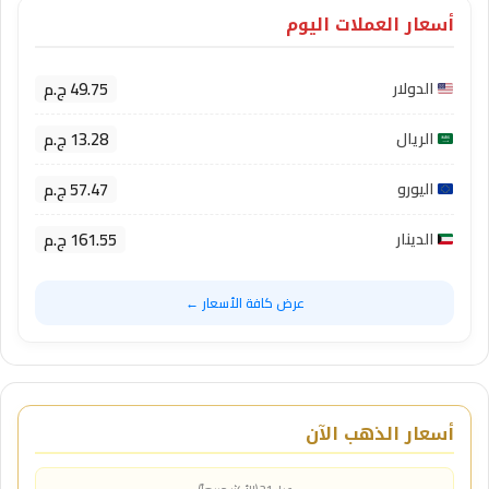
أسعار العملات اليوم
49.75 ج.م
الدولار
13.28 ج.م
الريال
57.47 ج.م
اليورو
161.55 ج.م
الدينار
عرض كافة الأسعار ←
أسعار الذهب الآن