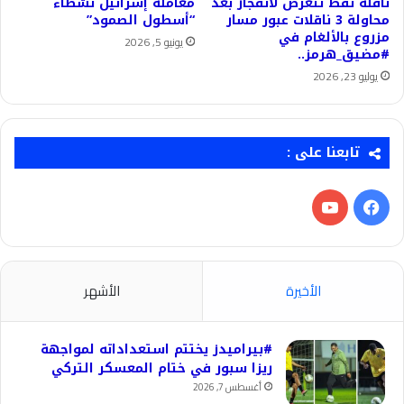
ناقلة نفط تتعرض لانفجار بعد
معاملة إسرائيل نشطاء
محاولة 3 ناقلات عبور مسار
“أسطول الصمود”
مزروع بالألغام في
يونيو 5, 2026
#مضيق_هرمز..
يوليو 23, 2026
تابعنا على :
فيسبوك
‫YouTube
الأخيرة
الأشهر
#بيراميدز يختتم استعداداته لمواجهة
ريزا سبور في ختام المعسكر التركي
أغسطس 7, 2026