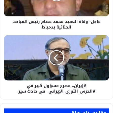
المباحث
الجنائية
بدمياط
عاجل- وفاة العميد محمد عصام رئيس المباحث
الجنائية بدمياط
#إيران..
مصرع
مسؤول
كبير
في
#الحرس_الثوري_الإيراني..
في
حادث
سير.
#إيران.. مصرع مسؤول كبير في
#الحرس_الثوري_الإيراني.. في حادث سير.
مقالات ذات صلة