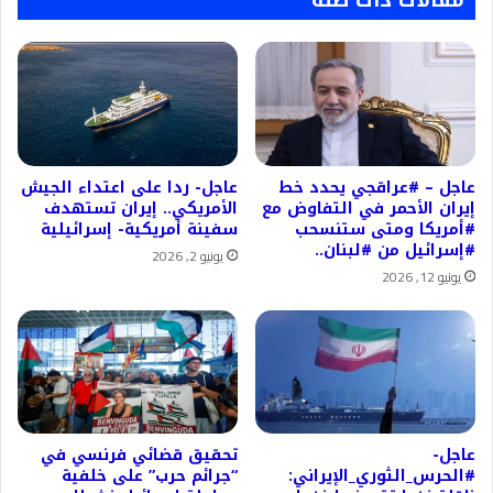
عاجل – #عراقجي يحدد خط
عاجل- ردا على اعتداء الجيش
إيران الأحمر في التفاوض مع
الأمريكي.. إيران تستهدف
#أمريكا ومتى ستنسحب
سفينة أمريكية- إسرائيلية
#إسرائيل من #لبنان..
يونيو 2, 2026
يونيو 12, 2026
عاجل-
تحقيق قضائي فرنسي في
#الحرس_الثوري_الإيراني:
“جرائم حرب” على خلفية