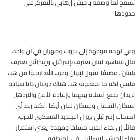
تسمح لما وصفه بـ جيش إرهابي بالتمركز على
حدودها.
وفي لهجة موجهة إلى بيروت وطهران في آن واحد،
قال نتنياهو: لبنان يعترف بإسرائيل، وإسرائيل تعترف
بلبنان ، مضيفًا: نقول لإيران وحزب الله: ارحلوا من هنا،
فليس لكم ما تفعلونه هنا. هناك دولتان ذاتا سيادة
تريدان صنع السلام بينهما وإعادة الأمن والازدهار
لسكان الشمال ولسكان لبنان أيضًا . لكنه ربط أي
انسحاب إسرائيلي بزوال التهديد العسكري للحزب،
قائلًا إن بقاء الحزب مسلحًا ومهددًا يعني استمرار
بقاء الجيش الإسرائيلي في المنطقة.