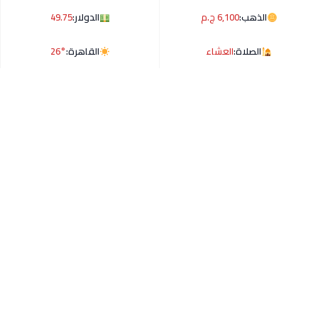
الذهب:
6,100 ج.م
الدولار:
49.75
الصلاة:
العشاء
القاهرة:
26°