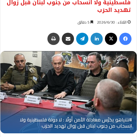
فلسطينية ولا انسحاب من جنوب لبنان قبل زوال
تهديد الحزب
الثلاثاء : 2026/6/30
5 دقائق
فيسبوك
‫X
لينكدإن
تيلقرام
مشاركة عبر البريد
طباعة
Oplus_131072