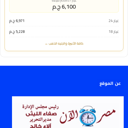
عيار 21 (الأكثر مبيعاً)
6,100 ج.م
عيار 24
6,971 ج.م
عيار 18
5,228 ج.م
كافة الأعيرة والجنيه الذهب ←
عن الموقع