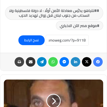
#نتنياهو يكرّس معادلة الأمن أولًا : لا دولة فلسطينية ولا
انسحاب من جنوب لبنان قبل زوال تهديد الحزب
موقع مصر الآن الاخباري
نسخ الرابط
فيسبوك
‫X
لينكدإن
ماسنجر
واتساب
تيلقرام
مشاركة عبر البريد
طباعة
عاجل-
وفاة
العميد
محمد
عصام
رئيس