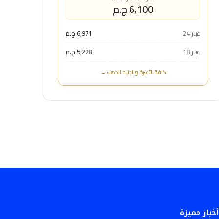
6,100 ج.م
عيار 24
6,971 ج.م
عيار 18
5,228 ج.م
كافة الأعيرة والجنيه الذهب ←
أخبار مميزة