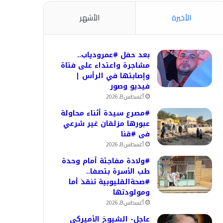
الأخيرة
الأشهر
بعد حفل #عمرودياب..
مشاجرة واعتداء على فتاة
وإصابتها في الرأس |
فيديو وصور
أغسطس 8, 2026
#مصرع سيدة أثناء محاولة
عبورها مزلقان غير شرعي
فى #قنا
أغسطس 8, 2026
#ولادة مفاجئة أمام وحدة
طب الأسرة بتصفا..
#صحةالقليوبية تنقذ أما
ومولودتها
أغسطس 8, 2026
عاجل- الشيوخ الأميركي