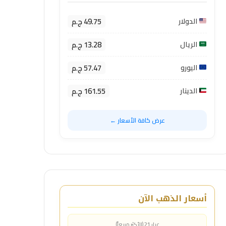
49.75 ج.م
الدولار
13.28 ج.م
الريال
57.47 ج.م
اليورو
161.55 ج.م
الدينار
عرض كافة الأسعار ←
أسعار الذهب الآن
عيار 21 (الأكثر مبيعاً)