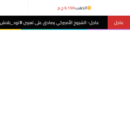
الذهب:
6,100 ج.م
عاجل
اجل- الشيوخ الأميركي يصادق على تعيين #تود_بلانش وزيرًا للعدل بفرق