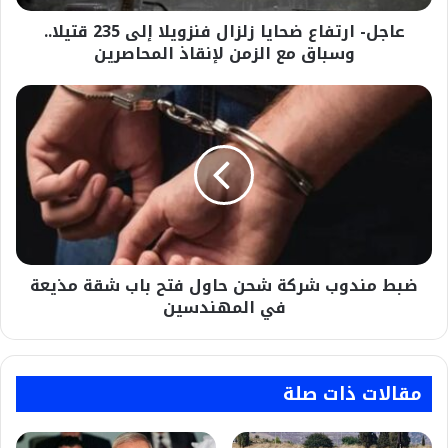
وسباق
عاجل- ارتفاع ضحايا زلزال فنزويلا إلى 235 قتيلا..
مع
الزمن
وسباق مع الزمن لإنقاذ المحاصرين
لإنقاذ
المحاصرين
ضبط
مندوب
شركة
شحن
حاول
فتح
باب
شقة
مذيعة
ضبط مندوب شركة شحن حاول فتح باب شقة مذيعة
في
المهندسين
في المهندسين
مقالات ذات صلة