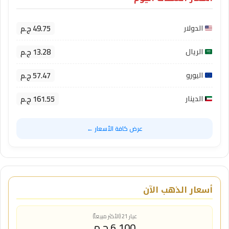
49.75 ج.م
الدولار
13.28 ج.م
الريال
57.47 ج.م
اليورو
161.55 ج.م
الدينار
عرض كافة الأسعار ←
أسعار الذهب الآن
عيار 21 (الأكثر مبيعاً)
6,100 ج.م