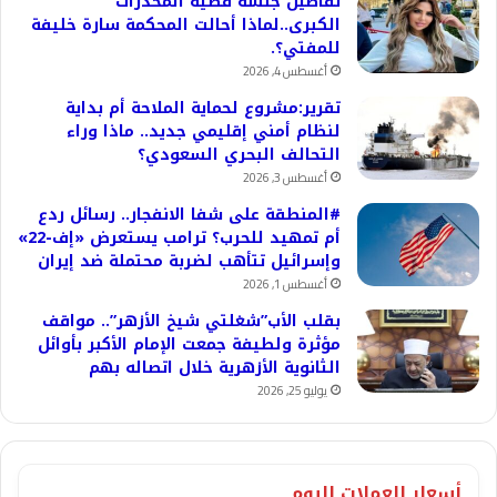
تفاصيل جلسة قضية المخدرات
الكبرى..لماذا أحالت المحكمة سارة خليفة
للمفتي؟.
أغسطس 4, 2026
تقرير:مشروع لحماية الملاحة أم بداية
لنظام أمني إقليمي جديد.. ماذا وراء
التحالف البحري السعودي؟
أغسطس 3, 2026
#المنطقة على شفا الانفجار.. رسائل ردع
أم تمهيد للحرب؟ ترامب يستعرض «إف-22»
وإسرائيل تتأهب لضربة محتملة ضد إيران
أغسطس 1, 2026
بقلب الأب”شغلتي شيخ الأزهر”.. مواقف
مؤثرة ولطيفة جمعت الإمام الأكبر بأوائل
الثانوية الأزهرية خلال اتصاله بهم
يوليو 25, 2026
أسعار العملات اليوم