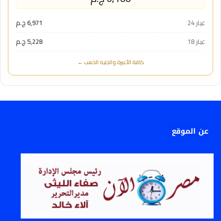
عيار 24
6,971 ج.م
عيار 18
5,228 ج.م
كافة الأعيرة والجنيه الذهب ←
عن الموقع