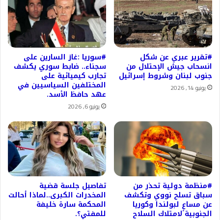
#تقرير عبري عن شكل
#سوريا :غاز السارين على
انسحاب جيش الإحتلال من
سجناء.. ضابط سوري يكشف
جنوب لبنان وشروط إسرائيل
تجارب كيميائية على
المختلفين السياسيين في
يونيو 14, 2026
عهد حافظ الأسد.
يونيو 6, 2026
#منظمة دولية تحذر من
تفاصيل جلسة قضية
سباق تسلح نووي وتكشف
المخدرات الكبرى..لماذا أحالت
عن مساعٍ لبولندا وكوريا
المحكمة سارة خليفة
الجنوبية لامتلاك السلاح
للمفتي؟.