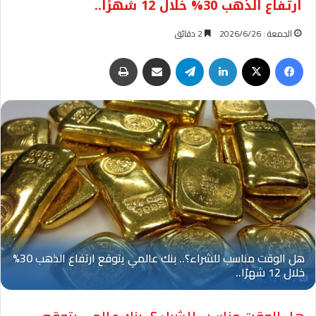
ارتفاع الذهب 30% خلال 12 شهرًا..
الجمعة : 2026/6/26
2 دقائق
فيسبوك
‫X
لينكدإن
تيلقرام
مشاركة عبر البريد
طباعة
Oplus_131072