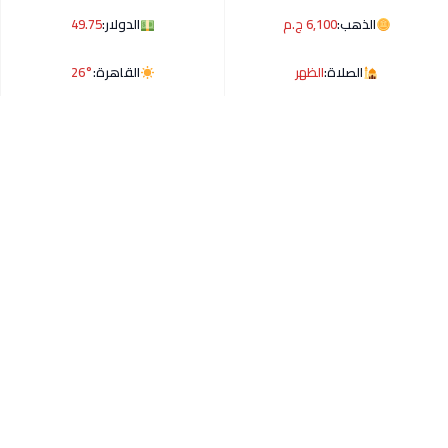
الذهب:
6,100 ج.م
الدولار:
49.75
الصلاة:
الظهر
القاهرة:
26°