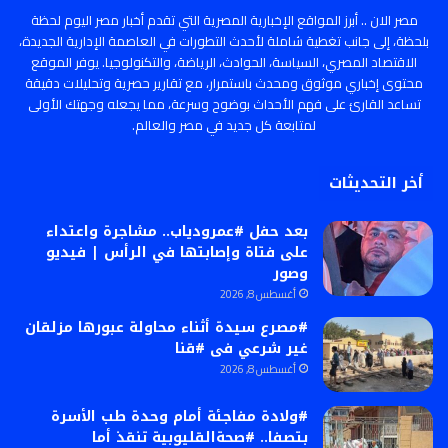
مصر الان .. أبرز المواقع الإخبارية المصرية التي تقدم أخبار مصر اليوم لحظة
بلحظة، إلى جانب تغطية شاملة لأحدث التطورات في العاصمة الإدارية الجديدة،
الاقتصاد المصري، السياسة، الحوادث، الرياضة، والتكنولوجيا. يوفر الموقع
محتوى إخباري موثوق ومحدث باستمرار، مع تقارير حصرية وتحليلات دقيقة
تساعد القارئ على فهم الأحداث بوضوح وسرعة، مما يجعله وجهتك الأولى
لمتابعة كل جديد في مصر والعالم.
أخر التحديثات
بعد حفل #عمرودياب.. مشاجرة واعتداء
على فتاة وإصابتها في الرأس | فيديو
وصور
أغسطس 8, 2026
#مصرع سيدة أثناء محاولة عبورها مزلقان
غير شرعي فى #قنا
أغسطس 8, 2026
#ولادة مفاجئة أمام وحدة طب الأسرة
بتصفا.. #صحةالقليوبية تنقذ أما