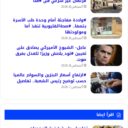
مزلقان غير شرعي فى #قنا
أغسطس 8, 2026
#ولادة مفاجئة أمام وحدة طب الأسرة
بتصفا.. #صحةالقليوبية تنقذ أما
ومولودتها
أغسطس 8, 2026
عاجل- الشيوخ الأميركي يصادق على
تعيين #تود_بلانش وزيرًا للعدل بفرق
صوت.
أغسطس 8, 2026
#ارتفاع أسعار البنزين والسولار عالميا
حسب توضيح رئيس الشعبة.. تفاصيل
أغسطس 7, 2026
اقرأ ايضا