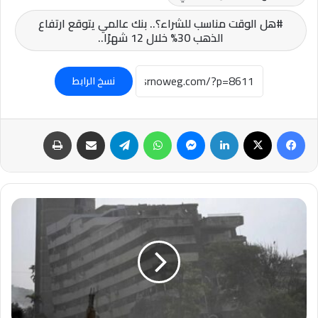
هل الوقت مناسب للشراء؟.. بنك عالمي يتوقع ارتفاع
الذهب 30% خلال 12 شهرًا..
نسخ الرابط
فيسبوك
‫X
لينكدإن
ماسنجر
واتساب
تيلقرام
مشاركة عبر البريد
طباعة
عاجل-
ارتفاع
ضحايا
زلزال
فنزويلا
إلى
235
قتيلا..