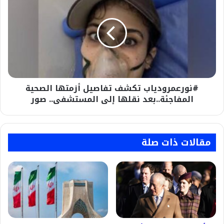
#أم_إبراهيم"
تكشف
تفاصيل
أزمتها
الصحية
المفاجئة..بعد
نقلها
إلى
المستشفى..
#نورعمرودياب تكشف تفاصيل أزمتها الصحية
صور
المفاجئة..بعد نقلها إلى المستشفى.. صور
مقالات ذات صلة