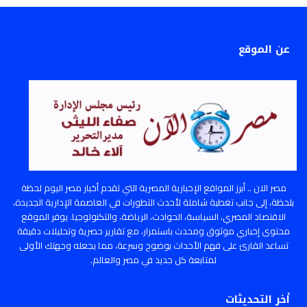
عن الموقع
مصر الان .. أبرز المواقع الإخبارية المصرية التي تقدم أخبار مصر اليوم لحظة
بلحظة، إلى جانب تغطية شاملة لأحدث التطورات في العاصمة الإدارية الجديدة،
الاقتصاد المصري، السياسة، الحوادث، الرياضة، والتكنولوجيا. يوفر الموقع
محتوى إخباري موثوق ومحدث باستمرار، مع تقارير حصرية وتحليلات دقيقة
تساعد القارئ على فهم الأحداث بوضوح وسرعة، مما يجعله وجهتك الأولى
لمتابعة كل جديد في مصر والعالم.
أخر التحديثات