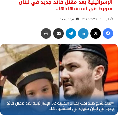
الإسرائيلية بعد مقتل قائد جديد في لبنان
متورط في استشهادها..
الجمعة : 2026/6/19
دقيقة واحدة
فيسبوك
‫X
لينكدإن
تيلقرام
مشاركة عبر البريد
طباعة
Oplus_131072