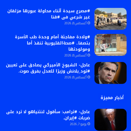
#مصرع سيدة أثناء محاولة عبورها مزلقان
غير شرعي فى #قنا
أغسطس 8, 2026
#ولادة مفاجئة أمام وحدة طب الأسرة
بتصفا.. #صحةالقليوبية تنقذ أما
ومولودتها
أغسطس 8, 2026
عاجل- الشيوخ الأميركي يصادق على تعيين
#تود_بلانش وزيرًا للعدل بفرق صوت.
أغسطس 8, 2026
أخبار مميزة
عاجل- #ترامب: سأقول لنتنياهو لا ترد على
ضربات #إيران.
يونيو 7, 2026