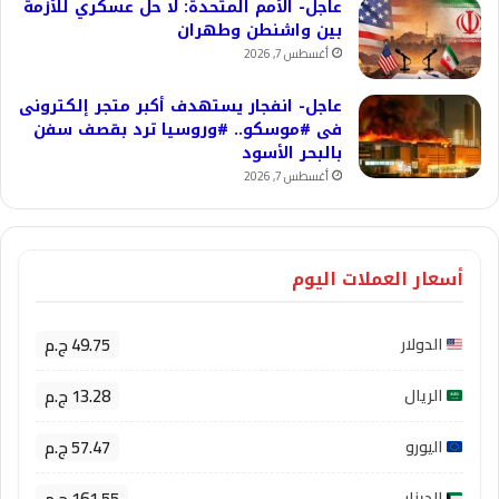
عاجل- الأمم المتحدة: لا حل عسكري للأزمة
بين واشنطن وطهران
أغسطس 7, 2026
عاجل- انفجار يستهدف أكبر متجر إلكترونى
فى #موسكو.. #وروسيا ترد بقصف سفن
بالبحر الأسود
أغسطس 7, 2026
أسعار العملات اليوم
49.75 ج.م
الدولار
13.28 ج.م
الريال
57.47 ج.م
اليورو
161.55 ج.م
الدينار