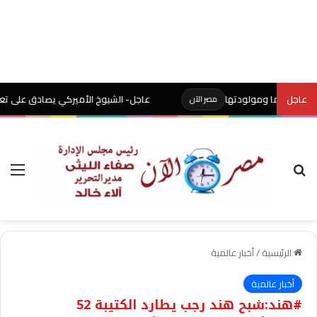
عاجل
 أما ومولودتها
عاجل- الشيوخ الأميركي يصادق على تعيين #تود
مصر الآن
بحث عن
الق
الرئيسية
/
أخبار عالمية
أخبار عالمية
#هند:شبح هند رجب يطارد الكتيبة 52