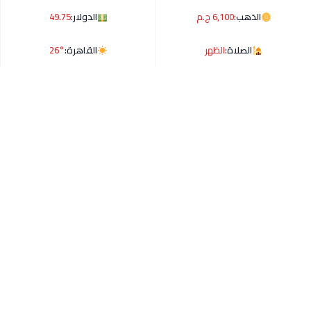
الذهب:
6,100 ج.م
الدولار:
49.75
الصلاة:
الظهر
القاهرة:
26°