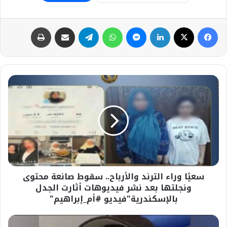
فيسبوك
‫X
لينكدإن
ماسنجر
واتساب
تيلقرام
مشاركة عبر البريد
طباعة
سعيًا
وراء
الترند
والأرباح..
سقوط
صانعة
محتوى
ونجلتها
بعد
سعيًا وراء الترند والأرباح.. سقوط صانعة محتوى
نشر
فيديوهات
ونجلتها بعد نشر فيديوهات أثارت الجدل
أثارت
بالإسكندرية"فيديو #أم_إبراهيم"
الجدل
بالإسكندرية"فيديو
#نورعمرودياب