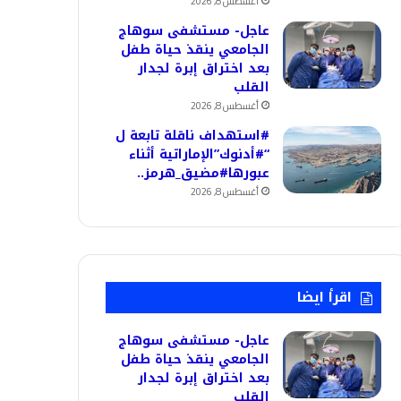
أغسطس 8, 2026
عاجل- مستشفى سوهاج
الجامعي ينقذ حياة طفل
بعد اختراق إبرة لجدار
القلب
أغسطس 8, 2026
#استهداف ناقلة تابعة ل
“#أدنوك”الإماراتية أثناء
عبورها#مضيق_هرمز..
أغسطس 8, 2026
اقرأ ايضا
عاجل- مستشفى سوهاج
الجامعي ينقذ حياة طفل
بعد اختراق إبرة لجدار
القلب