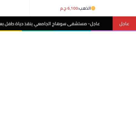
الذهب:
6,100 ج.م
عاجل
 مستشفى سوهاج الجامعي ينقذ حياة طفل بعد اختراق إبرة لجدار القلب