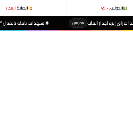
الدولار:
49.75
الصلاة:
العصر
#استهداف ناقلة تابعة ل “#أدنوك”الإماراتية أثنا
مصر الآن