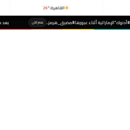
القاهرة:
26°
ء عبورها#مضيق_هرمز..
بعد حفل #عمرودياب.. مشاجرة 
مصر الآن