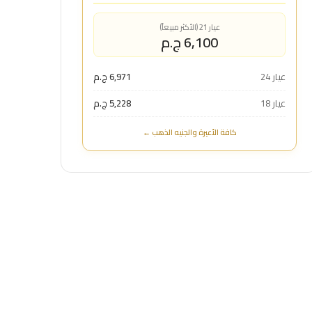
عيار 21 (الأكثر مبيعاً)
6,100 ج.م
عيار 24
6,971 ج.م
عيار 18
5,228 ج.م
كافة الأعيرة والجنيه الذهب ←