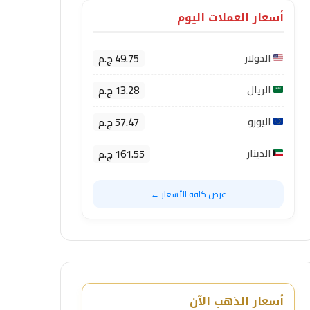
أسعار العملات اليوم
49.75 ج.م
الدولار
13.28 ج.م
الريال
57.47 ج.م
اليورو
161.55 ج.م
الدينار
عرض كافة الأسعار ←
أسعار الذهب الآن