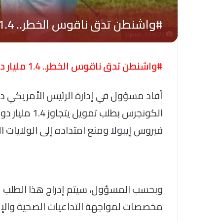
Oplus_131072
#واشنطن تدق ناقوس الخطر.. 1.4 مليار دولار لمكافحة #إيبولا..
أفاد مسؤول في إدارة الرئيس الأمريكي دونا
الكونجرس بطلب
فيروس إيبولا ومنع امتداده إلى الولايات ا
وبحسب المسؤول، سيتم إدراج هذا الطلب 
مخصصات لمواجهة التداعيات الصحية والإنس