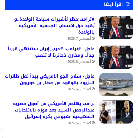
اقرأ ايضا
#ترامب:حظر تأشيرات سياحة الولادة..و
يُقيد حق اكتساب الجنسية الأمريكية
بالولادة
أغسطس 7, 2026
عاجل- #ترامب: #حرب_إيران ستنتهي قريباً
جداً.. ومخازن ذخائرنا لا تنضب
أغسطس 6, 2026
عاجل- سلاح الجو الأمريكي يبدأ نقل طائرات
التزيود بالوقود من مطار بن جوريون
أغسطس 6, 2026
ترامب يهاجم الأمريكي من أصول مصرية
عبدالرحمن السيد بعد فوزه بالانتخابات
التمهيدية: شيوعي يكره إسرائيل
أغسطس 5, 2026