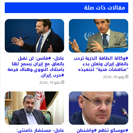
مقالات ذات صلة
#وكالة الطاقة الذرية ترحب
عاجل- #فانس: لن نقبل
باتفاق إيران وتعلن بدء
باتفاق مع إيران يسمح لها
“مناقشات فنية” لتنفيذه
بامتلاك النووي.وهناك فرصة
#حرب_إيران.
يونيو 18, 2026
مايو 19, 2026
#موسكو تتهم #واشنطن
عاجل- مستشار خامنئي: