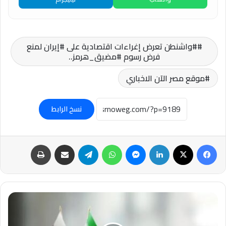
#واشنطن تعرض إغراءات اقتصادية على #إيران لمنع
فرض رسوم #مضيق_هرمز..
موقع مصر الآن الاخباري
نسخ الرابط
فيسبوك
‫X
لينكدإن
ماسنجر
واتساب
تيلقرام
مشاركة عبر البريد
طباعة
#إيران
تعلن
اتفاقا