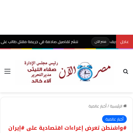
عاجل
ننشر تفاصيل صادمة في جريمة مقتل طالب على يد والده ب
مصر الآن
بحث عن
الق
الرئيسية
/
أخبار عالمية
أخبار عالمية
#واشنطن تعرض إغراءات اقتصادية على #إيران