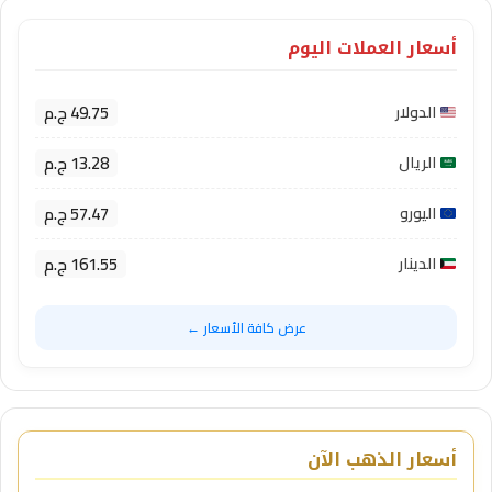
أسعار العملات اليوم
49.75 ج.م
الدولار
13.28 ج.م
الريال
57.47 ج.م
اليورو
161.55 ج.م
الدينار
عرض كافة الأسعار ←
أسعار الذهب الآن