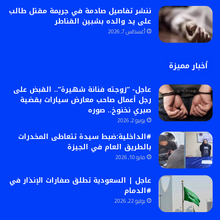
ننشر تفاصيل صادمة في جريمة مقتل طالب
على يد والده بشبين القناطر
أغسطس 7, 2026
أخبار مميزة
عاجل- “زوجته فنانة شهيرة”.. القبض على
رجل أعمال صاحب معارض سيارات بقضية
صبري نخنوخ.. صوره
يونيو 2, 2026
#الداخلية:ضبط سيدة تتعاطى المخدرات
بالطريق العام في الجيزة
مايو 10, 2026
عاجل | السعودية تطلق صفارات الإنذار في
#الدمام
يوليو 22, 2026