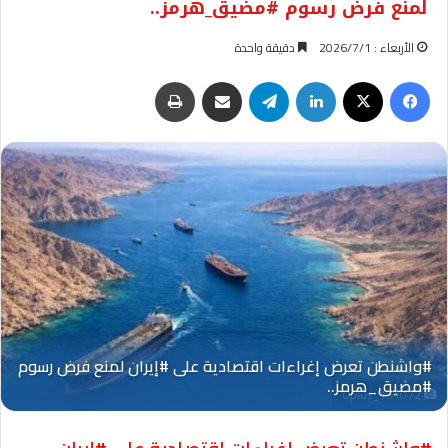
لمنع فرض رسوم #مضيق_هرمز..
الأربعاء : 2026/7/1
دقيقة واحدة
فيسبوك
‫X
لينكدإن
تيلقرام
مشاركة عبر البريد
طباعة
Oplus_131072