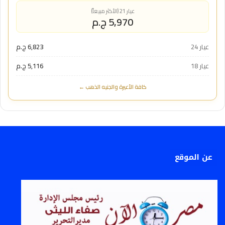
عيار 21 (الأكثر مبيعاً)
5,970 ج.م
عيار 24
6,823 ج.م
عيار 18
5,116 ج.م
كافة الأعيرة والجنيه الذهب ←
عن الموقع