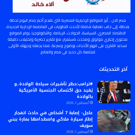
مصر الان .. أبرز المواقع الإخبارية المصرية التي تقدم أخبار مصر اليوم لحظة
بلحظة، إلى جانب تغطية شاملة لأحدث التطورات في العاصمة الإدارية الجديدة،
الاقتصاد المصري، السياسة، الحوادث، الرياضة، والتكنولوجيا. يوفر الموقع
محتوى إخباري موثوق ومحدث باستمرار، مع تقارير حصرية وتحليلات دقيقة
تساعد القارئ على فهم الأحداث بوضوح وسرعة، مما يجعله وجهتك الأولى
لمتابعة كل جديد في مصر والعالم.
أخر التحديثات
#ترامب:حظر تأشيرات سياحة الولادة..و
يُقيد حق اكتساب الجنسية الأمريكية
بالولادة
أغسطس 7, 2026
عاجل- إصابة 7 أشخاص في حادث انفجار
إطار سيارة ملاكي واصطدامها بمارة ببني
سويف
أغسطس 7, 2026