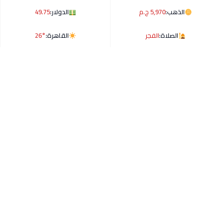
الذهب:
5,970 ج.م
الدولار:
49.75
الصلاة:
الفجر
القاهرة:
26°