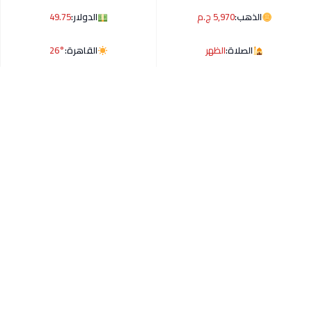
الذهب:
5,970 ج.م
الدولار:
49.75
الصلاة:
الظهر
القاهرة:
26°