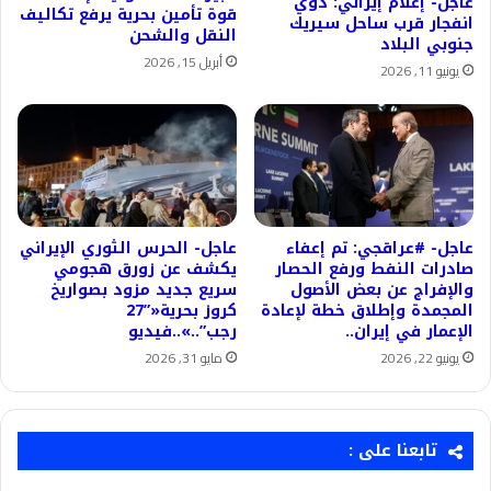
عاجل- إعلام إيراني: دوي
قوة تأمين بحرية يرفع تكاليف
انفجار قرب ساحل سيريك
النقل والشحن
جنوبي البلاد
أبريل 15, 2026
يونيو 11, 2026
عاجل- #عراقجي: تم إعفاء
عاجل- الحرس الثوري الإيراني
صادرات النفط ورفع الحصار
يكشف عن زورق هجومي
والإفراج عن بعض الأصول
سريع جديد مزود بصواريخ
المجمدة وإطلاق خطة لإعادة
كروز بحرية«”27
الإعمار في إيران..
رجب”..»..فيديو
يونيو 22, 2026
مايو 31, 2026
تابعنا على :