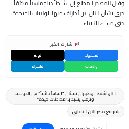
وقال المصدر المطلع إن نشاطاً دبلوماسياً مكثفاً
جرى بشأن لبنان بين أطراف منها الولايات المتحدة،
حتى مساء الثلاثاء.
شارك الخبر
فيسبوك
تويتر
واتساب
تيليجرام
#واشنطن وطهران تبحثان "اتفاقاً دائماً" في الدوحة..
وترمب يشيد بـ"محادثات جيدة"
موقع مصر الآن الاخباري