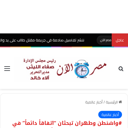
عاجل
ننشر تفاصيل صادمة في جريمة مقتل طالب على يد والده بشبين الق
ر الآن
بحث عن
الق
الرئيسية
/
أخبار عالمية
أخبار عالمية
#واشنطن وطهران تبحثان “اتفاقاً دائماً” في