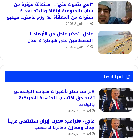
“أمي بتموت مني”.. استغاثة مؤثرة من
شاب بالمنوفية لإنقاذ والدته بعد 5
سنوات من المعاناة مع ورم غامض.. فيديو
أغسطس 7, 2026
عاجل- تحذير عاجل من الأرصاد لـ
المصطافين على شوطئ 8 مدن
أغسطس 6, 2026
اقرأ ايضا
#ترامب:حظر تأشيرات سياحة الولادة..و
يُقيد حق اكتساب الجنسية الأمريكية
بالولادة
أغسطس 7, 2026
عاجل- #ترامب: #حرب_إيران ستنتهي قريباً
جداً.. ومخازن ذخائرنا لا تنضب
أغسطس 6, 2026