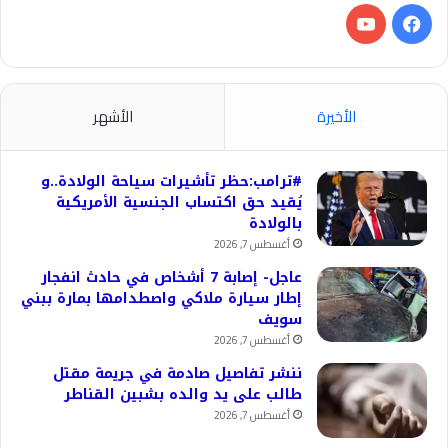
فيسبوك
‫YouTube
الأخيرة
الأشهر
#ترامب:حظر تأشيرات سياحة الولادة..و
يُقيد حق اكتساب الجنسية الأمريكية
بالولادة
أغسطس 7, 2026
عاجل- إصابة 7 أشخاص في حادث انفجار
إطار سيارة ملاكي واصطدامها بمارة ببني
سويف
أغسطس 7, 2026
ننشر تفاصيل صادمة في جريمة مقتل
طالب على يد والده بشبين القناطر
أغسطس 7, 2026