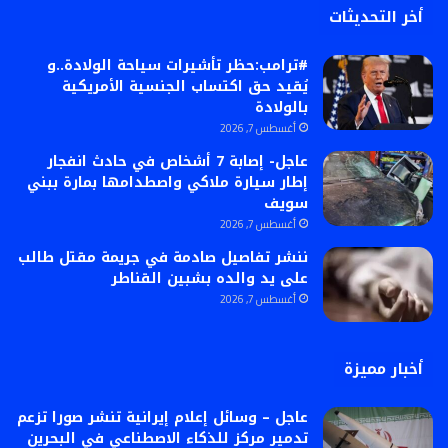
أخر التحديثات
#ترامب:حظر تأشيرات سياحة الولادة..و
يُقيد حق اكتساب الجنسية الأمريكية
بالولادة
أغسطس 7, 2026
عاجل- إصابة 7 أشخاص في حادث انفجار
إطار سيارة ملاكي واصطدامها بمارة ببني
سويف
أغسطس 7, 2026
ننشر تفاصيل صادمة في جريمة مقتل طالب
على يد والده بشبين القناطر
أغسطس 7, 2026
أخبار مميزة
عاجل – وسائل إعلام إيرانية تنشر صورا تزعم
تدمير مركز للذكاء الاصطناعي في البحرين