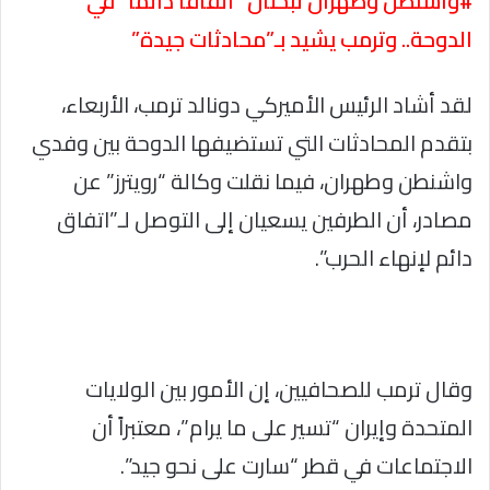
#واشنطن وطهران تبحثان “اتفاقاً دائماً” في
الدوحة.. وترمب يشيد بـ”محادثات جيدة”
لقد أشاد الرئيس الأميركي دونالد ترمب، الأربعاء،
بتقدم المحادثات التي تستضيفها الدوحة بين وفدي
واشنطن وطهران، فيما نقلت وكالة “رويترز” عن
مصادر، أن الطرفين يسعيان إلى التوصل لـ”اتفاق
دائم لإنهاء الحرب”.
وقال ترمب للصحافيين، إن الأمور بين الولايات
المتحدة وإيران “تسير على ما يرام”، معتبراً أن
الاجتماعات في قطر “سارت على نحو جيد”.