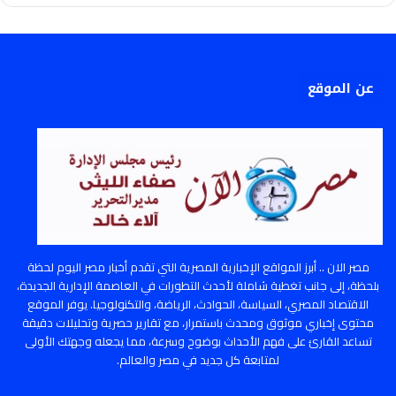
عن الموقع
مصر الان .. أبرز المواقع الإخبارية المصرية التي تقدم أخبار مصر اليوم لحظة
بلحظة، إلى جانب تغطية شاملة لأحدث التطورات في العاصمة الإدارية الجديدة،
الاقتصاد المصري، السياسة، الحوادث، الرياضة، والتكنولوجيا. يوفر الموقع
محتوى إخباري موثوق ومحدث باستمرار، مع تقارير حصرية وتحليلات دقيقة
تساعد القارئ على فهم الأحداث بوضوح وسرعة، مما يجعله وجهتك الأولى
لمتابعة كل جديد في مصر والعالم.