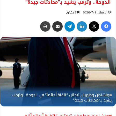
الدوحة.. وترمب يشيد بـ”محادثات جيدة”
الأربعاء : 2026/7/1
2 دقائق
فيسبوك
‫X
لينكدإن
تيلقرام
مشاركة عبر البريد
طباعة
Oplus_131072