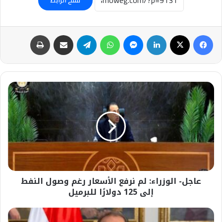
نسخ الرابط
فيسبوك
‫X
لينكدإن
ماسنجر
واتساب
تيلقرام
مشاركة عبر البريد
طباعة
عاجل-
الوزراء:
لم
نرفع
الأسعار
رغم
وصول
النفط
إلى
عاجل- الوزراء: لم نرفع الأسعار رغم وصول النفط
125
دولارًا
إلى 125 دولارًا للبرميل
للبرميل
عاجل-