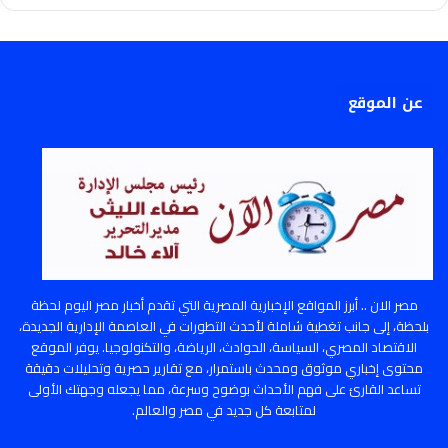
عن الموقع
مصر الان .. أبرز المواقع الإخبارية المصرية التي تقدم أخبار مصر اليوم لحظة
بلحظة، إلى جانب تغطية شاملة لأحدث التطورات في العاصمة الإدارية الجديدة،
الاقتصاد المصري، السياسة، الحوادث، الرياضة، والتكنولوجيا. يوفر الموقع
محتوى إخباري موثوق ومحدث باستمرار، مع تقارير حصرية وتحليلات دقيقة
تساعد القارئ على فهم الأحداث بوضوح وسرعة، مما يجعله وجهتك الأولى
لمتابعة كل جديد في مصر والعالم.