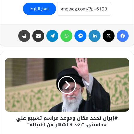
نسخ الرابط
فيسبوك
‫X
لينكدإن
ماسنجر
واتساب
تيلقرام
مشاركة عبر البريد
طباعة
#إيران
تحدد
مكان
وموعد
مراسم
تشييع
علي
#خامنئي.."بعد
3
#إيران تحدد مكان وموعد مراسم تشييع علي
أشهر
من
#خامنئي.."بعد 3 أشهر من اغتياله"
اغتياله"