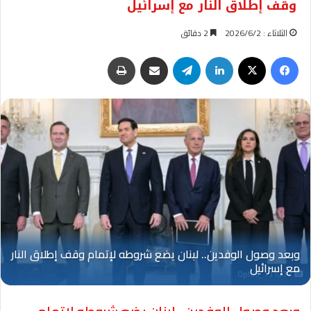
وقف إطلاق النار مع إسرائيل
الثلاثاء : 2026/6/2
2 دقائق
فيسبوك
‫X
لينكدإن
تيلقرام
مشاركة عبر البريد
طباعة
Oplus_131072