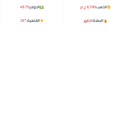
الذهب:
6,100 ج.م
الدولار:
49.75
الصلاة:
الظهر
القاهرة:
26°