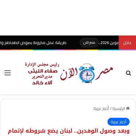
 2026..
عاجل
طريقة عمل مكرونة بصوص الطماطم والريحان
مصر الآن
م
بحث عن
الق
الرئيسية
/
أخبار عربية
أخبار عربية
وبعد وصول الوفدين.. لبنان يضع شروطه لإتمام