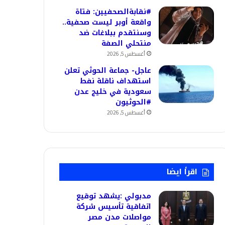
#نقابةالصحفيين: فتاة
واقعة أوبر ليست صحفية..
وسنتقدم ببلاغات ضد
منتحلي الصفة
أغسطس 5, 2026
عاجل- جماعة الحوثي تعلن
استهداف ناقلة نفط
سعودية في خليج عدن
#الحوثيون
أغسطس 5, 2026
اقرأ ايضا
مدبولي :يشهد توقيع
اتفاقية تأسيس شركة
مواصلات مدن مصر