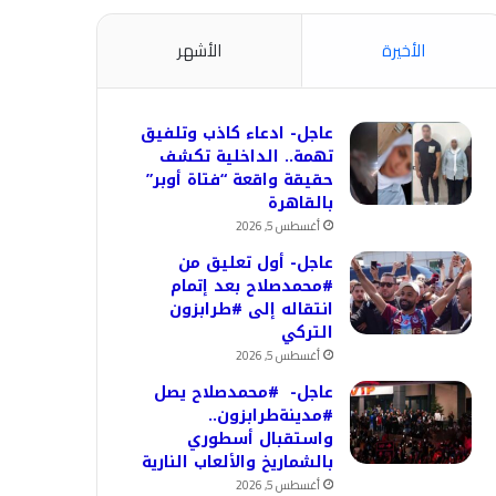
الأخيرة
الأشهر
عاجل- ادعاء كاذب وتلفيق
تهمة.. الداخلية تكشف
حقيقة واقعة “فتاة أوبر”
بالقاهرة
أغسطس 5, 2026
عاجل- أول تعليق من
#محمدصلاح بعد إتمام
انتقاله إلى #طرابزون
التركي
أغسطس 5, 2026
عاجل- #محمدصلاح يصل
#مدينةطرابزون..
واستقبال أسطوري
بالشماريخ والألعاب النارية
أغسطس 5, 2026