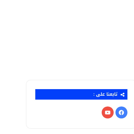
تابعنا على :
فيسبوك
‫YouTube