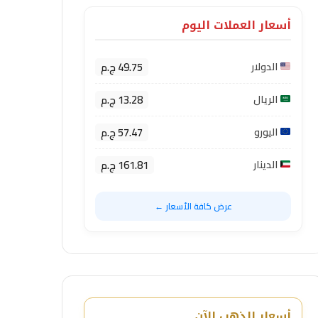
أسعار العملات اليوم
49.75 ج.م
الدولار
13.28 ج.م
الريال
57.47 ج.م
اليورو
161.81 ج.م
الدينار
عرض كافة الأسعار ←
أسعار الذهب الآن