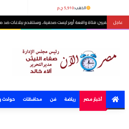
الذهب:
5,910 ج.م
عاجل
قعة أوبر ليست صحفية.. وسنتقدم ببلاغات ضد منتحلي الصفة
مصر الآن
Home
أخبار مصر
رياضة
فن
محافظات
حوادث و