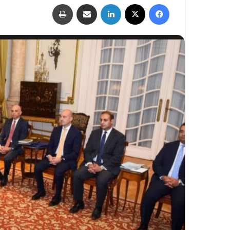
فيسبوك
‫X
لينكدإن
مشاركة عبر البريد
طباعة