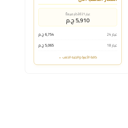
عيار 21 (الأكثر مبيعاً)
5,910 ج.م
عيار 24
6,754 ج.م
عيار 18
5,065 ج.م
كافة الأعيرة والجنيه الذهب ←