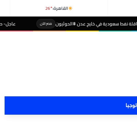
القاهرة:
26°
ج عدن #الحوثيون
عاجل- طالبة صاحبة مجموع 4% بالثانوية تفجر مفاجأة بعد التظلم
مصر الآن
لوجيا