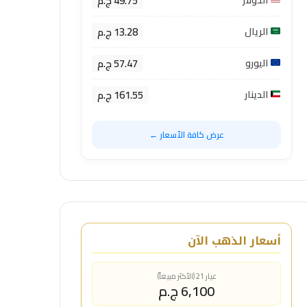
49.75 ج.م
الدولار
13.28 ج.م
الريال
57.47 ج.م
اليورو
161.55 ج.م
الدينار
عرض كافة الأسعار ←
أسعار الذهب الآن
عيار 21 (الأكثر مبيعاً)
6,100 ج.م