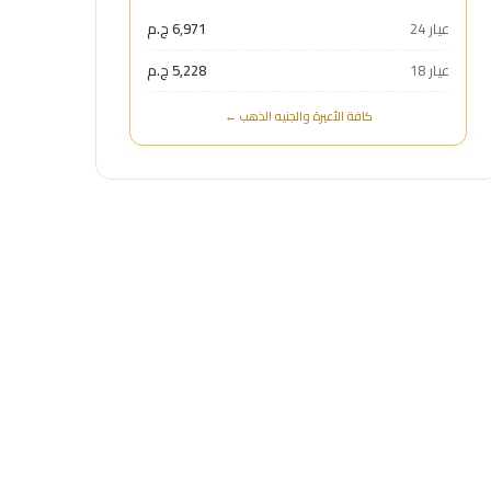
عيار 24
6,971 ج.م
عيار 18
5,228 ج.م
كافة الأعيرة والجنيه الذهب ←