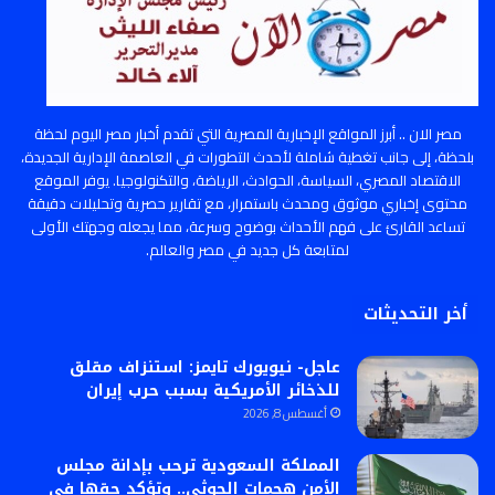
مصر الان .. أبرز المواقع الإخبارية المصرية التي تقدم أخبار مصر اليوم لحظة
بلحظة، إلى جانب تغطية شاملة لأحدث التطورات في العاصمة الإدارية الجديدة،
الاقتصاد المصري، السياسة، الحوادث، الرياضة، والتكنولوجيا. يوفر الموقع
محتوى إخباري موثوق ومحدث باستمرار، مع تقارير حصرية وتحليلات دقيقة
تساعد القارئ على فهم الأحداث بوضوح وسرعة، مما يجعله وجهتك الأولى
لمتابعة كل جديد في مصر والعالم.
أخر التحديثات
عاجل- نيويورك تايمز: استنزاف مقلق
للذخائر الأمريكية بسبب حرب إيران
أغسطس 8, 2026
المملكة السعودية ترحب بإدانة مجلس
الأمن هجمات الحوثي.. وتؤكد حقها في