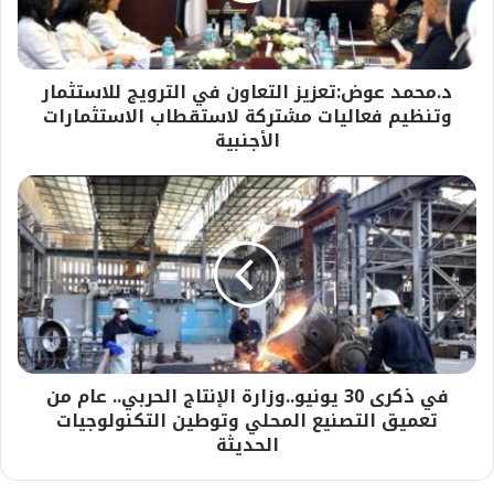
وتنظيم
فعاليات
مشتركة
د.محمد عوض:تعزيز التعاون في الترويج للاستثمار
لاستقطاب
الاستثمارات
وتنظيم فعاليات مشتركة لاستقطاب الاستثمارات
الأجنبية
الأجنبية
في
ذكرى
30
يونيو..وزارة
الإنتاج
الحربي..
عام
من
تعميق
في ذكرى 30 يونيو..وزارة الإنتاج الحربي.. عام من
التصنيع
المحلي
تعميق التصنيع المحلي وتوطين التكنولوجيات
وتوطين
الحديثة
التكنولوجيات
الحديثة