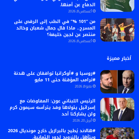
الدفاع عن أمنها.
أغسطس 8, 2026
من “101 %” في الطب إلى الرقص على
المسرح.. ماذا قال جمال شعبان وخالد
منتصر عن لجين خليفة؟
أغسطس 8, 2026
أخبار مميزة
#روسيا و #أوكرانيا توافقان على هدنة
#ترامب المؤقتة حتى 11 مايو
مايو 8, 2026
الرئيس اللبناني عون: المفاوضات مع
إسرائيل يتولاها وفد يترأسه سيمون كرم
ولن يشاركنا أحد
أبريل 20, 2026
#هالاند يُطيح بالبرازيل خارج مونديال 2026
ويتأهل بالنرويج لدور الثمانية.