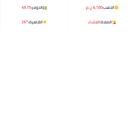
الذهب:
6,100 ج.م
الدولار:
49.75
الصلاة:
العشاء
القاهرة:
26°