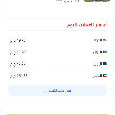
أغسطس 4, 2026
أسعار العملات اليوم
49.75 ج.م
الدولار
13.28 ج.م
الريال
57.47 ج.م
اليورو
161.55 ج.م
الدينار
عرض كافة الأسعار ←