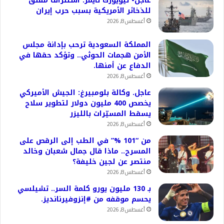
عاجل- نيويورك تايمز: استنزاف مقلق
للذخائر الأمريكية بسبب حرب إيران
أغسطس 8, 2026
المملكة السعودية ترحب بإدانة مجلس
الأمن هجمات الحوثي.. وتؤكد حقها في
الدفاع عن أمنها.
أغسطس 8, 2026
عاجل. وكالة بلومبيرغ: الجيش الأميركي
يخصص 400 مليون دولار لتطوير سلاح
يسقط المسيّرات بالليزر
أغسطس 8, 2026
من “101 %” في الطب إلى الرقص على
المسرح.. ماذا قال جمال شعبان وخالد
منتصر عن لجين خليفة؟
أغسطس 8, 2026
بـ 130 مليون يورو كلمة السر.. تشيلسي
يحسم موقفه من #إنزوفيرنانديز.
أغسطس 8, 2026