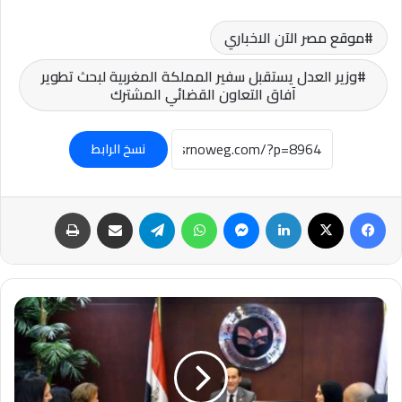
موقع مصر الآن الاخباري
وزير العدل يستقبل سفير المملكة المغربية لبحث تطوير
آفاق التعاون القضائي المشترك
نسخ الرابط
فيسبوك
‫X
لينكدإن
ماسنجر
واتساب
تيلقرام
مشاركة عبر البريد
طباعة
د.محمد
عوض:تعزيز
التعاون
في
الترويج
للاستثمار