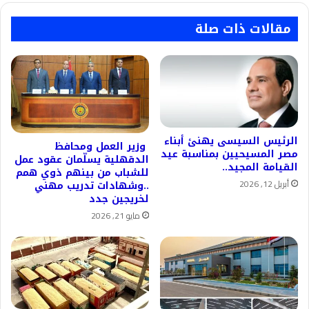
مقالات ذات صلة
الرئيس السيسى يهنئ أبناء
وزير العمل ومحافظ
مصر المسيحيين بمناسبة عيد
الدقهلية يسلّمان عقود عمل
القيامة المجيد..
للشباب من بينهم ذوي همم
أبريل 12, 2026
..وشهادات تدريب مهني
لخريجين جدد
مايو 21, 2026