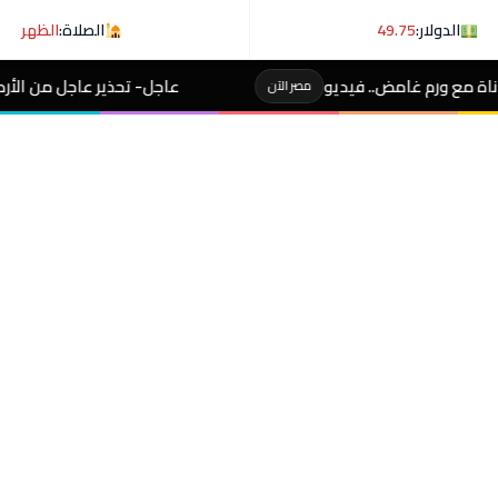
الدولار:
49.75
الصلاة:
الظهر
عاجل- تحذير عاجل من الأرصاد لـ المصطافين على شوط
مصر الآن