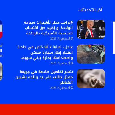
أخر التحديثات
#ترامب:حظر تأشيرات سياحة
الولادة..و يُقيد حق اكتساب
الجنسية الأمريكية بالولادة
أغسطس 7, 2026
تد
عاجل- إصابة 7 أشخاص في حادث
ال
انفجار إطار سيارة ملاكي
واصطدامها بمارة ببني سويف
أغسطس 7, 2026
ننشر تفاصيل صادمة في جريمة
مقتل طالب على يد والده بشبين
القناطر
أغسطس 7, 2026