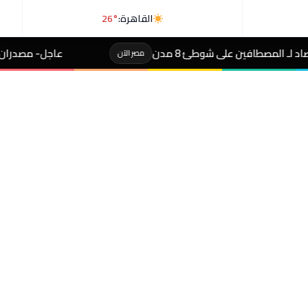
القاهرة:
26°
ئ 8 مدن
عاجل- مصدران لـ«رويترز»: السعودية 
مصر الآن