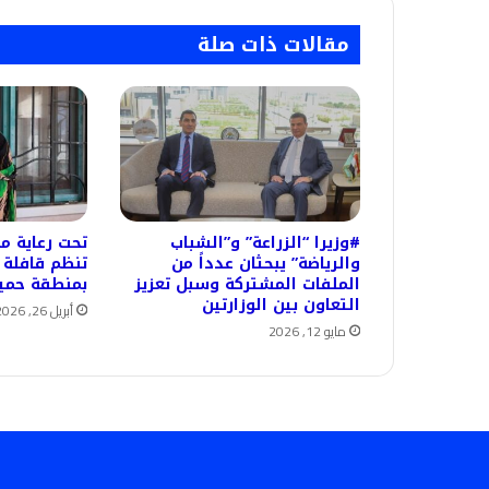
مقالات ذات صلة
#وزيرا “الزراعة” و”الشباب
تحت رعاية م
والرياضة” يبحثان عدداً من
تنظم قافلة 
الملفات المشتركة وسبل تعزيز
بمنطقة حميثر
التعاون بين الوزارتين
أبريل 26, 2026
مايو 12, 2026