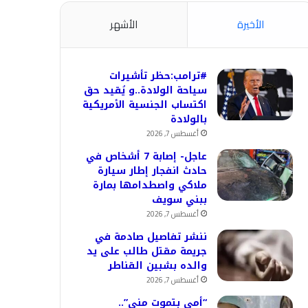
الأخيرة
الأشهر
#ترامب:حظر تأشيرات
سياحة الولادة..و يُقيد حق
اكتساب الجنسية الأمريكية
بالولادة
أغسطس 7, 2026
عاجل- إصابة 7 أشخاص في
حادث انفجار إطار سيارة
ملاكي واصطدامها بمارة
ببني سويف
أغسطس 7, 2026
ننشر تفاصيل صادمة في
جريمة مقتل طالب على يد
والده بشبين القناطر
أغسطس 7, 2026
“أمي بتموت مني”..