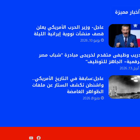
أخبار مميزة
عاجل- وزير الحرب الأمريكي يعلن
قصف منشآت نووية إيرانية الليلة
يونيو 10, 2026
ريب وظيفى متقدم لخريجى مبادرة “شباب مصر
رقمية– الجاهز للتوظيف”
أبريل 13, 2026
عاجل:سابقة في التاريخ الأمريكي..
واشنطن تكشف الستار عن ملفات
الظواهر الغامضة
مايو 8, 2026
فيسبوك
‫YouTube