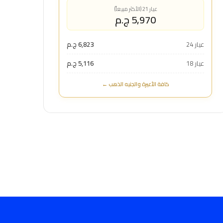
عيار 21 (الأكثر مبيعاً)
5,970 ج.م
عيار 24
6,823 ج.م
عيار 18
5,116 ج.م
كافة الأعيرة والجنيه الذهب ←