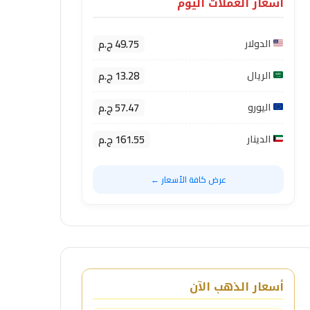
أسعار العملات اليوم
49.75 ج.م
الدولار
13.28 ج.م
الريال
57.47 ج.م
اليورو
161.55 ج.م
الدينار
عرض كافة الأسعار ←
أسعار الذهب الآن