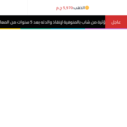
الذهب:
5,970 ج.م
عاجل
دته بعد 5 سنوات من المعاناة مع ورم غامض.. فيديو