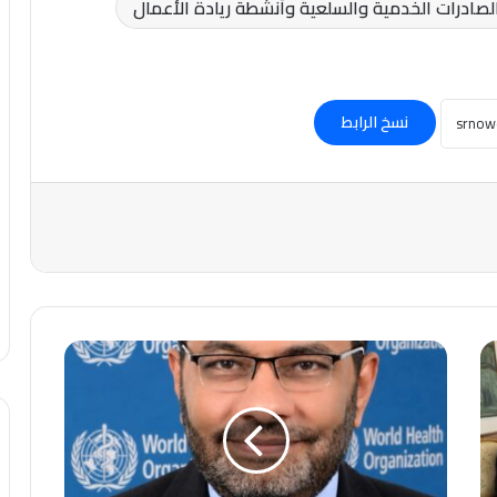
نسخ الرابط
وزير
الصحة
يهنئ
الدكتور
محمد
حساني
باختياره