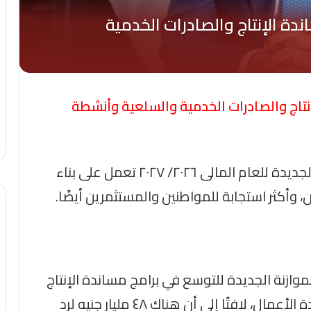
لإنتاج والصادرات الخدمية والسلعية وأنشطة
قال أحمد كجوك وزير المالية، أن الموازنة الجديدة للعام المالى ٢٠٢٦/ ٢٠٢٧ تعمل على بناء
ن، وأكثر استجابة للمواطنين والمستثمرين أيضًا.
خصيص ٩٠ مليار جنيه بالموازنة الجديدة للتوسع في برامج مساندة الإنتاج
والصادرات الخدمية والسلعية وأنشطة ريادة الأعمال، لافتًا إلى أن هناك ٤٨ مليار جنيه لرد