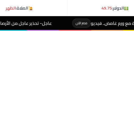
الدولار:
49.75
الصلاة:
الظهر
عاجل- تحذير عاجل من الأرصاد لـ المصطافين على شوطئ 8 
مصر الآن