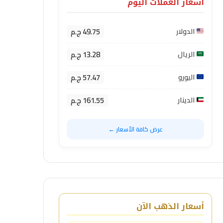
أسعار العملات اليوم
49.75 ج.م
الدولار
13.28 ج.م
الريال
57.47 ج.م
اليورو
161.55 ج.م
الدينار
عرض كافة الأسعار ←
أسعار الذهب الآن