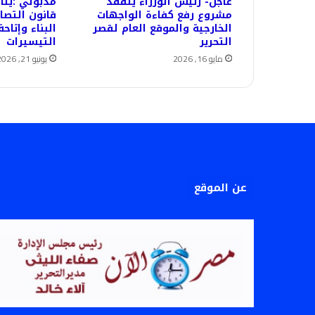
عاجل- رئيس الوزراء يتفقد
مدبولي :يتا
مشروع رفع كفاءة الواجهات
قانون التصا
الخارجية والموقع العام لقصر
البناء وإتاح
التحرير
التيسيرات
مايو 16, 2026
يونيو 21, 2026
عن الموقع