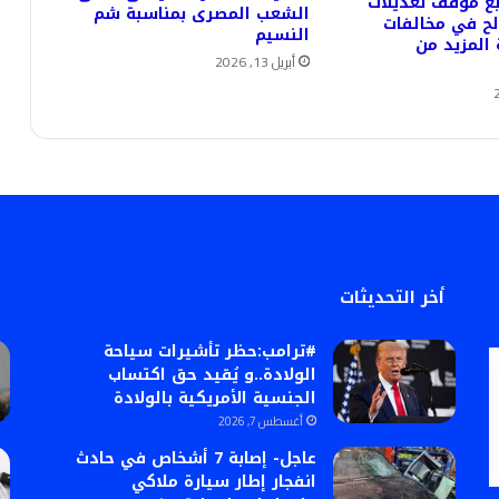
بع موقف تعديلات
الشعب المصرى بمناسبة شم
لح في مخالفات
النسيم
ة المزيد من
أبريل 13, 2026
أخر التحديثات
#ترامب:حظر تأشيرات سياحة
الولادة..و يُقيد حق اكتساب
الجنسية الأمريكية بالولادة
أغسطس 7, 2026
عاجل- إصابة 7 أشخاص في حادث
انفجار إطار سيارة ملاكي