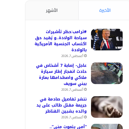
الأخيرة
الأشهر
#ترامب:حظر تأشيرات
سياحة الولادة..و يُقيد حق
اكتساب الجنسية الأمريكية
بالولادة
أغسطس 7, 2026
عاجل- إصابة 7 أشخاص في
حادث انفجار إطار سيارة
ملاكي واصطدامها بمارة
ببني سويف
أغسطس 7, 2026
ننشر تفاصيل صادمة في
جريمة مقتل طالب على يد
والده بشبين القناطر
أغسطس 7, 2026
“أمي بتموت مني”..