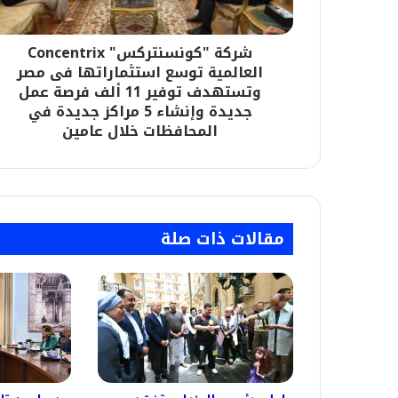
مصر
وتستهدف
شركة "كونسنتركس" Concentrix
توفير
11
العالمية توسع استثماراتها فى مصر
ألف
وتستهدف توفير 11 ألف فرصة عمل
فرصة
جديدة وإنشاء 5 مراكز جديدة في
عمل
المحافظات خلال عامين
جديدة
وإنشاء
5
مراكز
جديدة
مقالات ذات صلة
في
المحافظات
خلال
عامين