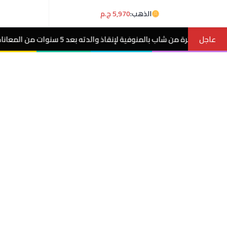
الذهب:
5,970 ج.م
عاجل
 5 سنوات من المعاناة مع ورم غامض.. فيديو