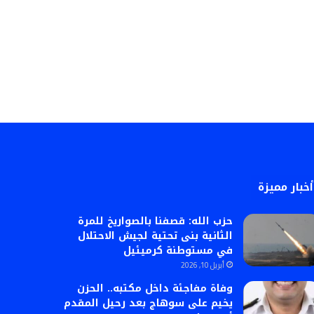
أخبار مميزة
حزب الله: قصفنا بالصواريخ للمرة
الثانية بنى تحتية لجيش الاحتلال
في مستوطنة كرميئيل
أبريل 10, 2026
وفاة مفاجئة داخل مكتبه.. الحزن
يخيم على سوهاج بعد رحيل المقدم