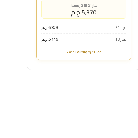
عيار 21 (الأكثر مبيعاً)
5,970 ج.م
عيار 24
6,823 ج.م
عيار 18
5,116 ج.م
كافة الأعيرة والجنيه الذهب ←