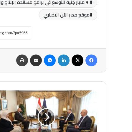
٩٠ مليار جنيه للتوسع في برامج مساندة الإنتاج والصادرات الخدمية والسلعية وأنشطة ريادة الأعمال
موقع مصر الآن الاخباري
فيسبوك
‫X
لينكدإن
ماسنجر
مشاركة عبر البريد
طباعة
شركة
"كونسنتركس"
Concentrix
العالمية
توسع
استثماراتها
فى