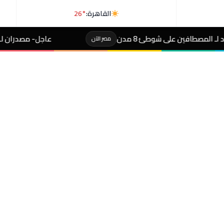
القاهرة:
26°
مدن
عاجل- مصدران لـ«رويترز»: السعودية وباك
مصر الآن