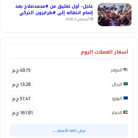
عاجل- أول تعليق من #محمدصلاح بعد
إتمام انتقاله إلى #طرابزون التركي
أغسطس 5, 2026
أسعار العملات اليوم
49.75 ج.م
الدولار
13.28 ج.م
الريال
57.47 ج.م
اليورو
161.81 ج.م
الدينار
عرض كافة الأسعار ←