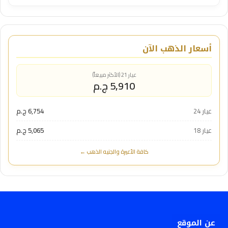
أسعار الذهب الآن
عيار 21 (الأكثر مبيعاً)
5,910 ج.م
عيار 24
6,754 ج.م
عيار 18
5,065 ج.م
كافة الأعيرة والجنيه الذهب ←
عن الموقع