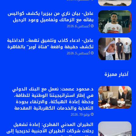
عاجل- بيان ناري من بيزيرا يكشف كواليس
بقائه مع الزمالك وتفاصيل وعود الرحيل
أغسطس 6, 2026
عاجل- ادعاء كاذب وتلفيق تهمة.. الداخلية
تكشف حقيقة واقعة “فتاة أوبر” بالقاهرة
أغسطس 5, 2026
أخبار مميزة
د.محمود عصمت: نعمل مع البنك الدولي
في إطار استراتيجيتنا الوطنية للطاقة،
وخطة إعادة الهيكلة، والارتقاء بجودة
التغذية والخدمات الكهربائية المقدمة
يوليو 19, 2026
الطيران المدني القطري: إعادة تشغيل
رحلات شركات الطيران الأجنبية تدريجيا إلى