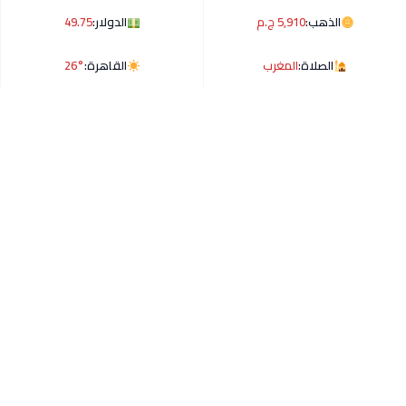
الذهب:
5,910 ج.م
الدولار:
49.75
الصلاة:
المغرب
القاهرة:
26°