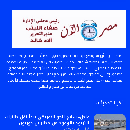
مصر الان .. أبرز المواقع الإخبارية المصرية التي تقدم أخبار مصر اليوم لحظة
بلحظة، إلى جانب تغطية شاملة لأحدث التطورات في العاصمة الإدارية الجديدة،
الاقتصاد المصري، السياسة، الحوادث، الرياضة، والتكنولوجيا. يوفر الموقع
محتوى إخباري موثوق ومحدث باستمرار، مع تقارير حصرية وتحليلات دقيقة
تساعد القارئ على فهم الأحداث بوضوح وسرعة، مما يجعله وجهتك الأولى
لمتابعة كل جديد في مصر والعالم.
أخر التحديثات
عاجل- سلاح الجو الأمريكي يبدأ نقل طائرات
التزيود بالوقود من مطار بن جوريون
أغسطس 6, 2026