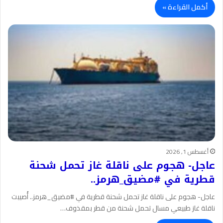
أكمل القراءة »
أغسطس 1, 2026
عاجل- هجوم على ناقلة غاز تحمل شحنة
قطرية في #مضيق_هرمز..
عاجل- هجوم على ناقلة غاز تحمل شحنة قطرية في #مضيق_هرمز.. أُصيبت
ناقلة غاز طبيعي مسال تحمل شحنة من قطر بمقذوف…