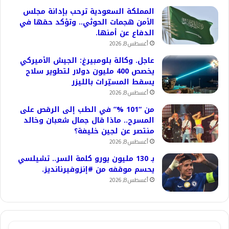
المملكة السعودية ترحب بإدانة مجلس
الأمن هجمات الحوثي.. وتؤكد حقها في
الدفاع عن أمنها.
أغسطس 8, 2026
عاجل. وكالة بلومبيرغ: الجيش الأميركي
يخصص 400 مليون دولار لتطوير سلاح
يسقط المسيّرات بالليزر
أغسطس 8, 2026
من “101 %” في الطب إلى الرقص على
المسرح.. ماذا قال جمال شعبان وخالد
منتصر عن لجين خليفة؟
أغسطس 8, 2026
بـ 130 مليون يورو كلمة السر.. تشيلسي
يحسم موقفه من #إنزوفيرنانديز.
أغسطس 8, 2026