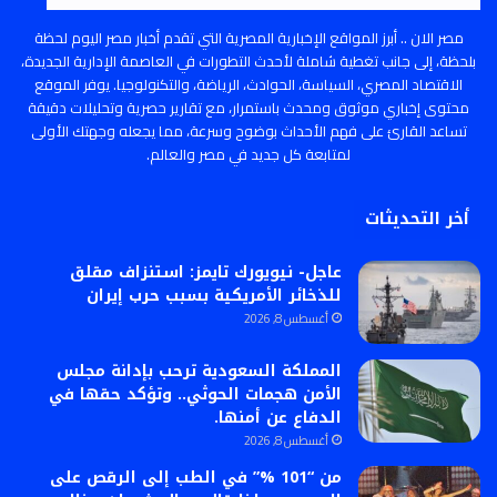
مصر الان .. أبرز المواقع الإخبارية المصرية التي تقدم أخبار مصر اليوم لحظة
بلحظة، إلى جانب تغطية شاملة لأحدث التطورات في العاصمة الإدارية الجديدة،
الاقتصاد المصري، السياسة، الحوادث، الرياضة، والتكنولوجيا. يوفر الموقع
محتوى إخباري موثوق ومحدث باستمرار، مع تقارير حصرية وتحليلات دقيقة
تساعد القارئ على فهم الأحداث بوضوح وسرعة، مما يجعله وجهتك الأولى
لمتابعة كل جديد في مصر والعالم.
أخر التحديثات
عاجل- نيويورك تايمز: استنزاف مقلق
للذخائر الأمريكية بسبب حرب إيران
أغسطس 8, 2026
المملكة السعودية ترحب بإدانة مجلس
الأمن هجمات الحوثي.. وتؤكد حقها في
الدفاع عن أمنها.
أغسطس 8, 2026
من “101 %” في الطب إلى الرقص على