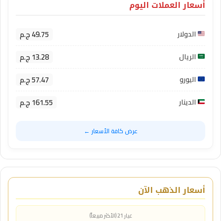
أسعار العملات اليوم
49.75 ج.م
الدولار
13.28 ج.م
الريال
57.47 ج.م
اليورو
161.55 ج.م
الدينار
عرض كافة الأسعار ←
أسعار الذهب الآن
عيار 21 (الأكثر مبيعاً)