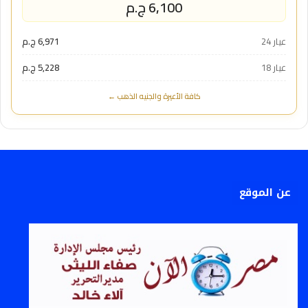
6,100 ج.م
عيار 24
6,971 ج.م
عيار 18
5,228 ج.م
كافة الأعيرة والجنيه الذهب ←
عن الموقع