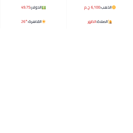
الذهب:
6,100 ج.م
الدولار:
49.75
الصلاة:
الظهر
القاهرة:
26°