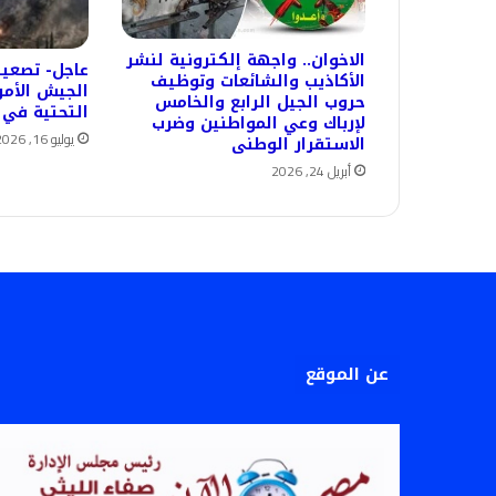
الاخوان.. واجهة إلكترونية لنشر
عاجل- تصعيد
الأكاذيب والشائعات وتوظيف
الجيش الأمر
حروب الجيل الرابع والخامس
التحتية في 
لإرباك وعي المواطنين وضرب
يوليو 16, 2026
الاستقرار الوطنى
أبريل 24, 2026
عن الموقع