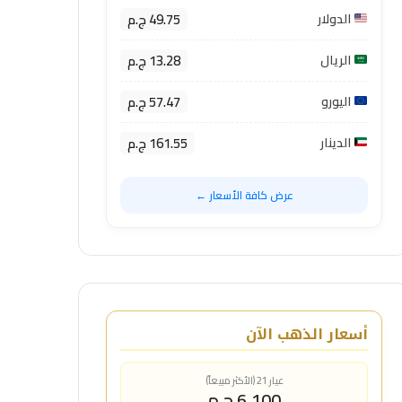
49.75 ج.م
الدولار
13.28 ج.م
الريال
57.47 ج.م
اليورو
161.55 ج.م
الدينار
عرض كافة الأسعار ←
أسعار الذهب الآن
عيار 21 (الأكثر مبيعاً)
6,100 ج.م