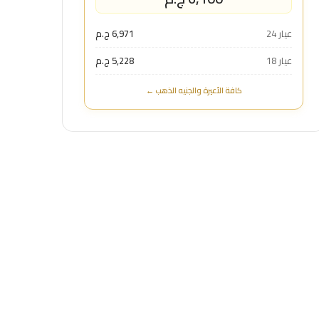
عيار 24
6,971 ج.م
عيار 18
5,228 ج.م
كافة الأعيرة والجنيه الذهب ←