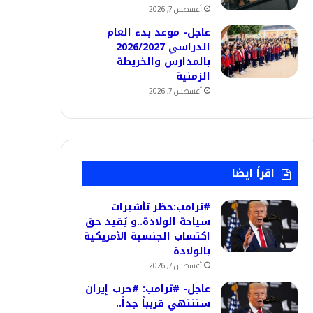
أغسطس 7, 2026
عاجل- موعد بدء العام
الدراسي 2026/2027
بالمدارس والخريطة
الزمنية
أغسطس 7, 2026
اقرأ ايضا
#ترامب:حظر تأشيرات
سياحة الولادة..و يُقيد حق
اكتساب الجنسية الأمريكية
بالولادة
أغسطس 7, 2026
عاجل- #ترامب: #حرب_إيران
ستنتهي قريباً جداً..