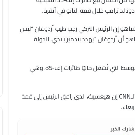
ونالد ترامب خلال قمة الناتو في أنقرة.
 حصرية مع شبكة CNN، قال نتنياهو إن الرئيس التركي رجب طيب أردوغان “ليس
ياهو أن أردوغان “يهدد بتدمير بلادي، الدولة
وتُعد إسرائيل الدولة الوحيدة في الشرق الأوسط التي تُشغل حاليًا طائرات إف-35، وهي
وقال مسؤول أمريكي مطلع على الخطط لـCNN إن هيغسيث، الذي رافق الرئيس إلى قمة
بعاء.
ارك الخبر