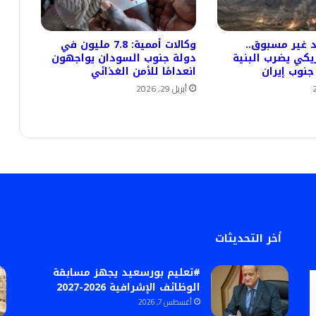
 غير مسبوق..
وكالات أممية: 7.8 مليون في
يكي يضرب البنية
دولة جنوب السودان يواجهون
جنوب إيران
انعدامًا للأمن الغذائي
أبريل 29, 2026
أخر التحديثات
#تعليم بورسعيد يجهز مسابقة
الوظائف الإشرافية 2026-2027
أغسطس 7, 2026