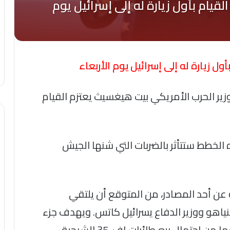
ا عن 3 مصادر، بأن وزير الحرب الأمريكي بيت هيغسيث يعتزم القيام
ت هذه الخطط ستتأثر بالضربات التي شنها الجيش
 عن أحد المصادر، من المتوقع أن يلتقي
تنياهو ووزير الدفاع يسرائيل كاتس. ويهدف جزء
من الزيارة إلى طمأنة إسرائيل بشأن مخاوفها من احتمال بيع طائرات إف-35 الشبحية