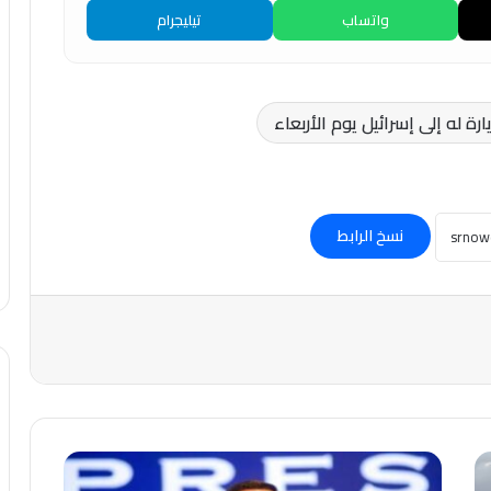
واتساب
تيليجرام
نسخ الرابط
أزمة
سياسية