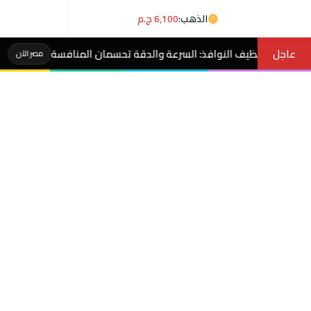
الذهب:
6,100 ج.م
عاجل
ف النوافذ: السرعة والدقة تحسمان المنافسة
عاجل- موعد بدء
مصر الآن