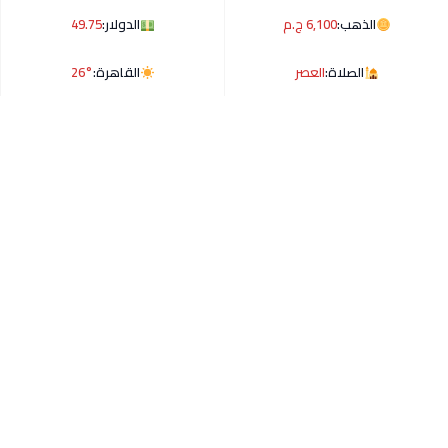
الذهب:
6,100 ج.م
الدولار:
49.75
الصلاة:
العصر
القاهرة:
26°