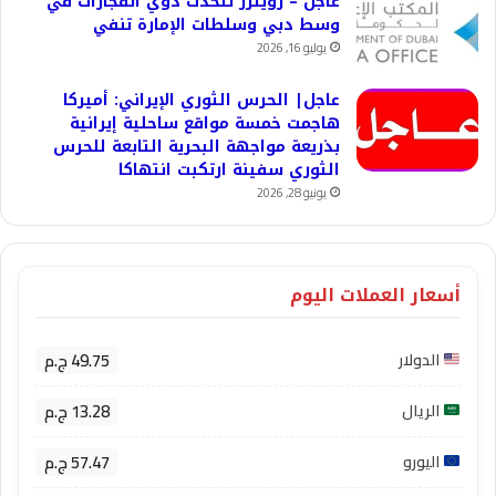
عاجل – رويترز تتحدث دوي انفجارات في
وسط دبي وسلطات الإمارة تنفي
يوليو 16, 2026
عاجل| الحرس الثوري الإيراني: أميركا
هاجمت خمسة مواقع ساحلية إيرانية
بذريعة مواجهة البحرية التابعة للحرس
الثوري سفينة ارتكبت انتهاكا
يونيو 28, 2026
أسعار العملات اليوم
49.75 ج.م
الدولار
13.28 ج.م
الريال
57.47 ج.م
اليورو