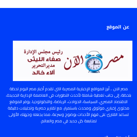
عن الموقع
مصر الان .. أبرز المواقع الإخبارية المصرية التي تقدم أخبار مصر اليوم لحظة
بلحظة، إلى جانب تغطية شاملة لأحدث التطورات في العاصمة الإدارية الجديدة،
الاقتصاد المصري، السياسة، الحوادث، الرياضة، والتكنولوجيا. يوفر الموقع
محتوى إخباري موثوق ومحدث باستمرار، مع تقارير حصرية وتحليلات دقيقة
تساعد القارئ على فهم الأحداث بوضوح وسرعة، مما يجعله وجهتك الأولى
لمتابعة كل جديد في مصر والعالم.