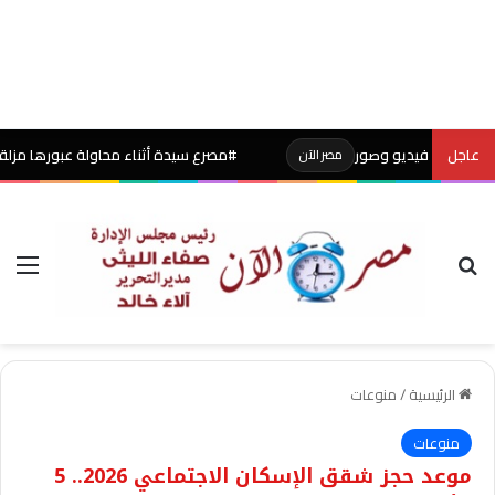
عاجل
| فيديو وصور
#مصرع سيدة أثناء محاولة عبورها مزلقان غير ش
مصر الآن
بحث عن
الق
الرئيسية
/
منوعات
منوعات
موعد حجز شقق الإسكان الاجتماعي 2026.. 5