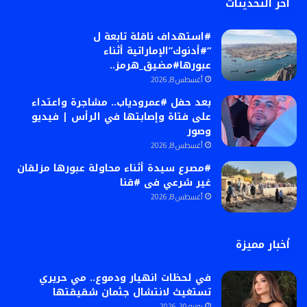
أخر التحديثات
#استهداف ناقلة تابعة ل
“#أدنوك”الإماراتية أثناء
عبورها#مضيق_هرمز..
أغسطس 8, 2026
بعد حفل #عمرودياب.. مشاجرة واعتداء
على فتاة وإصابتها في الرأس | فيديو
وصور
أغسطس 8, 2026
#مصرع سيدة أثناء محاولة عبورها مزلقان
غير شرعي فى #قنا
أغسطس 8, 2026
أخبار مميزة
في لحظات انهيار ودموع.. مي حريري
تستغيث لانتشال جثمان شقيقتها
يونيو 20, 2026