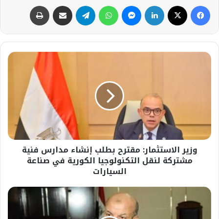
فيسبوك
‫X
لينكدإن
ماسنجر
واتساب
تيلقرام
مشاركة عبر البريد
طباعة
وزير
الاستثمار:
مقترح
بطلب
إنشاء
مدارس
فنية
مشتركة
وزير الاستثمار: ​مقترح بطلب إنشاء مدارس فنية
لنقل
التكنولوجيا
مشتركة لنقل التكنولوجيا الكورية في صناعة
الكورية
السيارات
في
صناعة
وزيرة
السيارات
الإسكان
تُكلف