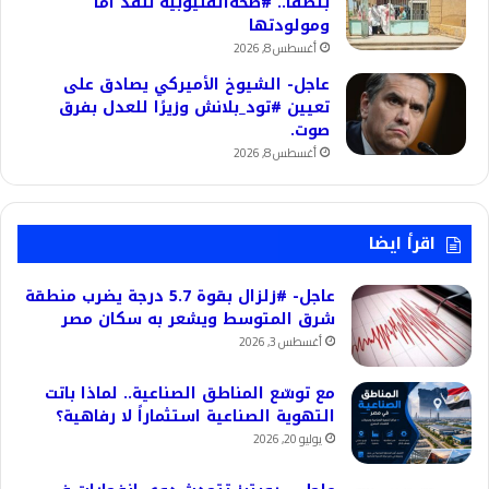
بتصفا.. #صحةالقليوبية تنقذ أما
ومولودتها
أغسطس 8, 2026
عاجل- الشيوخ الأميركي يصادق على
تعيين #تود_بلانش وزيرًا للعدل بفرق
صوت.
أغسطس 8, 2026
اقرأ ايضا
عاجل- #زلزال بقوة 5.7 درجة يضرب منطقة
شرق المتوسط ويشعر به سكان مصر
أغسطس 3, 2026
مع توسّع المناطق الصناعية.. لماذا باتت
التهوية الصناعية استثماراً لا رفاهية؟
يوليو 20, 2026