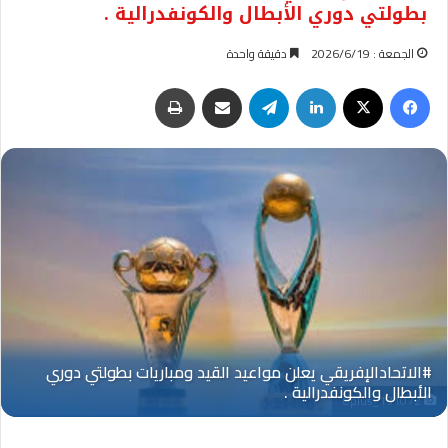
بطولتي دوري الأبطال والكونفدرالية .
الجمعة : 2026/6/19
دقيقة واحدة
فيسبوك
‫X
لينكدإن
تيلقرام
مشاركة عبر البريد
طباعة
Oplus_131072