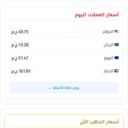
أسعار العملات اليوم
49.75 ج.م
الدولار
13.28 ج.م
الريال
57.47 ج.م
اليورو
161.81 ج.م
الدينار
عرض كافة الأسعار ←
أسعار الذهب الآن