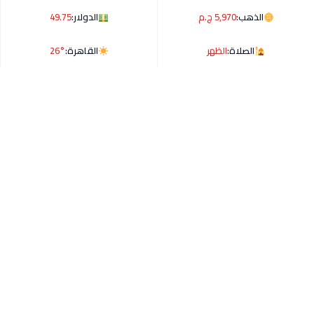
الذهب:
5,970 ج.م
الدولار:
49.75
الصلاة:
الظهر
القاهرة:
26°