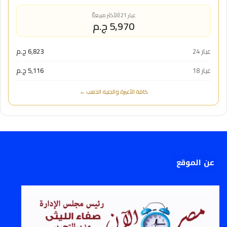
عيار 21 (الأكثر مبيعاً)
5,970 ج.م
عيار 24
6,823 ج.م
عيار 18
5,116 ج.م
كافة الأعيرة والجنيه الذهب ←
عن الموقع