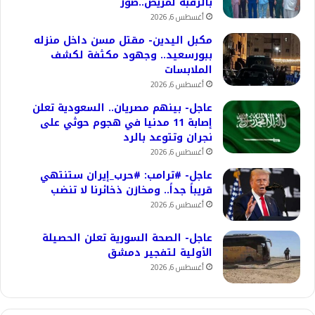
بالرقبة لمريض..صور
أغسطس 6, 2026
مكبل اليدين- مقتل مسن داخل منزله
ببورسعيد.. وجهود مكثفة لكشف
الملابسات
أغسطس 6, 2026
عاجل- بينهم مصريان.. السعودية تعلن
إصابة 11 مدنيا في هجوم حوثي على
نجران وتتوعد بالرد
أغسطس 6, 2026
عاجل- #ترامب: #حرب_إيران ستنتهي
قريباً جداً.. ومخازن ذخائرنا لا تنضب
أغسطس 6, 2026
عاجل- الصحة السورية تعلن الحصيلة
الأولية لتفجير دمشق
أغسطس 6, 2026