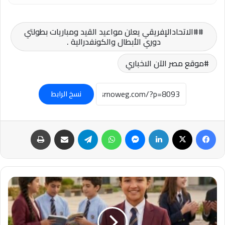
#الاتحادالإفريقي يعلن مواعيد القيد ومباريات بطولتي
دوري الأبطال والكونفدرالية .
موقع مصر الآن الاخباري
نسخ الرابط
فيسبوك
‫X
لينكدإن
ماسنجر
واتساب
تيلقرام
مشاركة عبر البريد
طباعة
تهنئة
خاصة
لـ
مي
عمرو