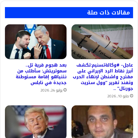
24
ساعة
مقالات ذات صلة
عاجل- #وكالةتسنيم:تكشف
بعد هجوم قرية تل..
أبرز نقاط الرد الإيراني على
سموتريتش: سأطلب من
مقترح واشنطن لإنهاء الحرب
نتنياهو إقامة مستوطنة
وتفند تقرير “وول ستريت
جديدة في نابلس
جورنال” ..
يوليو 24, 2026
مايو 10, 2026