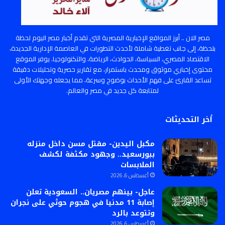
مصر الان .. أبرز المواقع الإخبارية المصرية التي تقدم أخبار مصر اليوم لحظة
بلحظة، إلى جانب تغطية شاملة لأحدث التطورات في العاصمة الإدارية الجديدة،
الاقتصاد المصري، السياسة، الحوادث، الرياضة، والتكنولوجيا. يوفر الموقع
محتوى إخباري موثوق ومحدث باستمرار، مع تقارير حصرية وتحليلات دقيقة
تساعد القارئ على فهم الأحداث بوضوح وسرعة، مما يجعله وجهتك الأولى
لمتابعة كل جديد في مصر والعالم.
أخر التحديثات
مكبل اليدين- مقتل مسن داخل منزله
ببورسعيد.. وجهود مكثفة لكشف
الملابسات
أغسطس 6, 2026
عاجل- بينهم مصريان.. السعودية تعلن
إصابة 11 مدنيا في هجوم حوثي على نجران
وتتوعد بالرد
أغسطس 6, 2026