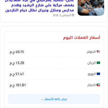
عاجل- تصعيد إسرائيلي في غزة: شهـ،يدان
بقصف مركبة على شارع الرشيد وهدم
مدارس ومنازل ونيران تطال خيام النازحين
أغسطس 3, 2026
أسعار العملات اليوم
49.75 ج.م
الدولار
13.28 ج.م
الريال
57.47 ج.م
اليورو
161.81 ج.م
الدينار
عرض كافة الأسعار ←