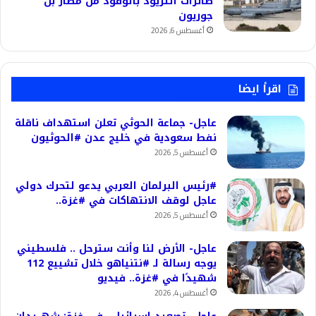
طائرات التزيود بالوقود من مطار بن
جوريون
أغسطس 6, 2026
اقرأ ايضا
عاجل- جماعة الحوثي تعلن استهداف ناقلة
نفط سعودية في خليج عدن #الحوثيون
أغسطس 5, 2026
#رئيس البرلمان العربي يدعو لتحرك دولي
عاجل لوقف الانتهاكات في #غزة..
أغسطس 5, 2026
عاجل- الأرض لنا وأنت سترحل .. فلسطيني
يوجه رسالة لـ #نتنياهو خلال تشييع 112
شهيدًا في #غزة.. فيديو
أغسطس 4, 2026