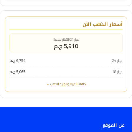
أسعار الذهب الآن
عيار 21 (الأكثر مبيعاً)
5,910 ج.م
عيار 24
6,754 ج.م
عيار 18
5,065 ج.م
كافة الأعيرة والجنيه الذهب ←
عن الموقع