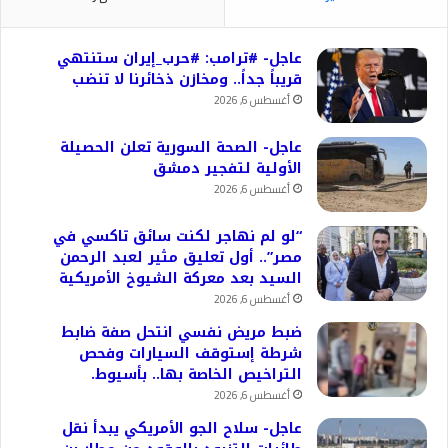
عاجل- #ترامب: #حرب_إيران ستنتهي
قريباً جداً.. ومخازن ذخائرنا لا تنضب
أغسطس 6, 2026
عاجل- الصحة السورية تعلن الحصيلة
الأولية لتفجير دمشق
أغسطس 6, 2026
“لو لم نهاجر لكنت سائق تاكسي في
مصر”.. أول تعليق مثير لعبد الرحمن
السيد بعد معركة الشيوخ الأمريكية
أغسطس 6, 2026
ضبط مريض نفسي انتحل صفة ضابط
شرطة إستوقف السيارات وفحص
التراخيص الخاصة بها.. بأسيوط.
أغسطس 6, 2026
عاجل- سلاح الجو الأمريكي يبدأ نقل