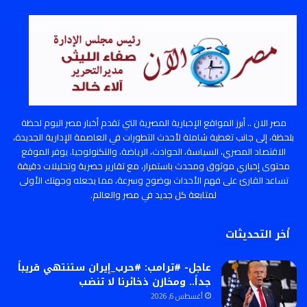
مصر الان .. أبرز المواقع الإخبارية المصرية التي تقدم أخبار مصر اليوم لحظة
بلحظة، إلى جانب تغطية شاملة لأحدث التطورات في العاصمة الإدارية الجديدة،
الاقتصاد المصري، السياسة، الحوادث، الرياضة، والتكنولوجيا. يوفر الموقع
محتوى إخباري موثوق ومحدث باستمرار، مع تقارير حصرية وتحليلات دقيقة
تساعد القارئ على فهم الأحداث بوضوح وسرعة، مما يجعله وجهتك الأولى
لمتابعة كل جديد في مصر والعالم.
أخر التحديثات
عاجل- #ترامب: #حرب_إيران ستنتهي قريباً
جداً.. ومخازن ذخائرنا لا تنضب
أغسطس 6, 2026