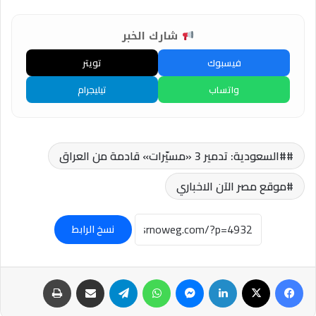
شارك الخبر
فيسبوك
تويتر
واتساب
تيليجرام
#السعودية: تدمير 3 «مسيّرات» قادمة من العراق
موقع مصر الآن الاخباري
نسخ الرابط
فيسبوك
‫X
لينكدإن
ماسنجر
واتساب
تيلقرام
مشاركة عبر البريد
طباعة