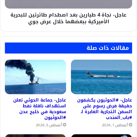
للبحرية
الأميركية
عاجل- نجاة 4 طيارين بعد اصطدام طائرتين للبحرية
ببعضهما
خلال
الأميركية ببعضهما خلال عرض جوي
عرض
جوي
مقالات ذات صلة
عاجل- #الحوثيون يكشفون
عاجل- جماعة الحوثي تعلن
حقيقة فرض رسوم على
استهداف ناقلة نفط
السفن التجارية العابرة لـ
سعودية في خليج عدن
#باب_المندب
#الحوثيون
أغسطس 1, 2026
أغسطس 5, 2026