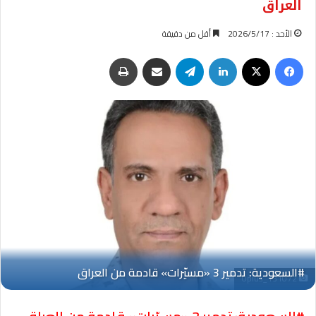
العراق
الأحد : 2026/5/17
أقل من دقيقة
فيسبوك
‫X
لينكدإن
تيلقرام
مشاركة عبر البريد
طباعة
Oplus_131072