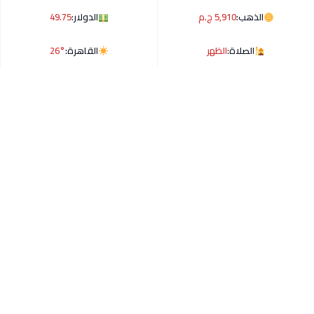
الذهب:
5,910 ج.م
الدولار:
49.75
الصلاة:
الظهر
القاهرة:
26°