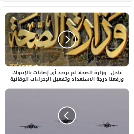
عاجل
-
وزارة
الصحة:
لم
نرصد
أي
إصابات
بالإيبولا..
عاجل - وزارة الصحة: لم نرصد أي إصابات بالإيبولا..
ورفعنا
درجة
ورفعنا درجة الاستعداد وتفعيل الإجراءات الوقائية
الاستعداد
وتفعيل
عاجل-
الإجراءات
نجاة
الوقائية
4
طيارين
بعد
اصطدام
طائرتين