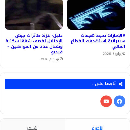
#الإمارات تحبط هجمات
عاجل- غزة: طائرات جيش
سيبرانية استهدفت القطاع
الإحتلال تقصف شققا سكنية
المالي
وتغتال عدد من المواطنين –
فيديو
يوليو 3, 2026
يونيو 4, 2026
تابعنا على :
فيسبوك
‫YouTube
الأخيرة
الأشهر