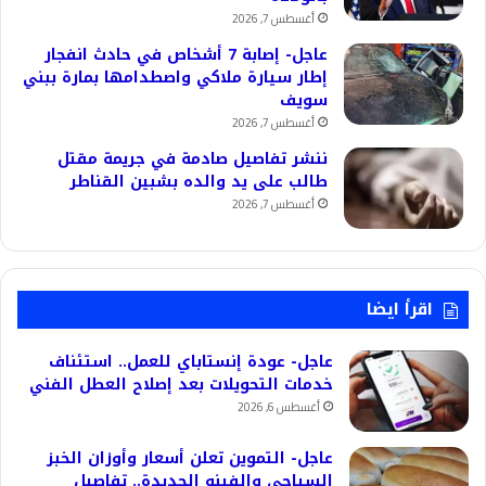
أغسطس 7, 2026
عاجل- إصابة 7 أشخاص في حادث انفجار
إطار سيارة ملاكي واصطدامها بمارة ببني
سويف
أغسطس 7, 2026
ننشر تفاصيل صادمة في جريمة مقتل
طالب على يد والده بشبين القناطر
أغسطس 7, 2026
اقرأ ايضا
عاجل- عودة إنستاباي للعمل.. استئناف
خدمات التحويلات بعد إصلاح العطل الفني
أغسطس 6, 2026
عاجل- التموين تعلن أسعار وأوزان الخبز
السياحي والفينو الجديدة.. تفاصيل