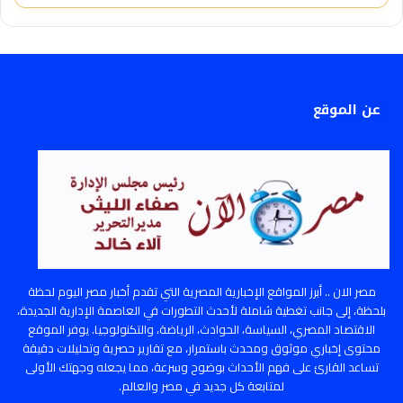
عن الموقع
مصر الان .. أبرز المواقع الإخبارية المصرية التي تقدم أخبار مصر اليوم لحظة
بلحظة، إلى جانب تغطية شاملة لأحدث التطورات في العاصمة الإدارية الجديدة،
الاقتصاد المصري، السياسة، الحوادث، الرياضة، والتكنولوجيا. يوفر الموقع
محتوى إخباري موثوق ومحدث باستمرار، مع تقارير حصرية وتحليلات دقيقة
تساعد القارئ على فهم الأحداث بوضوح وسرعة، مما يجعله وجهتك الأولى
لمتابعة كل جديد في مصر والعالم.