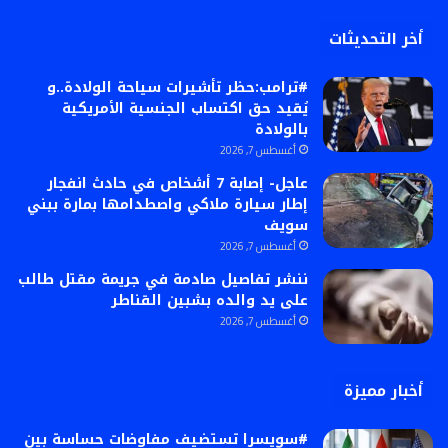
أخر التحديثات
#ترامب:حظر تأشيرات سياحة الولادة..و
يُقيد حق اكتساب الجنسية الأمريكية
بالولادة
أغسطس 7, 2026
عاجل- إصابة 7 أشخاص في حادث انفجار
إطار سيارة ملاكي واصطدامها بمارة ببني
سويف
أغسطس 7, 2026
ننشر تفاصيل صادمة في جريمة مقتل طالب
على يد والده بشبين القناطر
أغسطس 7, 2026
أخبار مميزة
#سويسرا تستضيف مفاوضات حساسة بين