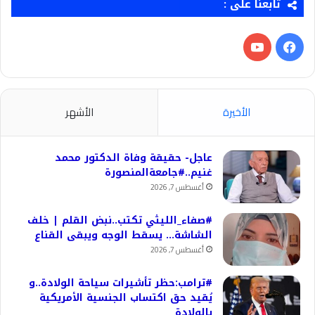
تابعنا على :
فيسبوك
‫YouTube
الأخيرة
الأشهر
عاجل- حقيقة وفاة الدكتور محمد
غنيم..#جامعةالمنصورة
أغسطس 7, 2026
#صفاء_الليثي تكتب..نبض القلم | خلف
الشاشة… يسقط الوجه ويبقى القناع
أغسطس 7, 2026
#ترامب:حظر تأشيرات سياحة الولادة..و
يُقيد حق اكتساب الجنسية الأمريكية
بالولادة