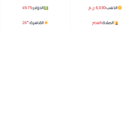
الذهب:
6,030 ج.م
الدولار:
49.75
الصلاة:
العصر
القاهرة:
26°