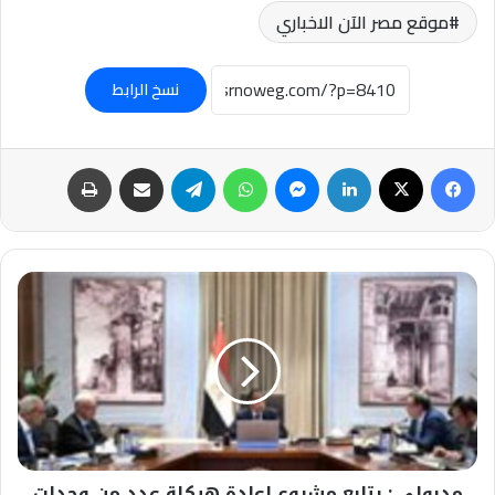
موقع مصر الآن الاخباري
نسخ الرابط
فيسبوك
‫X
لينكدإن
ماسنجر
واتساب
تيلقرام
مشاركة عبر البريد
طباعة
مدبولي
:
يتابع
مشروع
إعادة
هيكلة
عدد
من
وحدات
مدبولي : يتابع مشروع إعادة هيكلة عدد من وحدات
الجهاز