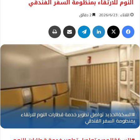
النوم للارتقاء بمنظومة السفر الفندقي
الثلاثاء : 2026/6/23
2 دقائق
فيسبوك
‫X
لينكدإن
تيلقرام
مشاركة عبر البريد
طباعة
Oplus_131072