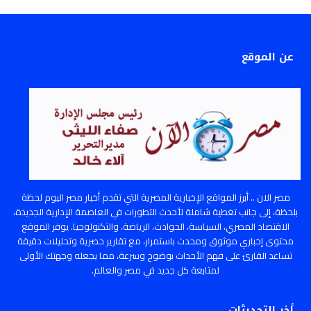
عن الموقع
مصر الان .. أبرز المواقع الإخبارية المصرية التي تقدم أخبار مصر اليوم لحظة
بلحظة، إلى جانب تغطية شاملة لأحدث التطورات في العاصمة الإدارية الجديدة،
الاقتصاد المصري، السياسة، الحوادث، الرياضة، والتكنولوجيا. يوفر الموقع
محتوى إخباري موثوق ومحدث باستمرار، مع تقارير حصرية وتحليلات دقيقة
تساعد القارئ على فهم الأحداث بوضوح وسرعة، مما يجعله وجهتك الأولى
لمتابعة كل جديد في مصر والعالم.
أخر التحديثات