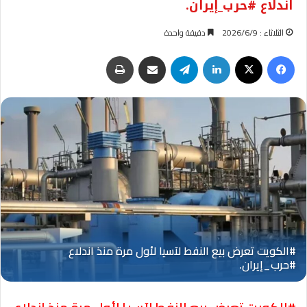
اندلاع #حرب_إيران.
الثلاثاء : 2026/6/9
دقيقة واحدة
فيسبوك
‫X
لينكدإن
تيلقرام
مشاركة عبر البريد
طباعة