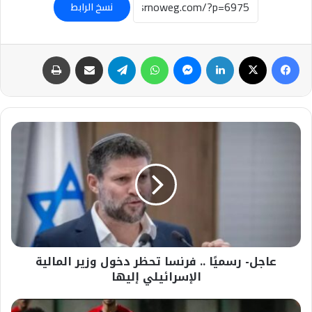
نسخ الرابط
فيسبوك
‫X
لينكدإن
ماسنجر
واتساب
تيلقرام
مشاركة عبر البريد
طباعة
عاجل-
رسميًا
..
فرنسا
تحظر
دخول
وزير
المالية
الإسرائيلي
عاجل- رسميًا .. فرنسا تحظر دخول وزير المالية
إليها
الإسرائيلي إليها
#ليفربول