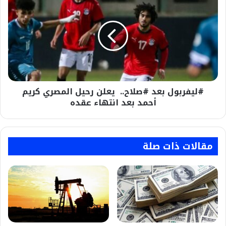
بعد
#صلاح..
يعلن
رحيل
المصري
كريم
أحمد
بعد
#ليفربول بعد #صلاح.. يعلن رحيل المصري كريم
انتهاء
عقده
أحمد بعد انتهاء عقده
مقالات ذات صلة