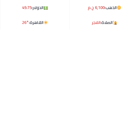
الذهب:
6,100 ج.م
الدولار:
49.75
الصلاة:
الفجر
القاهرة:
26°