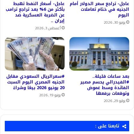
عاجل- تراجع سعر الدولار أمام
عاجل- أسعار النفط تهبط
الجنيه في ختام تعاملات
بأكثر من 6% بعد تراجع ترامب
اليوم
عن الضربة العسكرية ضد
إيران ..
يونيو 30, 2026
أغسطس 3, 2026
بعد ساعات قليلة..
#سعرالريال السعودي مقابل
#الفيدرالي يحسم مصير
الجنيه المصري اليوم السبت
الفائدة وسط غموض
20 يونيو 2026 بيعًا وشراءً
وتوقعات برفعها
يونيو 19, 2026
يوليو 29, 2026
تابعنا على :