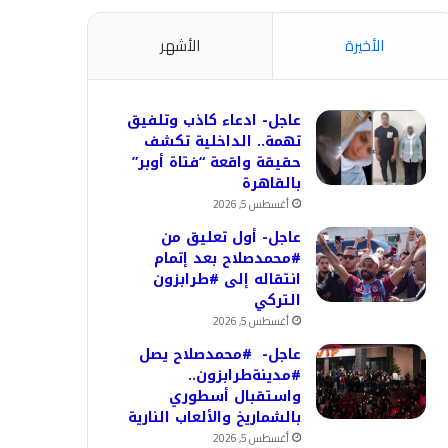
الأخيرة
الأشهر
عاجل- ادعاء كاذب وتلفيق
تهمة.. الداخلية تكشف
حقيقة واقعة “فتاة أوبر”
بالقاهرة
أغسطس 5, 2026
عاجل- أول تعليق من
#محمدصلاح بعد إتمام
انتقاله إلى #طرابزون
التركي
أغسطس 5, 2026
عاجل- #محمدصلاح يصل
#مدينةطرابزون..
واستقبال أسطوري
بالشماريخ والألعاب النارية
أغسطس 5, 2026