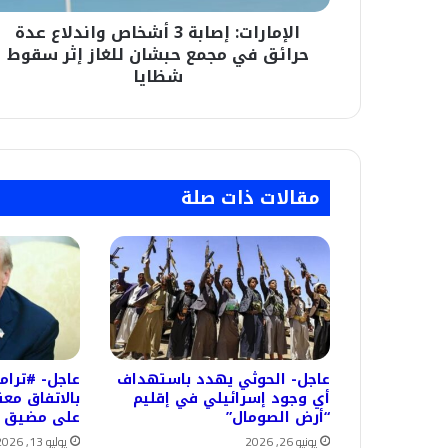
مجمع
الإمارات: إصابة 3 أشخاص واندلاع عدة
حبشان
للغاز
حرائق في مجمع حبشان للغاز إثر سقوط
إثر
شظايا
سقوط
شظايا
مقالات ذات صلة
عاجل- الحوثي يهدد باستهداف
عاجل- #ترامب
أي وجود إسرائيلي في إقليم
بالاتفاق مع
“أرض الصومال”
على مضيق ه
يونيو 26, 2026
يوليو 13, 2026