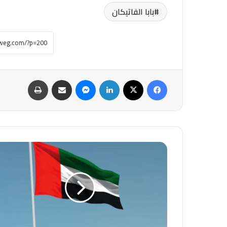
بابا الفاتيكان
فيسبوك
‫X
لينكدإن
ماسنجر
مشاركة عبر البريد
طباعة
الإمارات:
إصابة
3
أشخاص
واندلاع
عدة
حرائق
في