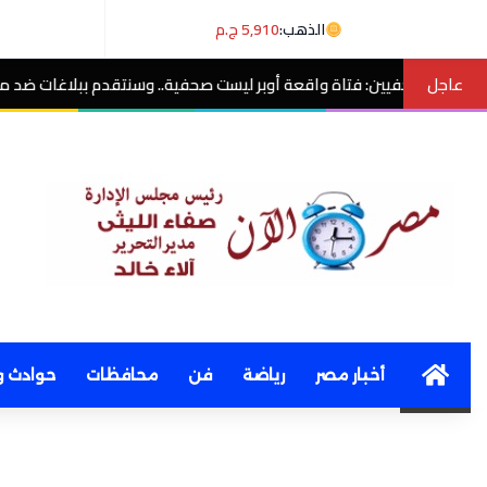
الذهب:
5,910 ج.م
عاجل
قعة أوبر ليست صحفية.. وسنتقدم ببلاغات ضد منتحلي الصفة
مصر الآن
Home
أخبار مصر
رياضة
فن
محافظات
حوادث و