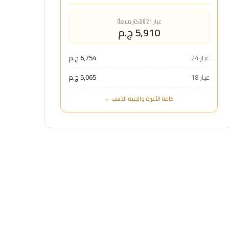
عيار 21 (الأكثر مبيعاً)
5,910 ج.م
عيار 24
6,754 ج.م
عيار 18
5,065 ج.م
كافة الأعيرة والجنيه الذهب ←