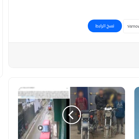
نسخ الرابط
سقوط
تشكيل
سرقة
الدراجات
النارية
في
بني
سويف..