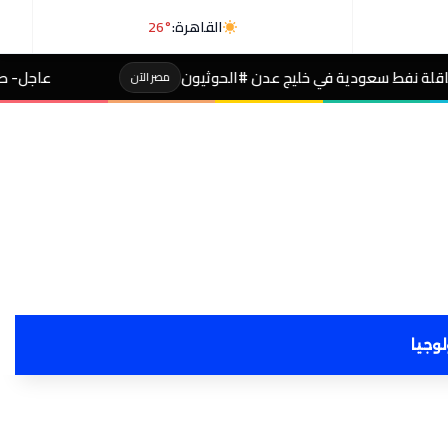
القاهرة:
26°
 عدن #الحوثيون
عاجل- طالبة صاحبة مجموع 4% بالثانوية تفجر مفاجأة بعد التظلم
مصر الآن
لوجيا