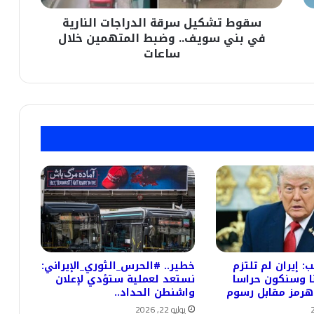
وضبط
سقوط تشكيل سرقة الدراجات النارية
المتهمين
خلال
في بني سويف.. وضبط المتهمين خلال
ساعات
ساعات
: إيران لم تلتزم
خطير.. #الحرس_الثوري_الإيراني:
نا وسنكون حراسا
نستعد لعملية ستؤدي لإعلان
رمز مقابل رسوم
واشنطن الحداد..
يوليو 22, 2026