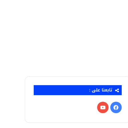
تابعنا على :
فيسبوك
‫YouTube