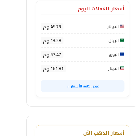
أسعار العملات اليوم
49.75 ج.م
الدولار
13.28 ج.م
الريال
57.47 ج.م
اليورو
161.81 ج.م
الدينار
عرض كافة الأسعار ←
أسعار الذهب الآن