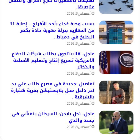
لهجمات بالمسيّرات خارج العراق واعتقال
عناصرها.
أغسطس 8, 2026
بسبب وجبة غداء بأحد الأفراح… إصابة 11
من المعازيم بنزلة معوية حادة بكفر
البطيخ في دمياط..
أغسطس 8, 2026
عاجل- #البنتاجون يطالب شركات الدفاع
الأمريكية تسريع إنتاج وتسليم الأسلحة
والذخائر
أغسطس 8, 2026
تفاصيل :جديدة في مصرع طالب على يد
آخر داخل محل بلايستيشن بقرية شنبارة
بالشرقية .
أغسطس 8, 2026
عاجل- نجل بايدن: السرطان يتفشّى في
جسد والدي
أغسطس 8, 2026