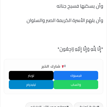
وأن يسكنها فسيح جناته
وأن يلهم الأسرة الكريمة الصبر والسلوان
*إِنَّا لِلَّهِ وَإِنَّا إِلَيْهِ رَاجِعُونَ*
شارك الخبر
فيسبوك
تويتر
واتساب
تيليجرام
برقية تعزية..
موقع مصر الآن الاخباري