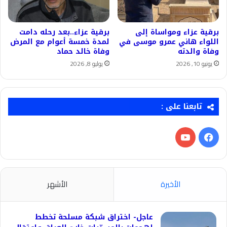
برقية عزاء ومواساة إلى
برقية عزاء..بعد رحله دامت
اللواء هاني عمرو موسى في
لمدة خمسة أعوام مع المرض
وفاة والدته
وفاة خالد حماد
يونيو 10, 2026
يوليو 8, 2026
تابعنا على :
فيسبوك
‫YouTube
الأخيرة
الأشهر
عاجل- اختراق شبكة مسلحة تخطط