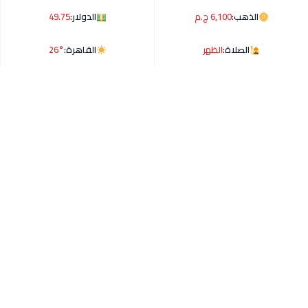
الذهب:
6,100 ج.م
الدولار:
49.75
الصلاة:
الظهر
القاهرة:
26°