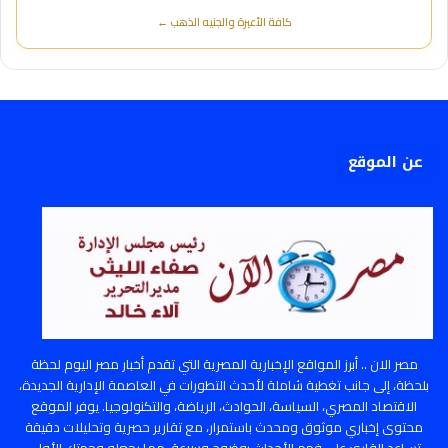
كافة الأعيرة والجنيه الذهب ←
عن الموقع
مصر الان .. أبرز المواقع الإخبارية المصرية التي تقدم أخبار مصر اليوم لحظة
بلحظة، إلى جانب تغطية شاملة لأحدث التطورات في العاصمة الإدارية الجديدة،
الاقتصاد المصري، السياسة، الحوادث، الرياضة، والتكنولوجيا. يوفر الموقع
محتوى إخباري موثوق ومحدث باستمرار، مع تقارير حصرية وتحليلات دقيقة
تساعد القارئ على فهم الأحداث بوضوح وسرعة، مما يجعله وجهتك الأولى