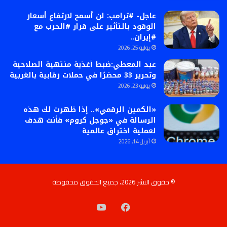
عاجل- #ترامب: لن أسمح لارتفاع أسعار
الوقود بالتأثير على قرار #الحرب مع
#إيران..
يوليو 25, 2026
عبد المعطي:ضبط أغذية منتهية الصلاحية
وتحرير 33 محضرًا في حملات رقابية بالغربية
يونيو 23, 2026
«الكمين الرقمي».. إذا ظهرت لك هذه
الرسالة في «جوجل كروم» فأنت هدف
لعملية اختراق عالمية
أبريل 14, 2026
© حقوق النشر 2026، جميع الحقوق محفوظة
فيسبوك
‫YouTube