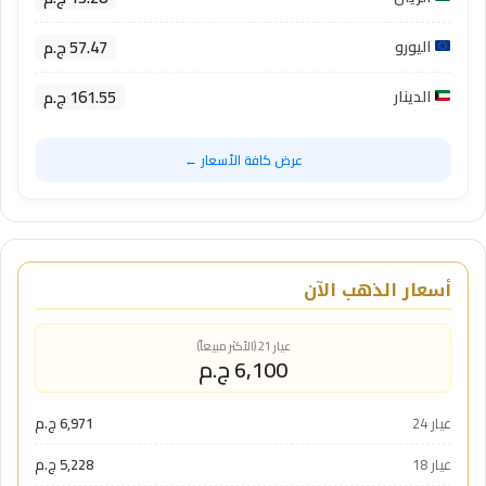
57.47 ج.م
اليورو
161.55 ج.م
الدينار
عرض كافة الأسعار ←
أسعار الذهب الآن
عيار 21 (الأكثر مبيعاً)
6,100 ج.م
عيار 24
6,971 ج.م
عيار 18
5,228 ج.م