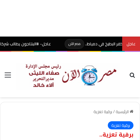
عاجل
عاجل- #البنتاجون يطالب شركات الدفاع 
مصر الآن
بحث عن
الق
الرئيسية
/
برقية تعزية
برقية تعزية
برقية تعزية..