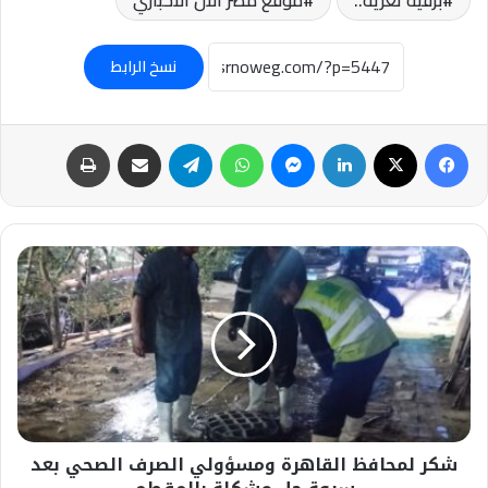
نسخ الرابط
فيسبوك
‫X
لينكدإن
ماسنجر
واتساب
تيلقرام
مشاركة عبر البريد
طباعة
شكر
لمحافظ
القاهرة
ومسؤولي
الصرف
الصحي
بعد
سرعة
حل
شكر لمحافظ القاهرة ومسؤولي الصرف الصحي بعد
مشكلة
بالمقطم