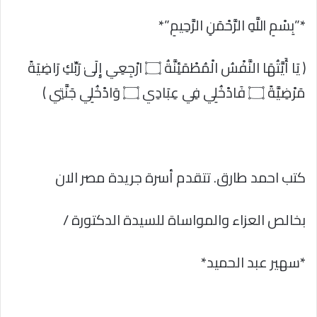
*”بِسْمِ اللَّهِ الرَّحْمَنِ الرَّحِيمِ”*
﴿ يَا أَيَّتُهَا النَّفْسُ الْمُطْمَئِنَّةُ ۝ ارْجِعِي إِلَىٰ رَبِّكِ رَاضِيَةً
مَرْضِيَّةً ۝ فَادْخُلِي فِي عِبَادِي ۝ وَادْخُلِي جَنَّتِي ﴾
كتب احمد طارق. تتقدم أسرة جريدة مصر الان
بخالص العزاء والمواساة للسيدة الدكتورة /
*سهير عبد الحميد*