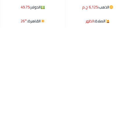
الذهب:
6,125 ج.م
الدولار:
49.75
الصلاة:
الظهر
القاهرة:
26°