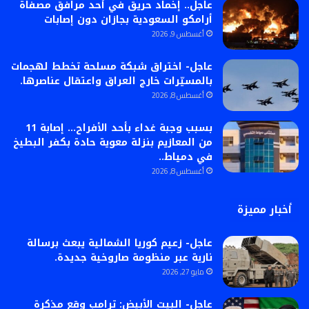
عاجل.. إخماد حريق في أحد مرافق مصفاة
أرامكو السعودية بجازان دون إصابات
أغسطس 9, 2026
عاجل- اختراق شبكة مسلحة تخطط لهجمات
بالمسيّرات خارج العراق واعتقال عناصرها.
أغسطس 8, 2026
بسبب وجبة غداء بأحد الأفراح… إصابة 11
من المعازيم بنزلة معوية حادة بكفر البطيخ
في دمياط..
أغسطس 8, 2026
أخبار مميزة
عاجل- زعيم كوريا الشمالية يبعث برسالة
نارية عبر منظومة صاروخية جديدة.
مايو 27, 2026
عاجل- البيت الأبيض: ترامب وقع مذكرة