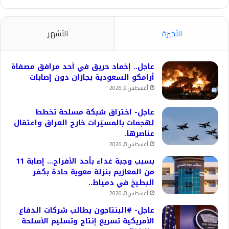
الأخيرة
الأشهر
عاجل.. إخماد حريق في أحد مرافق مصفاة
أرامكو السعودية بجازان دون إصابات
أغسطس 9, 2026
عاجل- اختراق شبكة مسلحة تخطط
لهجمات بالمسيّرات خارج العراق واعتقال
عناصرها.
أغسطس 8, 2026
بسبب وجبة غداء بأحد الأفراح… إصابة 11
من المعازيم بنزلة معوية حادة بكفر
البطيخ في دمياط..
أغسطس 8, 2026
عاجل- #البنتاجون يطالب شركات الدفاع
الأمريكية تسريع إنتاج وتسليم الأسلحة