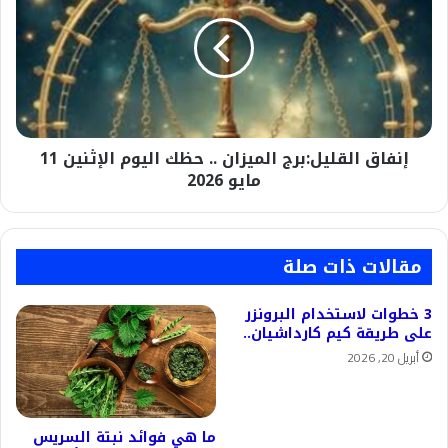
الميزان
..
حظك
اليوم
الإثنين
11
مايو
إنفاق القليل:برج الميزان .. حظك اليوم الإثنين 11
2026
مايو 2026
مقالات ذات صلة
3 خطوات لاستخدام البرونزر
على طريقة كيم كارداشيان..
أبريل 20, 2026
ما هي فوائد نبتة السريس