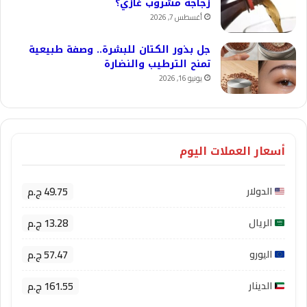
زجاجة مشروب غازي؟
أغسطس 7, 2026
جل بذور الكتان للبشرة.. وصفة طبيعية
تمنح الترطيب والنضارة
يونيو 16, 2026
أسعار العملات اليوم
49.75 ج.م
الدولار
13.28 ج.م
الريال
57.47 ج.م
اليورو
161.55 ج.م
الدينار