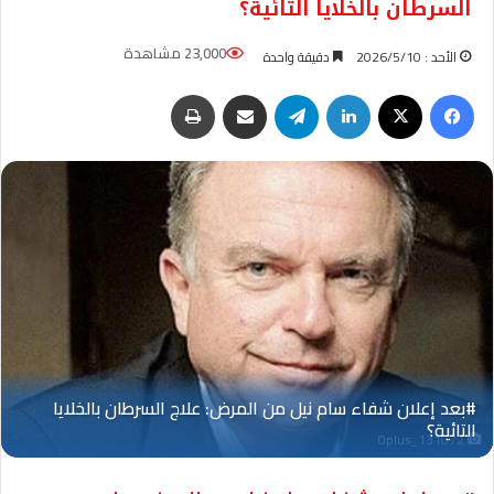
السرطان بالخلايا التائية؟
23,000 مشاهدة
الأحد : 2026/5/10
دقيقة واحدة
فيسبوك
‫X
لينكدإن
تيلقرام
مشاركة عبر البريد
طباعة
Oplus_131072