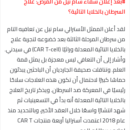
#بعد إعلان شفاء سام نيل من المرض: علاج
السرطان بالخلايا التائية؟
لقد أعلن الممثل الأسترالي سام نيل عن تعافيه التام
من سرطان المرحلة الثالثة بعد خضوعه لتجربة علاج
بالخلايا التائية المعدلة وراثيًا (CAR T-cell) في سيدني.
وأشار إلى أن التعافي ليس معجزة بل يمثل قمة
العلم. وتناقلت صحيفة الجارديان أن الباحثين يبدىّون
حماسًا كبيرًا لاحتمال أن تكون هذه العلاجات سلاحًا
رئيسيًا في المعركة ضد السرطان. ويذكر تاريخ العلاج
بالخلايا التائية المعدلة أنه بدأ في التسعينيات ثم
شهد انتشارًا واسعًا خلال العقد الأخير، وبالتحديد منذ
عام 2018 اعتمدت أستراليا أربعة منتجات CAR T