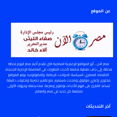
عن الموقع
مصر الان .. أبرز المواقع الإخبارية المصرية التي تقدم أخبار مصر اليوم لحظة
بلحظة، إلى جانب تغطية شاملة لأحدث التطورات في العاصمة الإدارية الجديدة،
الاقتصاد المصري، السياسة، الحوادث، الرياضة، والتكنولوجيا. يوفر الموقع
محتوى إخباري موثوق ومحدث باستمرار، مع تقارير حصرية وتحليلات دقيقة
تساعد القارئ على فهم الأحداث بوضوح وسرعة، مما يجعله وجهتك الأولى
لمتابعة كل جديد في مصر والعالم.
أخر التحديثات