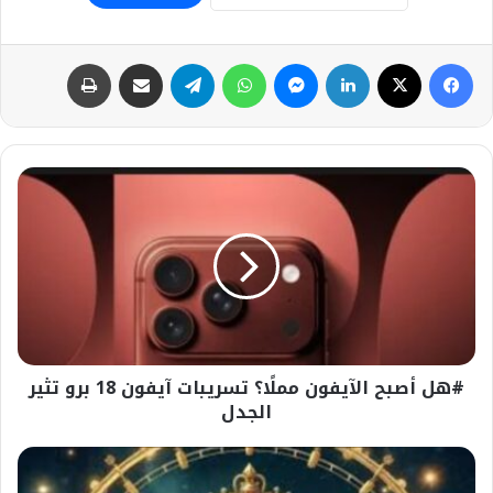
فيسبوك
‫X
لينكدإن
ماسنجر
واتساب
تيلقرام
مشاركة عبر البريد
طباعة
#هل
أصبح
الآيفون
مملًا؟
تسريبات
آيفون
18
برو
تثير
#هل أصبح الآيفون مملًا؟ تسريبات آيفون 18 برو تثير
الجدل
الجدل
إنفاق
القليل:برج