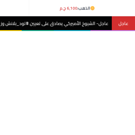
الذهب:
6,100 ج.م
عاجل
شيوخ الأميركي يصادق على تعيين #تود_بلانش وزيرًا للعدل بفرق صوت.