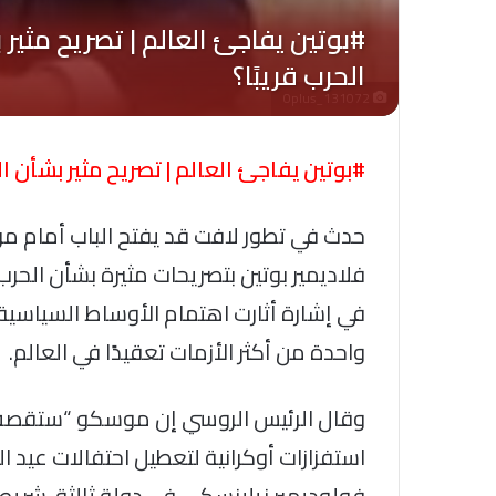
Oplus_131072
#بوتين يفاجئ العالم | تصريح مثير بشأن ال
حدث في تطور لافت قد يفتح الباب أمام مر
فلاديمير بوتين بتصريحات مثيرة بشأن الحرب 
في إشارة أثارت اهتمام الأوساط السياسي
واحدة من أكثر الأزمات تعقيدًا في العالم.
وقال الرئيس الروسي إن موسكو “ستقصف 
استفزازات أوكرانية لتعطيل احتفالات عيد ال
فولوديمير زيلينسكي في دولة ثالثة، شريطة 