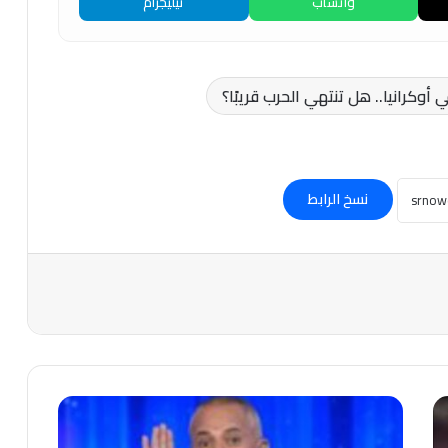
واتساب
تيليجرام
 أوكرانيا.. هل تنتهي الحرب قريبًا؟
نسخ الرابط
#أحمدموسى
عن
تصريحات