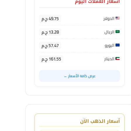
أسعار العملات اليوم
49.75 ج.م
الدولار
13.28 ج.م
الريال
57.47 ج.م
اليورو
161.55 ج.م
الدينار
عرض كافة الأسعار ←
أسعار الذهب الآن