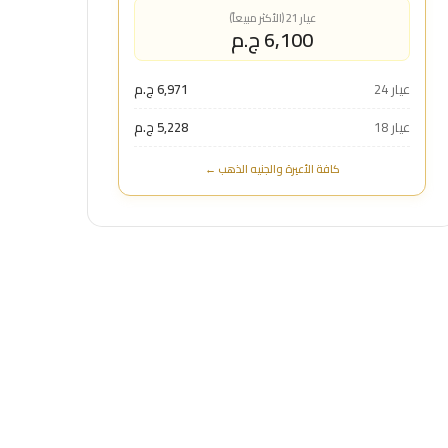
عيار 21 (الأكثر مبيعاً)
6,100 ج.م
عيار 24
6,971 ج.م
عيار 18
5,228 ج.م
كافة الأعيرة والجنيه الذهب ←