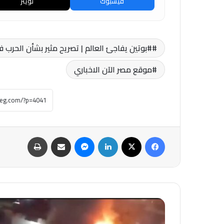
فيسبوك
تويتر
#بوتين يفاجئ العالم | تصريح مثير بشأن الحرب في
موقع مصر الآن الاخباري
فيسبوك
‫X
لينكدإن
ماسنجر
مشاركة عبر البريد
طباعة
انفجار
أسطوانة
بوتاجاز