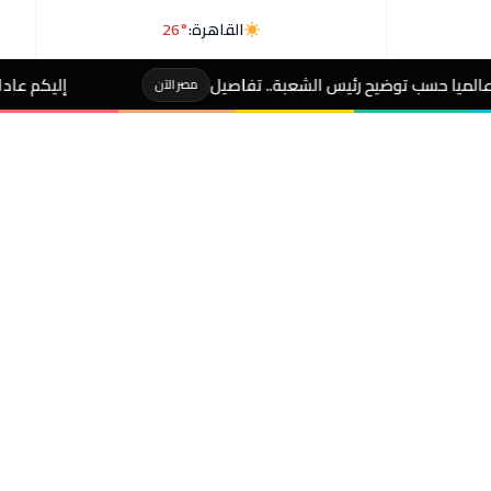
القاهرة:
26°
س الشعبة.. تفاصيل
إليكم عادات يومية تقصر عمرك وت
مصر الآن