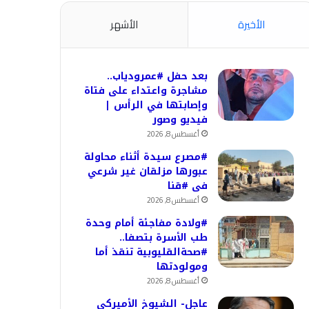
الأخيرة
الأشهر
بعد حفل #عمرودياب..
مشاجرة واعتداء على فتاة
وإصابتها في الرأس |
فيديو وصور
أغسطس 8, 2026
#مصرع سيدة أثناء محاولة
عبورها مزلقان غير شرعي
فى #قنا
أغسطس 8, 2026
#ولادة مفاجئة أمام وحدة
طب الأسرة بتصفا..
#صحةالقليوبية تنقذ أما
ومولودتها
أغسطس 8, 2026
عاجل- الشيوخ الأميركي