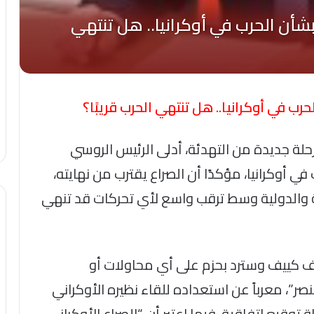
حرب في أوكرانيا.. هل تنتهي الحرب قريبًا؟
حلة جديدة من التهدئة، أدلى الرئيس الروسي
في أوكرانيا، مؤكدًا أن الصراع يقترب من نهايته،
ة والدولية وسط ترقب واسع لأي تحركات قد تنهي
كييف وسترد بحزم على أي محاولات أو
نصر”، معرباً عن استعداده للقاء نظيره الأوكراني
توقيع اتفاقية، فيما اعتبر أن “الصراع الأوكراني