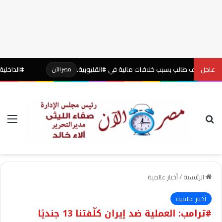
عاجل
 طالب بسبب خلافات مالية في #القليوبية.
#الداخلية: ضبط نص
مصر الآن
بحث عن
الق
الرئيسية
/
أخبار عالمية
أخبار عالمية
#ترامب: العملية ضد إيران كلّفتنا 13 جنديًا