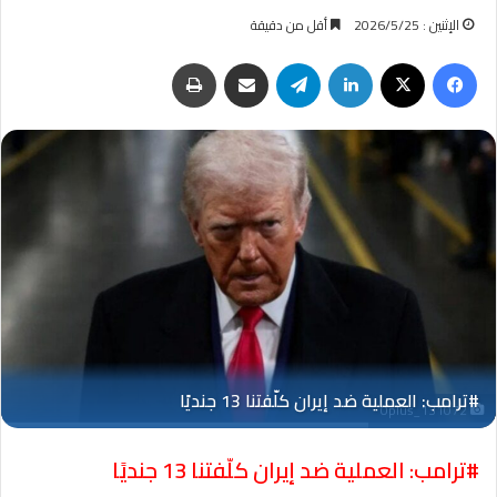
الإثنين : 2026/5/25
أقل من دقيقة
فيسبوك
‫X
لينكدإن
تيلقرام
مشاركة عبر البريد
طباعة
Oplus_131072
#ترامب: العملية ضد إيران كلّفتنا 13 جنديًا