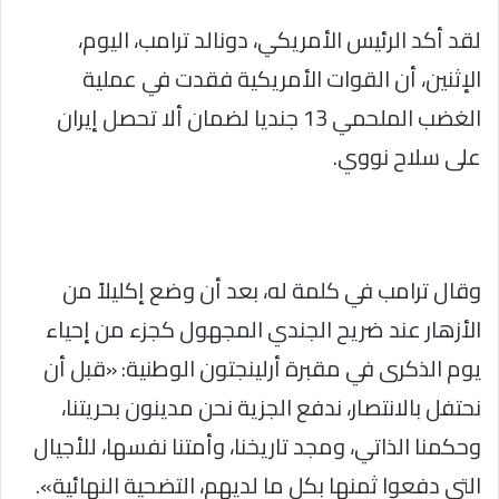
لقد أكد الرئيس الأمريكي، دونالد ترامب، اليوم،
الإثنين، أن القوات الأمريكية فقدت في عملية
الغضب الملحمي 13 جنديا لضمان ألا تحصل إيران
على سلاح نووي.
وقال ترامب في كلمة له، بعد أن وضع إكليلاً من
الأزهار عند ضريح الجندي المجهول كجزء من إحياء
يوم الذكرى في مقبرة أرلينجتون الوطنية: «قبل أن
نحتفل بالانتصار، ندفع الجزية نحن مدينون بحريتنا،
وحكمنا الذاتي، ومجد تاريخنا، وأمتنا نفسها، للأجيال
التي دفعوا ثمنها بكل ما لديهم، التضحية النهائية».