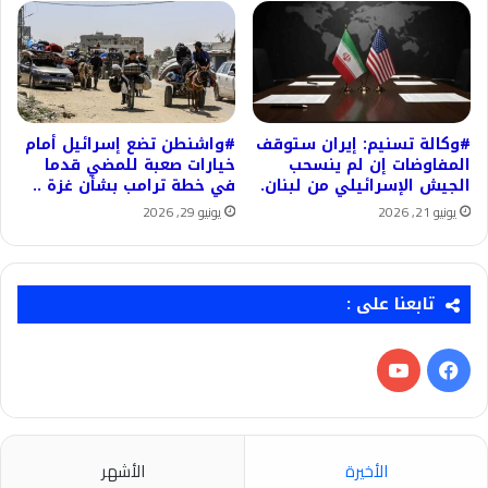
#وكالة تسنيم: إيران ستوقف
#واشنطن تضع إسرائيل أمام
المفاوضات إن لم ينسحب
خيارات صعبة للمضي قدما
الجيش الإسرائيلي من لبنان.
في خطة ترامب بشأن غزة ..
يونيو 21, 2026
يونيو 29, 2026
تابعنا على :
فيسبوك
‫YouTube
الأخيرة
الأشهر