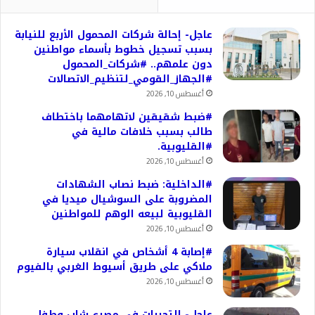
عاجل- إحالة شركات المحمول الأربع للنيابة
بسبب تسجيل خطوط بأسماء مواطنين
دون علمهم.. #شركات_المحمول
#الجهاز_القومي_لتنظيم_الاتصالات
أغسطس 10, 2026
#ضبط شقيقين لاتهامهما باختطاف
طالب بسبب خلافات مالية في
#القليوبية.
أغسطس 10, 2026
#الداخلية: ضبط نصاب الشهادات
المضروبة على السوشيال ميديا في
القليوبية لبيعه الوهم للمواطنين
أغسطس 10, 2026
#إصابة 4 أشخاص في انقلاب سيارة
ملاكي على طريق أسيوط الغربي بالفيوم
أغسطس 10, 2026
عاجل- التحريات في مصرع شاب وطفل