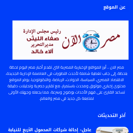
عن الموقع
مصر الان .. أبرز المواقع الإخبارية المصرية التي تقدم أخبار مصر اليوم لحظة
بلحظة، إلى جانب تغطية شاملة لأحدث التطورات في العاصمة الإدارية الجديدة،
الاقتصاد المصري، السياسة، الحوادث، الرياضة، والتكنولوجيا. يوفر الموقع
محتوى إخباري موثوق ومحدث باستمرار، مع تقارير حصرية وتحليلات دقيقة
تساعد القارئ على فهم الأحداث بوضوح وسرعة، مما يجعله وجهتك الأولى
لمتابعة كل جديد في مصر والعالم.
أخر التحديثات
عاجل- إحالة شركات المحمول الأربع للنيابة