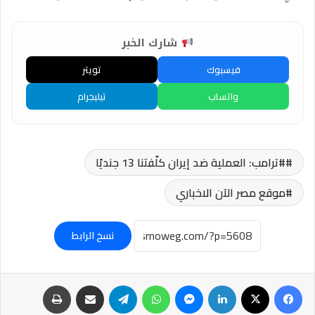
شارك الخبر
فيسبوك
تويتر
واتساب
تيليجرام
#ترامب: العملية ضد إيران كلّفتنا 13 جنديًا
موقع مصر الآن الاخباري
نسخ الرابط
فيسبوك
‫X
لينكدإن
ماسنجر
واتساب
تيلقرام
مشاركة عبر البريد
طباعة