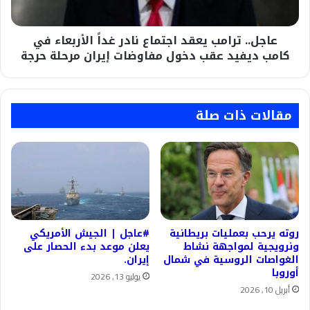
في
كامب
عاجل.. ترامب يعقد اجتماع نادر غداً الأربعاء في
ديفيد
عقب
كامب ديفيد عقب دخول مفاوضات إيران مرحلة حرجة
دخول
مفاوضات
إيران
مرحلة
مقالات ذات صلة
حرجة
روته يرحب بعمليات بريطانية
#عاجل | الجيش الأمريكي
ونرويجية لمواجهة نشاط
يعلن موعد بدء الحصار على
الغواصات الروسية في شمال
إيران.
أوروبا
يوليو 13, 2026
أبريل 10, 2026