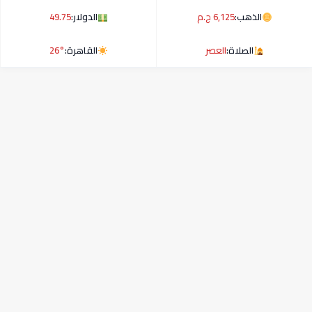
الذهب:
6,125 ج.م
الدولار:
49.75
الصلاة:
العصر
القاهرة:
26°