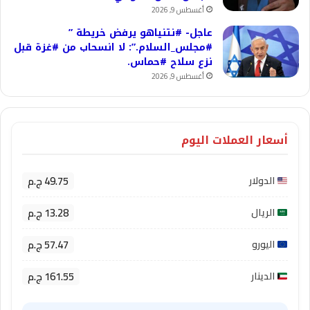
أغسطس 9, 2026
عاجل- #نتنياهو يرفض خريطة ”
#مجلس_السلام.”: لا انسحاب من #غزة قبل
نزع سلاح #حماس.
أغسطس 9, 2026
أسعار العملات اليوم
49.75 ج.م
الدولار
13.28 ج.م
الريال
57.47 ج.م
اليورو
161.55 ج.م
الدينار