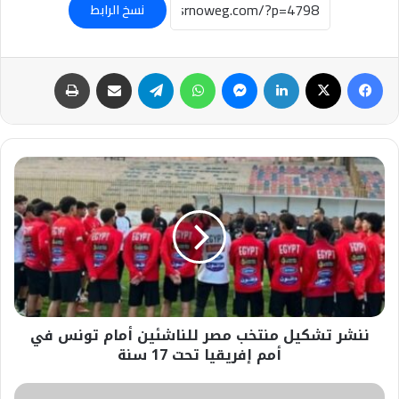
نسخ الرابط
فيسبوك
‫X
لينكدإن
ماسنجر
واتساب
تيلقرام
مشاركة عبر البريد
طباعة
ننشر
تشكيل
منتخب
مصر
للناشئين
أمام
تونس
في
أمم
ننشر تشكيل منتخب مصر للناشئين أمام تونس في
إفريقيا
تحت
أمم إفريقيا تحت 17 سنة
17
سنة
#مأساة