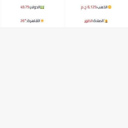
الذهب:
6,125 ج.م
الدولار:
49.75
الصلاة:
الظهر
القاهرة:
26°