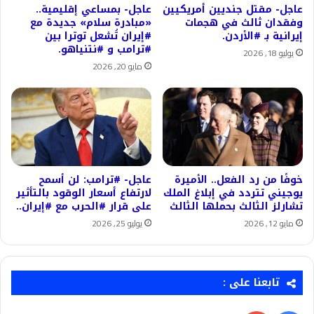
عاجل- مقتل جنديين أمريكيين
عاجل- بمساعي إقليمية..
وفقدان ثالث في هجمات
«مبادرة سلام» جديدة مع
إيرانية بـ #الأردن.
#إيران تُشعل توترا بين
#ترامب و #نتنياهو.
يوليو 18, 2026
مايو 20, 2026
خوفًا من رد الفعل.. الأميرة
عاجل- #ترامب: لن أسمح
يوجيني تتردد في إبلاغ الملك
لارتفاع أسعار الوقود بالتأثير
تشارلز الثالث بحملها الثالث
على قرار #الحرب مع #إيران..
مايو 12, 2026
يوليو 25, 2026
تابعنا على :