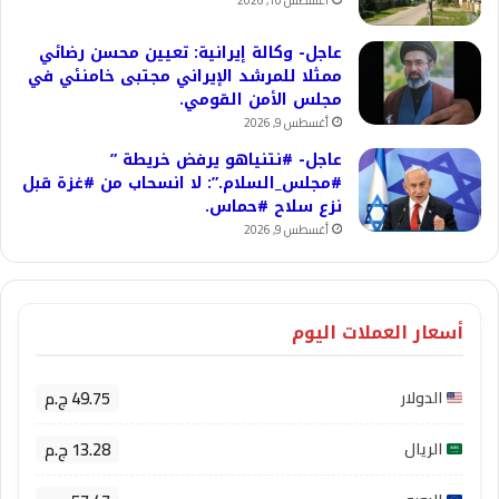
أغسطس 10, 2026
عاجل- وكالة إيرانية: تعيين محسن رضائي
ممثلا للمرشد الإيراني مجتبى خامنئي في
مجلس الأمن القومي.
أغسطس 9, 2026
عاجل- #نتنياهو يرفض خريطة ”
#مجلس_السلام.”: لا انسحاب من #غزة قبل
نزع سلاح #حماس.
أغسطس 9, 2026
أسعار العملات اليوم
49.75 ج.م
الدولار
13.28 ج.م
الريال