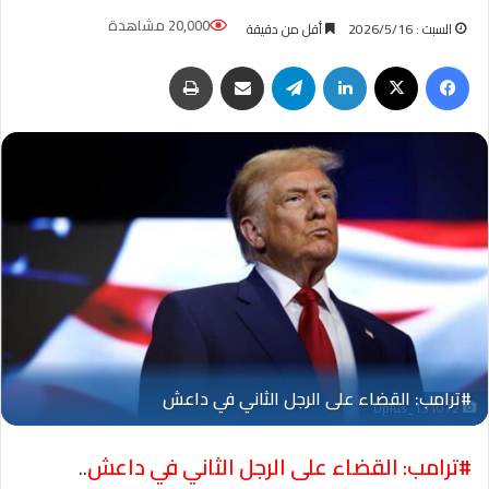
20,000 مشاهدة
السبت : 2026/5/16
أقل من دقيقة
فيسبوك
‫X
لينكدإن
تيلقرام
مشاركة عبر البريد
طباعة
Oplus_131072
#ترامب: القضاء على الرجل الثاني في داعش
..