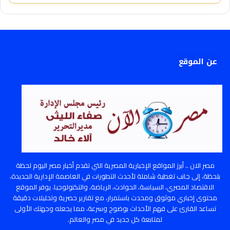
عن الموقع
مصر الان .. أبرز المواقع الإخبارية المصرية التي تقدم أخبار مصر اليوم لحظة
بلحظة، إلى جانب تغطية شاملة لأحدث التطورات في العاصمة الإدارية الجديدة،
الاقتصاد المصري، السياسة، الحوادث، الرياضة، والتكنولوجيا. يوفر الموقع
محتوى إخباري موثوق ومحدث باستمرار، مع تقارير حصرية وتحليلات دقيقة
تساعد القارئ على فهم الأحداث بوضوح وسرعة، مما يجعله وجهتك الأولى
لمتابعة كل جديد في مصر والعالم.