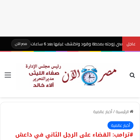
عاجل
 نسي زوجته بمحطة وقود واكتشف غيابها بعد 6 ساعات
اعترافا
مصر الآن
بحث عن
الق
الرئيسية
/
أخبار عالمية
أخبار عالمية
#ترامب: القضاء على الرجل الثاني في داعش