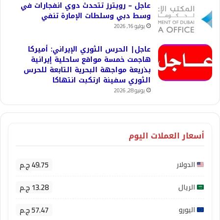
عاجل – رويترز تتحدث دوي انفجارات في
وسط دبي وسلطات الإمارة تنفي
يوليو 16, 2026
عاجل| الحرس الثوري الإيراني: أميركا
هاجمت خمسة مواقع ساحلية إيرانية
بذريعة مواجهة البحرية التابعة للحرس
الثوري سفينة ارتكبت انتهاكا
يونيو 28, 2026
أسعار العملات اليوم
49.75 ج.م
الدولار
13.28 ج.م
الريال
57.47 ج.م
اليورو