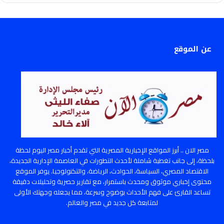
عن الموقع
مصر الان .. أبرز المواقع الإخبارية المصرية التي تقدم أخبار مصر اليوم لحظة
بلحظة، إلى جانب تغطية شاملة لأحدث التطورات في العاصمة الإدارية الجديدة،
الاقتصاد المصري، السياسة، الحوادث، الرياضة، والتكنولوجيا. يوفر الموقع
محتوى إخباري موثوق ومحدث باستمرار، مع تقارير حصرية وتحليلات دقيقة
تساعد القارئ على فهم الأحداث بوضوح وسرعة، مما يجعله وجهتك الأولى
لمتابعة كل جديد في مصر والعالم.