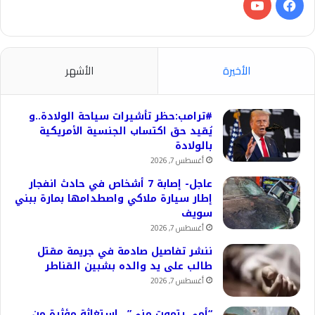
فيسبوك
‫YouTube
الأخيرة
الأشهر
#ترامب:حظر تأشيرات سياحة الولادة..و
يُقيد حق اكتساب الجنسية الأمريكية
بالولادة
أغسطس 7, 2026
عاجل- إصابة 7 أشخاص في حادث انفجار
إطار سيارة ملاكي واصطدامها بمارة ببني
سويف
أغسطس 7, 2026
ننشر تفاصيل صادمة في جريمة مقتل
طالب على يد والده بشبين القناطر
أغسطس 7, 2026
“أمي بتموت مني”.. استغاثة مؤثرة من