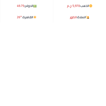
الذهب:
5,970 ج.م
الدولار:
49.75
الصلاة:
الظهر
القاهرة:
26°