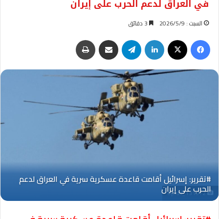
في العراق لدعم الحرب على إيران
السبت : 2026/5/9
3 دقائق
فيسبوك
‫X
لينكدإن
تيلقرام
مشاركة عبر البريد
طباعة
Oplus_131072