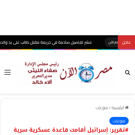
عاجل
ننشر تفاصيل صادمة في جريمة مقتل طالب على يد والده بشبين القنا
الآن
بحث عن
الق
الرئيسية
/
منوعات
منوعات
#تقرير: إسرائيل أقامت قاعدة عسكرية سرية