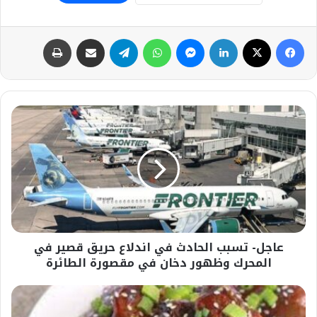
فيسبوك
‫X
لينكدإن
ماسنجر
واتساب
تيلقرام
مشاركة عبر البريد
طباعة
عاجل-
تسبب
الحادث
في
اندلاع
حريق
قصير
في
المحرك
عاجل- تسبب الحادث في اندلاع حريق قصير في
وظهور
دخان
المحرك وظهور دخان في مقصورة الطائرة
في
مقصورة
بطعم
الطائرة
المطاعم..