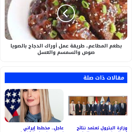
طريقة
عمل
أوراك
الدجاج
بالصويا
صوص
والسمسم
بطعم المطاعم.. طريقة عمل أوراك الدجاج بالصويا
والعسل
صوص والسمسم والعسل
مقالات ذات صلة
وزارة البترول تعتمد نتائج
عاجل.. مخطط إيراني