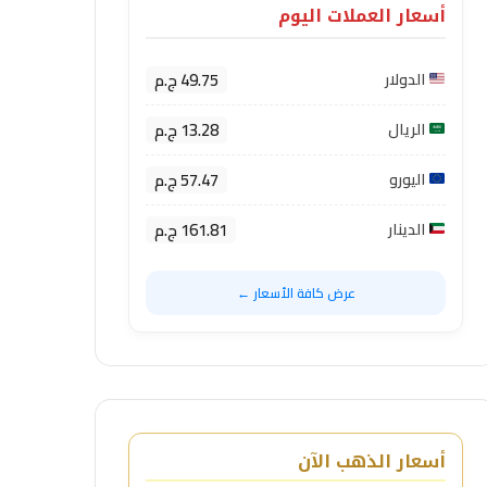
أسعار العملات اليوم
49.75 ج.م
الدولار
13.28 ج.م
الريال
57.47 ج.م
اليورو
161.81 ج.م
الدينار
عرض كافة الأسعار ←
أسعار الذهب الآن