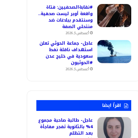
#نقابةالصحفيين: فتاة
واقعة أوبر ليست صحفية..
وسنتقدم ببلاغات ضد
منتحلي الصفة
أغسطس 5, 2026
عاجل- جماعة الحوثي تعلن
استهداف ناقلة نفط
سعودية في خليج عدن
#الحوثيون
أغسطس 5, 2026
اقرأ ايضا
عاجل- طالبة صاحبة مجموع
4% بالثانوية تفجر مفاجأة
بعد التظلم