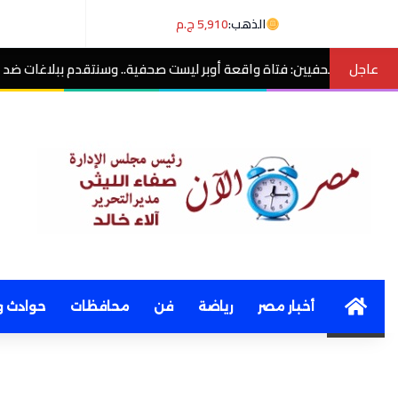
الذهب:
5,910 ج.م
عاجل
واقعة أوبر ليست صحفية.. وسنتقدم ببلاغات ضد منتحلي الصفة
مصر الآن
Home
أخبار مصر
رياضة
فن
محافظات
حوادث و