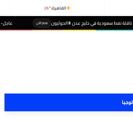
القاهرة:
26°
ليج عدن #الحوثيون
عاجل- طالبة صاحبة مجموع 4% بالثانوية تفجر مفاجأة بعد التظلم
مصر الآن
لوجيا