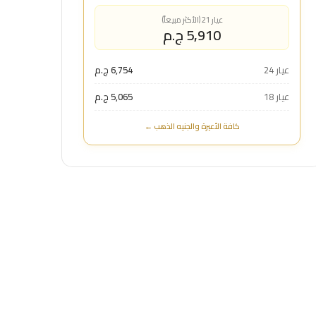
عيار 21 (الأكثر مبيعاً)
5,910 ج.م
عيار 24
6,754 ج.م
عيار 18
5,065 ج.م
كافة الأعيرة والجنيه الذهب ←