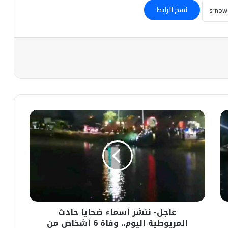
نسخ الرابط
عاجل-
ننشر
أسماء
ضحايا
حادث
المريوطية
اليوم..
وفاة
6
عاجل- ننشر أسماء ضحايا حادث
أشخاص
من
المريوطية اليوم.. وفاة 6 أشخاص من