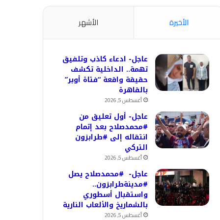
الأخيرة
الأشهر
عاجل- ادعاء كاذب وتلفيق
تهمة.. الداخلية تكشف
حقيقة واقعة “فتاة أوبر”
بالقاهرة
أغسطس 5, 2026
عاجل- أول تعليق من
#محمدصلاح بعد إتمام
انتقاله إلى #طرابزون
التركي
أغسطس 5, 2026
عاجل- #محمدصلاح يصل
#مدينةطرابزون..
واستقبال أسطوري
بالشماريخ والألعاب النارية
أغسطس 5, 2026