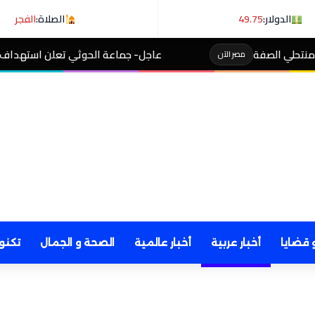
الدولار:
49.75
الصلاة:
الفجر
عاجل- جماعة الحوثي تعلن استهداف ناقلة نفط سعودية في خ
 قضايا
أخبار عربية
أخبار عالمية
الصحة و الجمال
تكنو