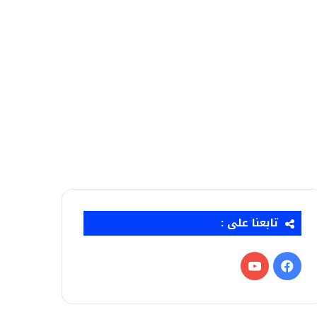
تابعنا على :
فيسبوك
‫YouTube