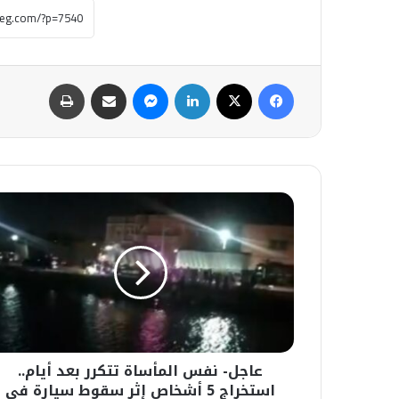
فيسبوك
‫X
لينكدإن
ماسنجر
مشاركة عبر البريد
طباعة
عاجل-
نفس
المأساة
تتكرر
بعد
أيام..
استخراج
5
أشخاص
عاجل- نفس المأساة تتكرر بعد أيام..
إثر
سقوط
استخراج 5 أشخاص إثر سقوط سيارة في