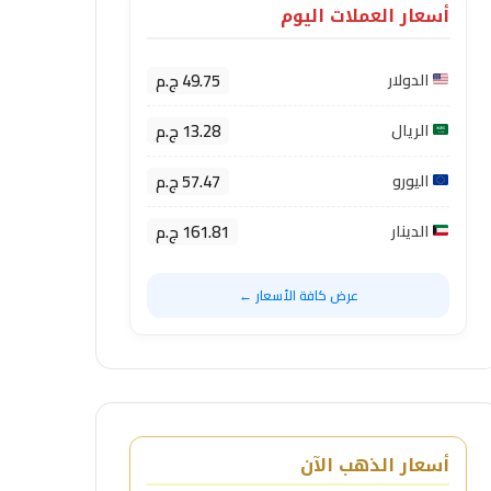
أسعار العملات اليوم
49.75 ج.م
الدولار
13.28 ج.م
الريال
57.47 ج.م
اليورو
161.81 ج.م
الدينار
عرض كافة الأسعار ←
أسعار الذهب الآن