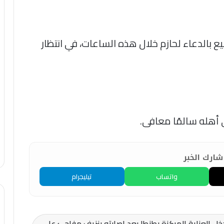
 بالدعاء لحازم خلال هذه الساعات، في انتظار
ى أهله سالمًا معافى.
ارك الخبر
واتساب
تيليجرام
 العناية المركزة بطنطا بعد إصابته بنزيف مفاجئ على