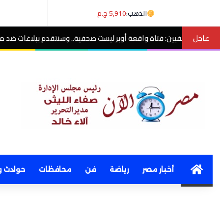
الذهب:
5,910 ج.م
عاجل
اقعة أوبر ليست صحفية.. وسنتقدم ببلاغات ضد منتحلي الصفة
مصر الآن
Home
أخبار مصر
رياضة
فن
محافظات
حوادث و