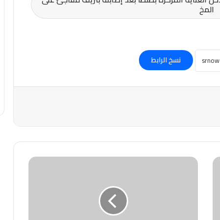
المخ
نسخ الرابط
«طلع
ترند»
#عروسةالمترو..
تكشف
الحقيقة:
إحنا