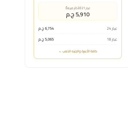
عيار 21 (الأكثر مبيعاً)
5,910 ج.م
عيار 24
6,754 ج.م
عيار 18
5,065 ج.م
كافة الأعيرة والجنيه الذهب ←