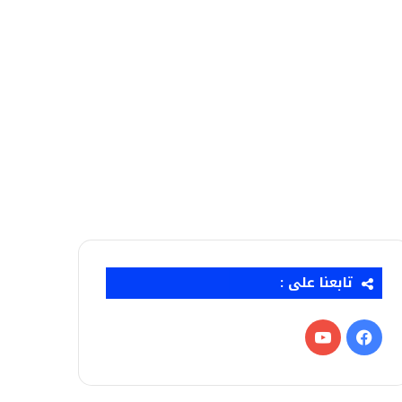
تابعنا على :
فيسبوك
‫YouTube