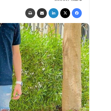
فيسبوك
‫X
لينكدإن
مشاركة عبر البريد
طباعة