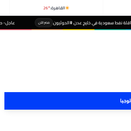
القاهرة:
26°
يج عدن #الحوثيون
عاجل- طالبة صاحبة مجموع 4% بالثانوية تفجر مفاجأة بعد التظلم
مصر الآن
لوجيا