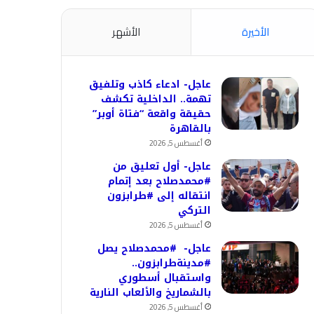
الأخيرة
الأشهر
عاجل- ادعاء كاذب وتلفيق
تهمة.. الداخلية تكشف
حقيقة واقعة “فتاة أوبر”
بالقاهرة
أغسطس 5, 2026
عاجل- أول تعليق من
#محمدصلاح بعد إتمام
انتقاله إلى #طرابزون
التركي
أغسطس 5, 2026
عاجل- #محمدصلاح يصل
#مدينةطرابزون..
واستقبال أسطوري
بالشماريخ والألعاب النارية
أغسطس 5, 2026