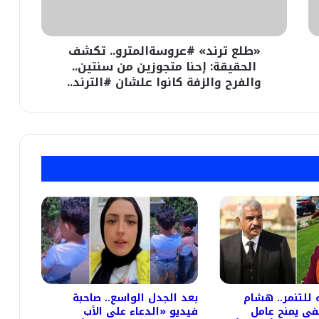
متجوزين
من
سنتين..
«طلع ترند» #عروسةالمترو.. تكشف
والفرح
والزفة
الحقيقة: إحنا متجوزين من سنتين..
كانوا
والفرح والزفة كانوا علشان #الترند..
علشان
#الترند..
للتنمر.. هشام
بعد الجدل الواسع.. صاحبة
 يمنح عامل
فيديو «الدعاء على الأب