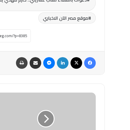
موقع مصر الآن الاخباري
فيسبوك
‫X
لينكدإن
ماسنجر
مشاركة عبر البريد
طباعة
#مدبولي
:يعقد
اجتماعا
لبحث
التوسع
فى