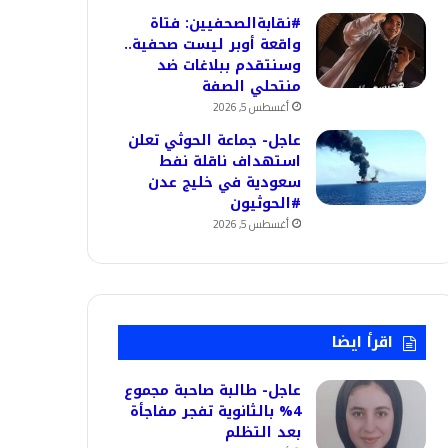
#نقابةالصحفيين: فتاة
واقعة أوبر ليست صحفية..
وسنتقدم ببلاغات ضد
منتحلي الصفة
أغسطس 5, 2026
عاجل- جماعة الحوثي تعلن
استهداف ناقلة نفط
سعودية في خليج عدن
#الحوثيون
أغسطس 5, 2026
اقرأ ايضا
عاجل- طالبة صاحبة مجموع
4% بالثانوية تفجر مفاجأة
بعد التظلم