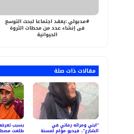
إنشاء
عدد
من
#مدبولي :يعقد اجتماعا لبحث التوسع
محطات
الثروة
فى إنشاء عدد من محطات الثروة
الحيوانية
الحيوانية
مقالات ذات صلة
“ابني ومراته رماني في
بسبب تعرضه 
الشارع”.. فيديو مؤلم لمسنة
طلعت مصطفى