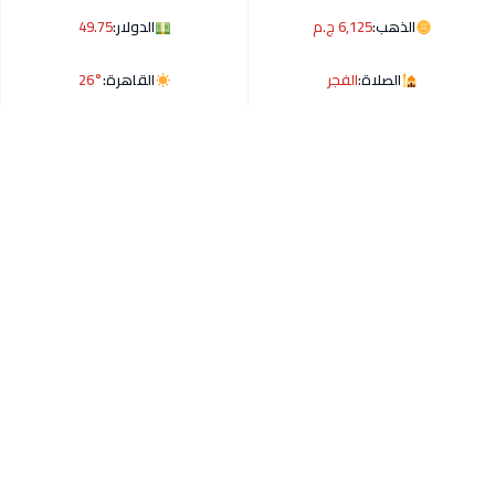
الذهب:
6,125 ج.م
الدولار:
49.75
الصلاة:
الفجر
القاهرة:
26°