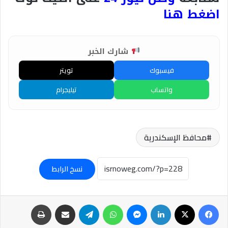
اضغط هنا
شارك الخبر
فيسبوك
تويتر
واتساب
تيليجرام
محافظ الإسكندرية
نسخ الرابط
فيسبوك
‫X
لينكدإن
ماسنجر
واتساب
تيلقرام
مشاركة عبر البريد
طباعة