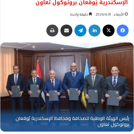
الإسكندرية يُوقعان بروتوكول تعاون
الأربعاء : 2026/4/8
دقيقة واحدة
فيسبوك
‫X
لينكدإن
تيلقرام
مشاركة عبر البريد
طباعة
محافظ الإسكندرية