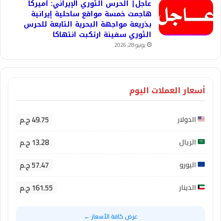
عاجل| الحرس الثوري الإيراني: أميركا
هاجمت خمسة مواقع ساحلية إيرانية
بذريعة مواجهة البحرية التابعة للحرس
الثوري سفينة ارتكبت انتهاكا
يونيو 28, 2026
أسعار العملات اليوم
49.75 ج.م
الدولار
13.28 ج.م
الريال
57.47 ج.م
اليورو
161.55 ج.م
الدينار
عرض كافة الأسعار ←