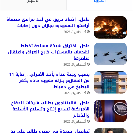
الأخيرة
الأشهر
عاجل.. إخماد حريق في أحد مرافق مصفاة
أرامكو السعودية بجازان دون إصابات
أغسطس 9, 2026
عاجل- اختراق شبكة مسلحة تخطط
لهجمات بالمسيّرات خارج العراق واعتقال
عناصرها.
أغسطس 8, 2026
بسبب وجبة غداء بأحد الأفراح… إصابة 11
من المعازيم بنزلة معوية حادة بكفر
البطيخ في دمياط..
أغسطس 8, 2026
عاجل- #البنتاجون يطالب شركات الدفاع
الأمريكية تسريع إنتاج وتسليم الأسلحة
والذخائر
أغسطس 8, 2026
تفاصيل :جديدة في مصرع طالب على يد