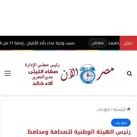
اصرها.
عاجل
بسبب وجبة غداء بأحد الأفراح… إصابة 11 من المعازيم بنزلة معوية حادة بكفر البطيخ في دمياط..
مصر الآن
بحث عن
الق
الرئيسية
/
منوعات
منوعات
رئيس الهيئة الوطنية للصحافة ومحافظ