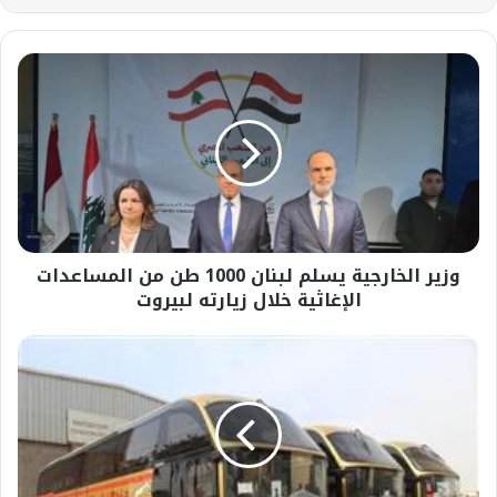
وزير
الخارجية
يسلم
لبنان
1000
طن
من
المساعدات
الإغاثية
وزير الخارجية يسلم لبنان 1000 طن من المساعدات
خلال
زيارته
الإغاثية خلال زيارته لبيروت
لبيروت
أسطول
حديث
وخدمات
إلكترونية..
سوبر
جيت
تواكب