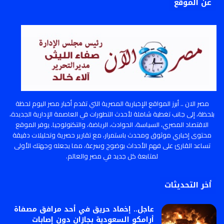
عن الموقع
مصر الان .. أبرز المواقع الإخبارية المصرية التي تقدم أخبار مصر اليوم لحظة
بلحظة، إلى جانب تغطية شاملة لأحدث التطورات في العاصمة الإدارية الجديدة،
الاقتصاد المصري، السياسة، الحوادث، الرياضة، والتكنولوجيا. يوفر الموقع
محتوى إخباري موثوق ومحدث باستمرار، مع تقارير حصرية وتحليلات دقيقة
تساعد القارئ على فهم الأحداث بوضوح وسرعة، مما يجعله وجهتك الأولى
لمتابعة كل جديد في مصر والعالم.
أخر التحديثات
عاجل.. إخماد حريق في أحد مرافق مصفاة
أرامكو السعودية بجازان دون إصابات