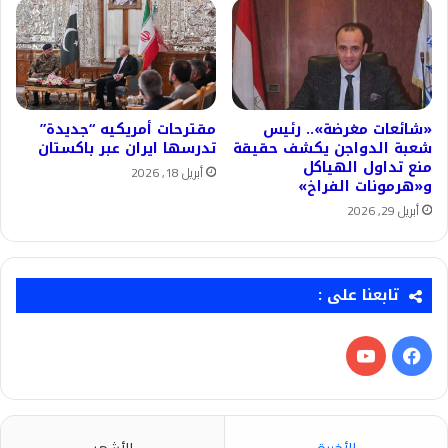
«شائعات مغرضة».. رئيس
مقترحات ‎أمريكيه “جديدة”
شعبة الدواجن يكشف حقيقة
تدرسها ايران عبر باكستان
منع تداول الهياكل
أبريل 18, 2026
و«هرمونات الفراخ»
أبريل 29, 2026
تابعنا على :
فيسبوك
‫YouTube