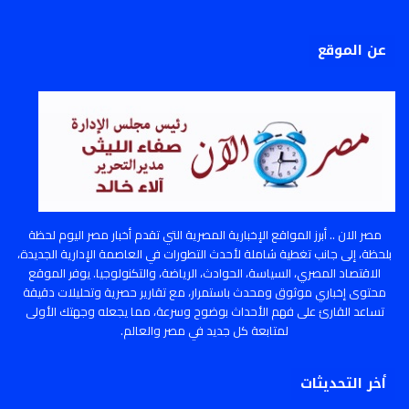
عن الموقع
مصر الان .. أبرز المواقع الإخبارية المصرية التي تقدم أخبار مصر اليوم لحظة
بلحظة، إلى جانب تغطية شاملة لأحدث التطورات في العاصمة الإدارية الجديدة،
الاقتصاد المصري، السياسة، الحوادث، الرياضة، والتكنولوجيا. يوفر الموقع
محتوى إخباري موثوق ومحدث باستمرار، مع تقارير حصرية وتحليلات دقيقة
تساعد القارئ على فهم الأحداث بوضوح وسرعة، مما يجعله وجهتك الأولى
لمتابعة كل جديد في مصر والعالم.
أخر التحديثات