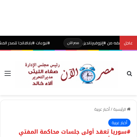
عاجل
#نبوءات #بابافانجا تتصدر المشهد من جديد 
مصر الآن
بحث عن
الق
الرئيسية
/
أخبار عربية
أخبار عربية
#سوريا تعقد أولى جلسات محاكمة المفتي