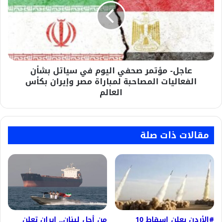
جنيه
اليوم
في
سياتل
بشأن
الفعاليات
المصاحبة
عاجل- مؤتمر صحفي اليوم في سياتل بشأن
لمباراة
مصر
الفعاليات المصاحبة لمباراة مصر وإيران بكأس
وإيران
العالم
بكأس
العالم
مقالات ذات صلة
#الأردن يعلن إسقاط 10
من أجل لبنان.. إيران تعلن