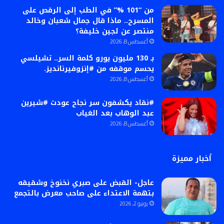
من “101 %” في الطب إلى الرقص على
المسرح.. ماذا قال جمال شعبان وخالد
منتصر عن لجين خليفة؟
أغسطس 8, 2026
بـ 130 مليون يورو كلمة السر.. تشيلسي
يحسم موقفه من #إنزوفيرنانديز.
أغسطس 8, 2026
#نقاد يكشفون سر نجاح عودت #شيرين
عبد الوهاب بعد الغياب
أغسطس 8, 2026
أخبار مميزة
عاجل- القبض على صبري نخنوخ وشقيقه
بتهمة الاعتداء على صاحب معرض بالتجمع
يونيو 2, 2026