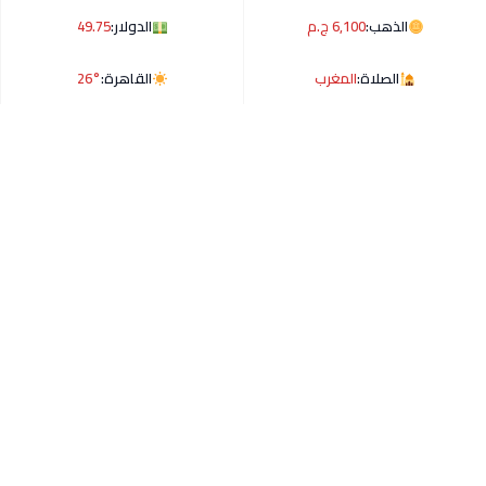
الذهب:
6,100 ج.م
الدولار:
49.75
الصلاة:
المغرب
القاهرة:
26°