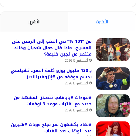
الأخيرة
الأشهر
من “101 %” في الطب إلى الرقص على
المسرح.. ماذا قال جمال شعبان وخالد
منتصر عن لجين خليفة؟
أغسطس 8, 2026
بـ 130 مليون يورو كلمة السر.. تشيلسي
يحسم موقفه من #إنزوفيرنانديز.
أغسطس 8, 2026
#نبوءات #بابافانجا تتصدر المشهد من
جديد مع اقتراب موعد 3 توقعات
أغسطس 8, 2026
#نقاد يكشفون سر نجاح عودت #شيرين
عبد الوهاب بعد الغياب