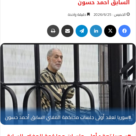
السابق أحمد حسون
الخميس : 2026/6/25
دقيقة واحدة
فيسبوك
‫X
لينكدإن
تيلقرام
مشاركة عبر البريد
طباعة
Oplus_131072