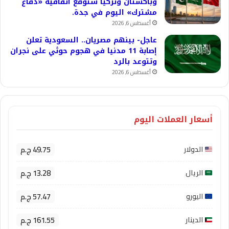
وباكستان وتركيا ستوقع اتفاقية «دفاع
مشترك» اليوم في جدة.
أغسطس 6, 2026
عاجل- بينهم مصريان.. السعودية تعلن
إصابة 11 مدنيا في هجوم حوثي على نجران
وتتوعد بالرد
أغسطس 6, 2026
أسعار العملات اليوم
49.75 ج.م
الدولار
13.28 ج.م
الريال
57.47 ج.م
اليورو
161.55 ج.م
الدينار