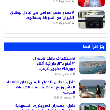
أغسطس 8, 2026
#مصرع عنصر إجرامي في تبادل لإطلاق
النيران مع الشرطة بسمالوط
أغسطس 8, 2026
اقرأ ايضا
#استهداف ناقلة تابعة ل
“#أدنوك”الإماراتية أثناء
عبورها#مضيق_هرمز..
أغسطس 8, 2026
عاجل- مجلس الدفاع اليمني يعلن الانعقاد
الدائم ورفع الجاهزية عقب الهجمات
الحوثية
أغسطس 7, 2026
عاجل- مصدران لـ«رويترز»: السعودية