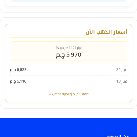
أسعار الذهب الآن
عيار 21 (الأكثر مبيعاً)
5,970 ج.م
عيار 24
6,823 ج.م
عيار 18
5,116 ج.م
كافة الأعيرة والجنيه الذهب ←
عن الموقع