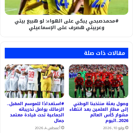
بيتي
وعربيتي
هصرف
#محمدصبحي يبكي على الهواء: لو هبيع بيتي
على
الإسماعيلي
وعربيتي هصرف على الإسماعيلي
مقالات ذات صلة
وصول بعثة منتخبنا الوطني
#استعدادًا للموسم المقبل..
إلى مطار العلمين بعد انتهاء
الزمالك يواصل تدريباته
مشوار كأس العالم
الجماعية تحت قيادة معتمد
2026..اليوم
جمال
يوليو 10, 2026
أغسطس 4, 2026