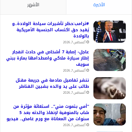
الأخيرة
الأشهر
#ترامب:حظر تأشيرات سياحة الولادة..و
يُقيد حق اكتساب الجنسية الأمريكية
بالولادة
أغسطس 7, 2026
عاجل- إصابة 7 أشخاص في حادث انفجار
إطار سيارة ملاكي واصطدامها بمارة ببني
سويف
أغسطس 7, 2026
ننشر تفاصيل صادمة في جريمة مقتل
طالب على يد والده بشبين القناطر
أغسطس 7, 2026
“أمي بتموت مني”.. استغاثة مؤثرة من
شاب بالمنوفية لإنقاذ والدته بعد 5
سنوات من المعاناة مع ورم غامض.. فيديو
أغسطس 7, 2026