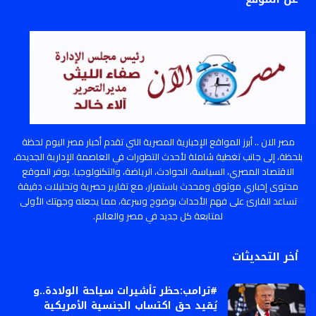
مصر الان .. أبرز المواقع الإخبارية المصرية التي تقدم أخبار مصر اليوم لحظة
بلحظة، إلى جانب تغطية شاملة لأحدث التطورات في العاصمة الإدارية الجديدة،
الاقتصاد المصري، السياسة، الحوادث، الرياضة، والتكنولوجيا. يوفر الموقع
محتوى إخباري موثوق ومحدث باستمرار، مع تقارير حصرية وتحليلات دقيقة
تساعد القارئ على فهم الأحداث بوضوح وسرعة، مما يجعله وجهتك الأولى
لمتابعة كل جديد في مصر والعالم.
أخر التحديثات
#ترامب:حظر تأشيرات سياحة الولادة..و
يُقيد حق اكتساب الجنسية الأمريكية