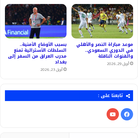
موعد مباراة النصر والأهلي
بسبب الأوضاع الأمنية..
في الدوري السعودي..
السلطات الأسترالية تمنع
والقنوات الناقلة
مدرب العراق من السفر إلى
بغداد
أبريل 29, 2026
أبريل 23, 2026
تابعنا على :
فيسبوك
‫YouTube