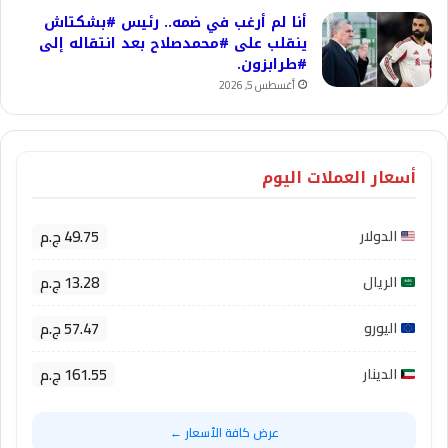
أنا لم أرغب في ضمه.. رئيس #بشكتاش
ينقلب على #محمدصلاح بعد انتقاله إلى
#طرابزون.
أغسطس 5, 2026
أسعار العملات اليوم
49.75 ج.م
الدولار
13.28 ج.م
الريال
57.47 ج.م
اليورو
161.55 ج.م
الدينار
عرض كافة الأسعار ←