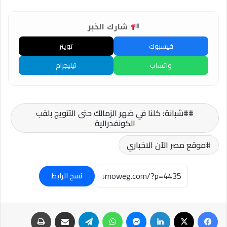
شارك الخبر
فيسبوك
تويتر
واتساب
تيليجرام
#شبانة: كلنا في ضهر الزمالك حتى التتويج بلقب
الكونفدرالية
موقع مصر الآن الاخباري
نسخ الرابط
فيسبوك
‫X
لينكدإن
ماسنجر
واتساب
تيلقرام
مشاركة عبر البريد
طباعة