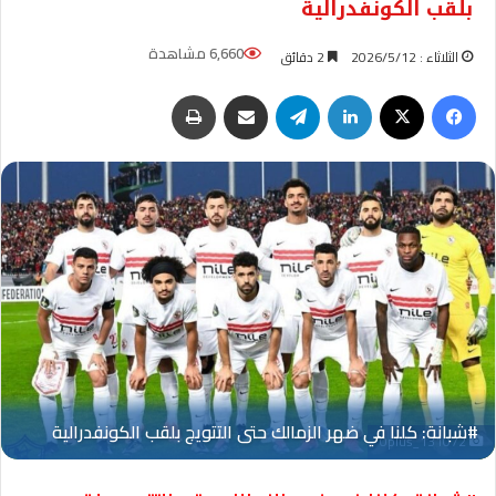
بلقب الكونفدرالية
6,660 مشاهدة
الثلاثاء : 2026/5/12
2 دقائق
فيسبوك
‫X
لينكدإن
تيلقرام
مشاركة عبر البريد
طباعة
Oplus_131072