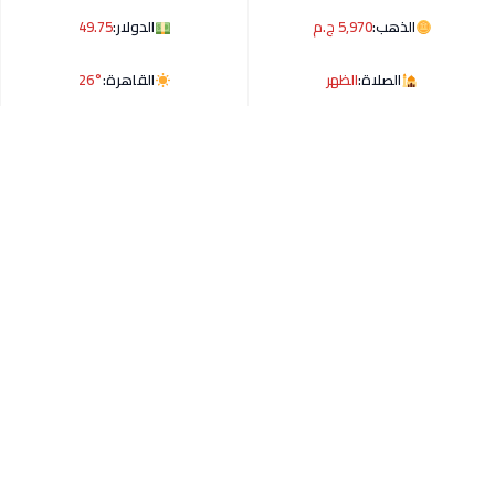
الذهب:
5,970 ج.م
الدولار:
49.75
الصلاة:
الظهر
القاهرة:
26°