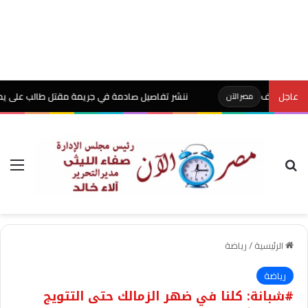
عاجل
ننشر تفاصيل صادمة في جريمة مقتل طالب على يد والده بشبي
مصر الآن
بحث عن
الق
الرئيسية
/
رياضة
رياضة
#شبانة: كلنا في ضهر الزمالك حتى التتويج