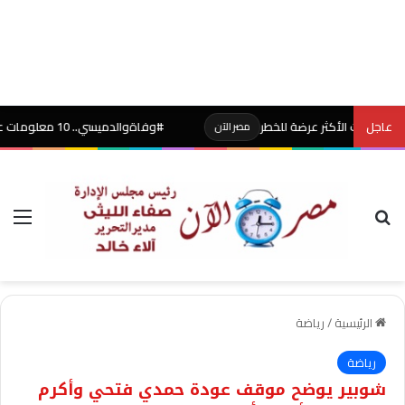
عاجل
 الأكثر عرضة للخطر
#وفاةوالدميسي.. 10 معلومات عن الأب “خورخي” الذي مهد الطريق للأسطورة
مصر الآن
بحث عن
الق
الرئيسية
/
رياضة
رياضة
شوبير يوضح موقف عودة حمدي فتحي وأكرم