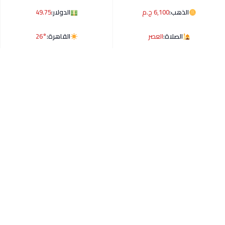
الذهب:
6,100 ج.م
الدولار:
49.75
الصلاة:
العصر
القاهرة:
26°