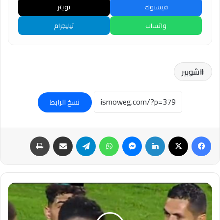
فيسبوك
تويتر
واتساب
تيليجرام
شوبير
نسخ الرابط
فيسبوك
‫X
لينكدإن
ماسنجر
واتساب
تيلقرام
مشاركة عبر البريد
طباعة
الأهلي
يرفع
تجاوزات
الحكم