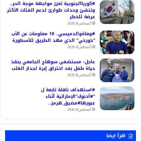
#كورياالجنوبية تعزز مواجهة موجة الحر..
وتنشئ وحدات طوارئ لدعم الفئات الأكثر
عرضة للخطر
أغسطس 8, 2026
#وفاةوالدميسي.. 10 معلومات عن الأب
“خورخي” الذي مهد الطريق للأسطورة
أغسطس 8, 2026
عاجل- مستشفى سوهاج الجامعي ينقذ
حياة طفل بعد اختراق إبرة لجدار القلب
أغسطس 8, 2026
#استهداف ناقلة تابعة ل
“#أدنوك”الإماراتية أثناء
عبورها#مضيق_هرمز..
أغسطس 8, 2026
اقرأ ايضا