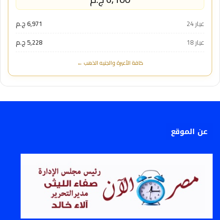
عيار 24
6,971 ج.م
عيار 18
5,228 ج.م
كافة الأعيرة والجنيه الذهب ←
عن الموقع