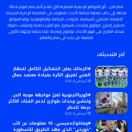
مصر الان .. أبرز المواقع الإخبارية المصرية التي تقدم أخبار مصر اليوم لحظة
بلحظة، إلى جانب تغطية شاملة لأحدث التطورات في العاصمة الإدارية الجديدة،
الاقتصاد المصري، السياسة، الحوادث، الرياضة، والتكنولوجيا. يوفر الموقع
محتوى إخباري موثوق ومحدث باستمرار، مع تقارير حصرية وتحليلات دقيقة
تساعد القارئ على فهم الأحداث بوضوح وسرعة، مما يجعله وجهتك الأولى
لمتابعة كل جديد في مصر والعالم.
أخر التحديثات
#الزمالك يعلن التشكيل الكامل للجهاز
الفني لفريق الكرة بقيادة معتمد جمال
أغسطس 8, 2026
#كورياالجنوبية تعزز مواجهة موجة الحر..
وتنشئ وحدات طوارئ لدعم الفئات الأكثر
عرضة للخطر
أغسطس 8, 2026
#وفاةوالدميسي.. 10 معلومات عن الأب
“خورخي” الذي مهد الطريق للأسطورة