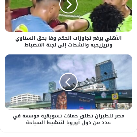
وفا
بحق
الشناوي
وتريزيجيه
والشحات
الأهلي يرفع تجاوزات الحكم وفا بحق الشناوي
إلى
لجنة
وتريزيجيه والشحات إلى لجنة الانضباط
الانضباط
مصر
للطيران
تطلق
حملات
تسويقية
موسعة
في
عدد
من
مصر للطيران تطلق حملات تسويقية موسعة في
دول
أوروبا
عدد من دول أوروبا لتنشيط السياحة
لتنشيط
السياحة