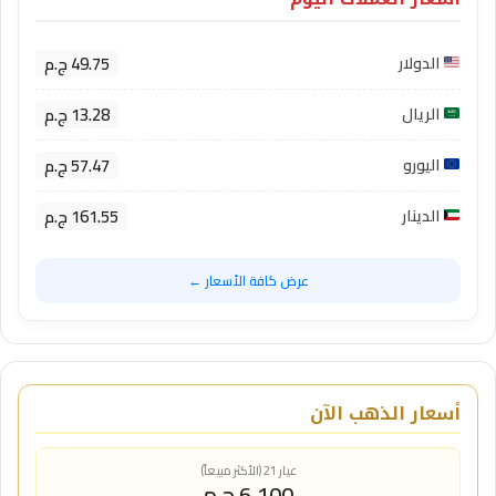
49.75 ج.م
الدولار
13.28 ج.م
الريال
57.47 ج.م
اليورو
161.55 ج.م
الدينار
عرض كافة الأسعار ←
أسعار الذهب الآن
عيار 21 (الأكثر مبيعاً)
6,100 ج.م