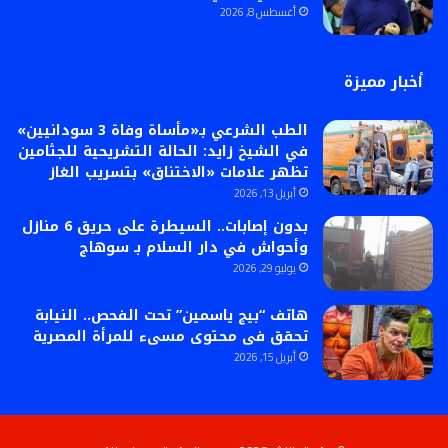
أغسطس 8, 2026
أخبار مميزة
الطب الشرعي بـ«مأساة وفاة 3 سودانيين»
في الشيخ زايد: الحالة التشريحية للجثامين
تظهر علامات «الاختناق» بتسريب الغاز
أبريل 13, 2026
بدون إصابات.. السيطرة على حريق 6 منازل
وأحواش في دار السلام بـ سوهاج
يوليو 29, 2026
هاتف “بيج ياسمين” تحت الفحص.. النيابة
تحقق فى محتوى مسىء للمرأة المصرية
أبريل 15, 2026