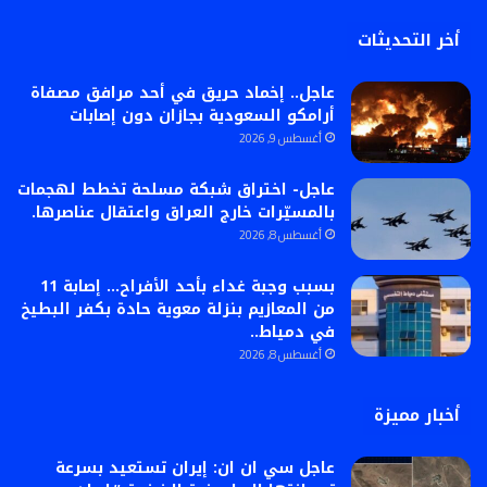
أخر التحديثات
عاجل.. إخماد حريق في أحد مرافق مصفاة
أرامكو السعودية بجازان دون إصابات
أغسطس 9, 2026
عاجل- اختراق شبكة مسلحة تخطط لهجمات
بالمسيّرات خارج العراق واعتقال عناصرها.
أغسطس 8, 2026
بسبب وجبة غداء بأحد الأفراح… إصابة 11
من المعازيم بنزلة معوية حادة بكفر البطيخ
في دمياط..
أغسطس 8, 2026
أخبار مميزة
عاجل سي ان ان: إيران تستعيد بسرعة