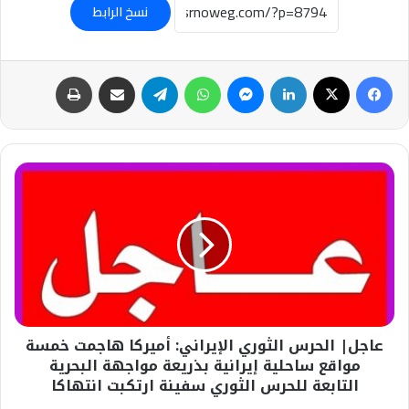
نسخ الرابط
فيسبوك
‫X
لينكدإن
ماسنجر
واتساب
تيلقرام
مشاركة عبر البريد
طباعة
عاجل|
الحرس
الثوري
الإيراني:
أميركا
هاجمت
خمسة
مواقع
ساحلية
عاجل| الحرس الثوري الإيراني: أميركا هاجمت خمسة
إيرانية
بذريعة
مواقع ساحلية إيرانية بذريعة مواجهة البحرية
مواجهة
التابعة للحرس الثوري سفينة ارتكبت انتهاكا
البحرية