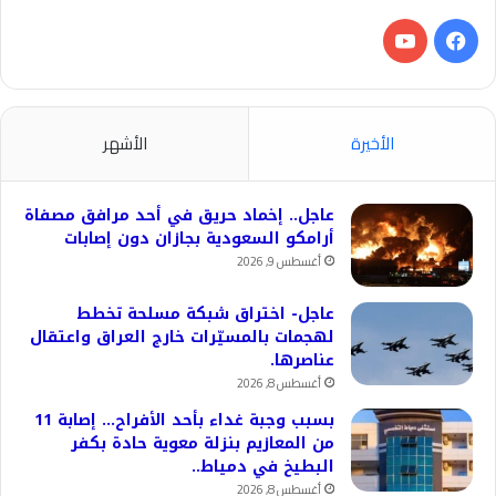
فيسبوك
‫YouTube
الأخيرة
الأشهر
عاجل.. إخماد حريق في أحد مرافق مصفاة
أرامكو السعودية بجازان دون إصابات
أغسطس 9, 2026
عاجل- اختراق شبكة مسلحة تخطط
لهجمات بالمسيّرات خارج العراق واعتقال
عناصرها.
أغسطس 8, 2026
بسبب وجبة غداء بأحد الأفراح… إصابة 11
من المعازيم بنزلة معوية حادة بكفر
البطيخ في دمياط..
أغسطس 8, 2026