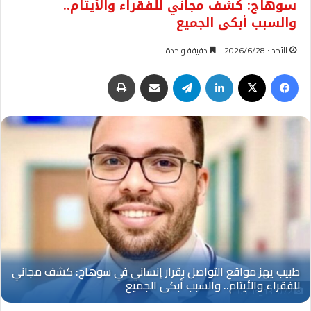
سوهاج: كشف مجاني للفقراء والأيتام..
والسبب أبكى الجميع
الأحد : 2026/6/28
دقيقة واحدة
فيسبوك
‫X
لينكدإن
تيلقرام
مشاركة عبر البريد
طباعة
Oplus_131072