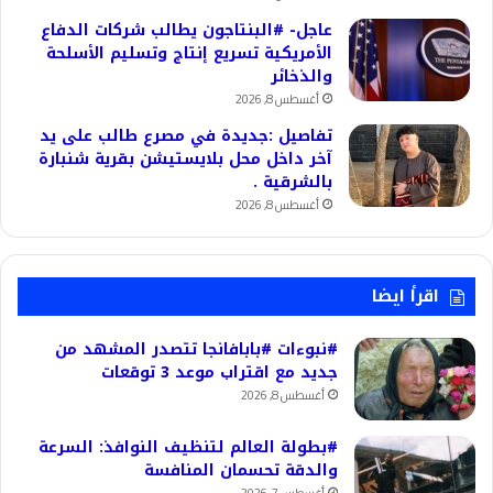
عاجل- #البنتاجون يطالب شركات الدفاع
الأمريكية تسريع إنتاج وتسليم الأسلحة
والذخائر
أغسطس 8, 2026
تفاصيل :جديدة في مصرع طالب على يد
آخر داخل محل بلايستيشن بقرية شنبارة
بالشرقية .
أغسطس 8, 2026
اقرأ ايضا
#نبوءات #بابافانجا تتصدر المشهد من
جديد مع اقتراب موعد 3 توقعات
أغسطس 8, 2026
#بطولة العالم لتنظيف النوافذ: السرعة
والدقة تحسمان المنافسة