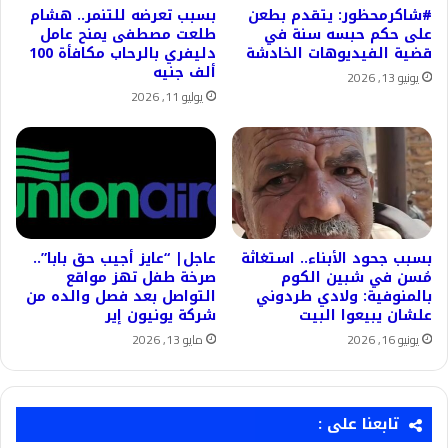
#شاكرمحظور: يتقدم بطعن
بسبب تعرضه للتنمر.. هشام
على حكم حبسه سنة في
طلعت مصطفى يمنح عامل
قضية الفيديوهات الخادشة
دليفري بالرحاب مكافأة 100
ألف جنيه
يونيو 13, 2026
يوليو 11, 2026
بسبب جحود الأبناء.. استغاثة
عاجل| “عايز أجيب حق بابا”..
مُسن في شبين الكوم
صرخة طفل تهز مواقع
بالمنوفية: ولادي طردوني
التواصل بعد فصل والده من
علشان يبيعوا البيت
شركة يونيون إير
يونيو 16, 2026
مايو 13, 2026
تابعنا على :