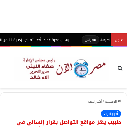
عاجل
عناصرها.
بسبب وجبة غداء بأحد الأفراح… إصابة 11 من المعازيم بنزلة معوية حادة بكفر البطيخ في دمياط..
مصر الآن
بحث عن
الق
الرئيسية
/
أخبار لايت
أخبار لايت
طبيب يهز مواقع التواصل بقرار إنساني في