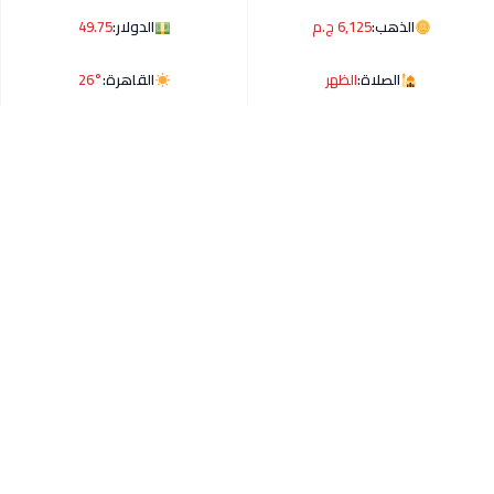
الذهب:
6,125 ج.م
الدولار:
49.75
الصلاة:
الظهر
القاهرة:
26°