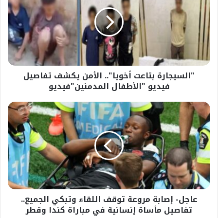
أخويا"..
الأمن
يكشف
تفاصيل
فيديو
"الأطفال
المدمنين"فيديو
"السيجارة بتاعت أخويا".. الأمن يكشف تفاصيل
فيديو "الأطفال المدمنين"فيديو
عاجل-
إصابة
مروعة
توقف
اللقاء
وتبكي
الجميع..
تفاصيل
مأساة
عاجل- إصابة مروعة توقف اللقاء وتبكي الجميع..
إنسانية
في
تفاصيل مأساة إنسانية في مباراة كندا وقطر