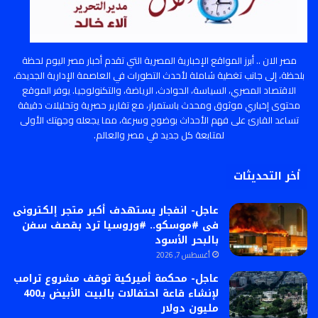
مصر الان .. أبرز المواقع الإخبارية المصرية التي تقدم أخبار مصر اليوم لحظة
بلحظة، إلى جانب تغطية شاملة لأحدث التطورات في العاصمة الإدارية الجديدة،
الاقتصاد المصري، السياسة، الحوادث، الرياضة، والتكنولوجيا. يوفر الموقع
محتوى إخباري موثوق ومحدث باستمرار، مع تقارير حصرية وتحليلات دقيقة
تساعد القارئ على فهم الأحداث بوضوح وسرعة، مما يجعله وجهتك الأولى
لمتابعة كل جديد في مصر والعالم.
أخر التحديثات
عاجل- انفجار يستهدف أكبر متجر إلكترونى
فى #موسكو.. #وروسيا ترد بقصف سفن
بالبحر الأسود
أغسطس 7, 2026
عاجل- محكمة أميركية توقف مشروع ترامب
لإنشاء قاعة احتفالات بالبيت الأبيض بـ400
مليون دولار