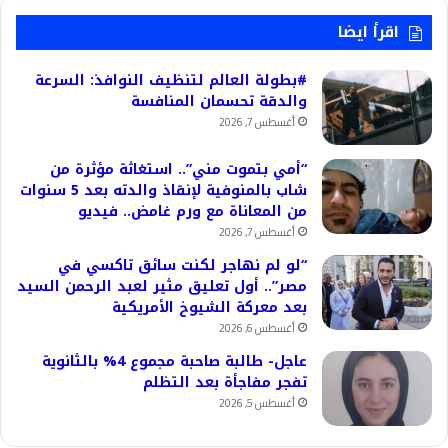
اقرأ ايضا
#بطولة العالم لتنظيف النوافذ: السرعة
والدقة تحسمان المنافسة
أغسطس 7, 2026
“أمي بتموت مني”.. استغاثة مؤثرة من
شاب بالمنوفية لإنقاذ والدته بعد 5 سنوات
من المعاناة مع ورم غامض.. فيديو
أغسطس 7, 2026
“لو لم نهاجر لكنت سائق تاكسي في
مصر”.. أول تعليق مثير لعبد الرحمن السيد
بعد معركة الشيوخ الأمريكية
أغسطس 6, 2026
عاجل- طالبة صاحبة مجموع 4% بالثانوية
تفجر مفاجأة بعد التظلم
أغسطس 5, 2026