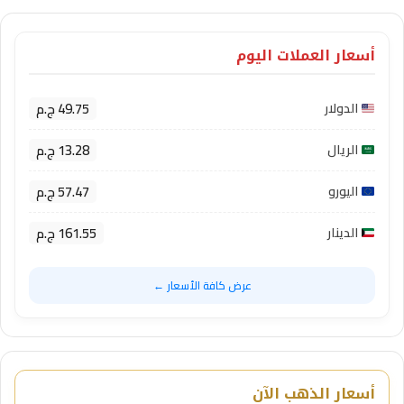
أسعار العملات اليوم
49.75 ج.م
الدولار
13.28 ج.م
الريال
57.47 ج.م
اليورو
161.55 ج.م
الدينار
عرض كافة الأسعار ←
أسعار الذهب الآن