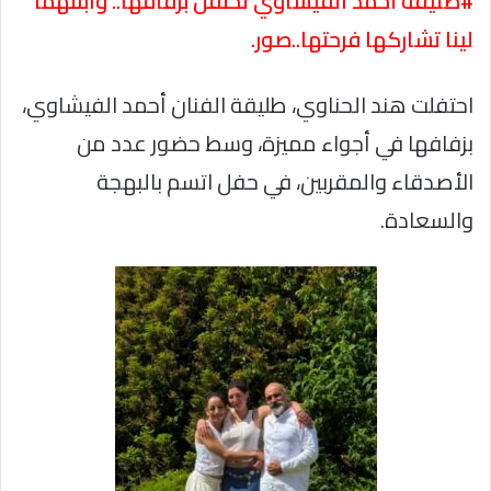
#طليقة أحمد الفيشاوي تحتفل بزفافها.. وابنتهما
لينا تشاركها فرحتها..صور.
احتفلت هند الحناوي، طليقة الفنان أحمد الفيشاوي،
بزفافها في أجواء مميزة، وسط حضور عدد من
الأصدقاء والمقربين، في حفل اتسم بالبهجة
والسعادة.