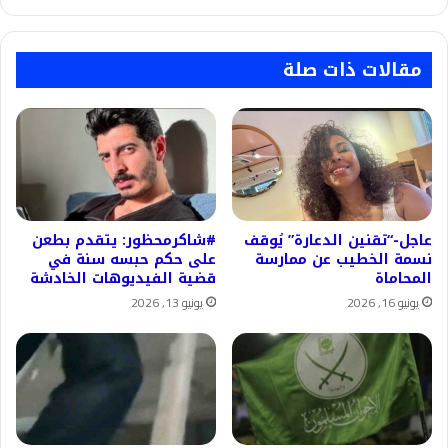
مباراة
كندا
وقطر
مقالات ذات صلة
عاجل-“تقنين الدعارة” يُوقف
#شاكرمحظور: يتقدم بطعن
نسمة الخطيب عن ممارسة
على حكم حبسه سنة في
المحاماة
قضية الفيديوهات الخادشة
يونيو 16, 2026
يونيو 13, 2026