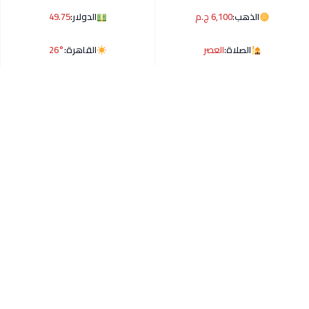
الذهب:
6,100 ج.م
الدولار:
49.75
الصلاة:
العصر
القاهرة:
26°