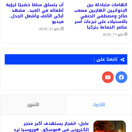
اتهامات متبادلة بين
أب يتسلق سلمًا خشبيًا لرؤية
الإخوانيين الهاربين مصعب
أطفاله في العيد.. مشهد
صالح ومصطفى الحنفي
أبكى الآلاف وأشعل الجدل..
بالاستيلاء على تبرعات أسر
فيديو
عناصر الجماعة بتركيا
مايو 31, 2026
مايو 11, 2026
تابعنا على :
فيسبوك
‫YouTube
الأخيرة
الأشهر
عاجل- انفجار يستهدف أكبر متجر
إلكترونى فى #موسكو.. #وروسيا ترد