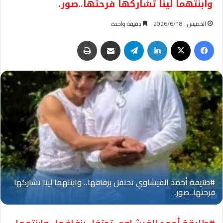
وابنتهما لينا تشاركها فرحتها..صور.
الخميس : 2026/6/18
دقيقة واحدة
فيسبوك
‫X
لينكدإن
تيلقرام
مشاركة عبر البريد
طباعة
Oplus_131072