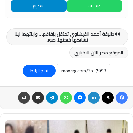
واتساب
تيليجرام
#طليقة أحمد الفيشاوي تحتفل بزفافها.. وابنتهما لينا
تشاركها فرحتها..صور.
موقع مصر الآن الاخباري
نسخ الرابط
فيسبوك
‫X
لينكدإن
ماسنجر
واتساب
تيلقرام
مشاركة عبر البريد
طباعة
"السيجارة
بتاعت