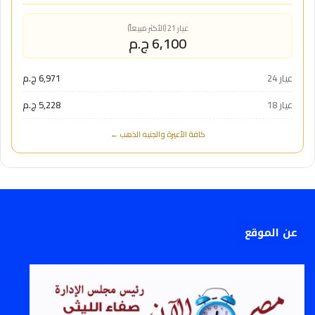
عيار 21 (الأكثر مبيعاً)
6,100 ج.م
عيار 24
6,971 ج.م
عيار 18
5,228 ج.م
كافة الأعيرة والجنيه الذهب ←
عن الموقع