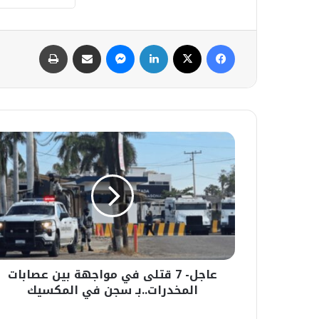
فيسبوك
‫X
لينكدإن
ماسنجر
مشاركة عبر البريد
طباعة
عاجل-
7
قتلى
في
مواجهة
بين
عصابات
المخدرات..بـ
سجن
عاجل- 7 قتلى في مواجهة بين عصابات
في
المكسيك
المخدرات..بـ سجن في المكسيك