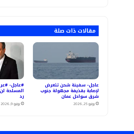
مقالات ذات صلة
عاجل- سفينة شحن تتعرض
#عاجل- #عرا
لإصابة بقذيفة مجهولة جنوب
المسلحة لن
شرق سواحل عمان
رد
يونيو 25, 2026
يونيو 9, 2026