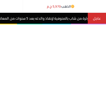
الذهب:
5,970 ج.م
عاجل
ته بعد 5 سنوات من المعاناة مع ورم غامض.. فيديو