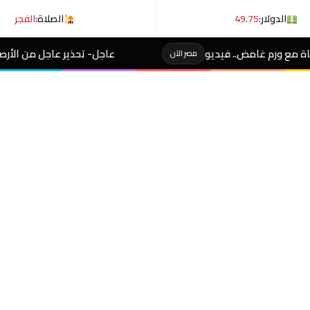
الدولار:
49.75
الصلاة:
الفجر
عاجل- تحذير عاجل من الأرصاد لـ المصطافين على شوط
مصر الآن