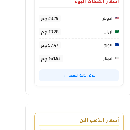
أسعار العملات اليوم
49.75 ج.م
الدولار
13.28 ج.م
الريال
57.47 ج.م
اليورو
161.55 ج.م
الدينار
عرض كافة الأسعار ←
أسعار الذهب الآن