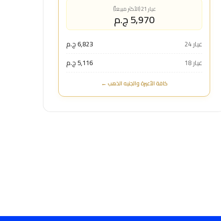
عيار 21 (الأكثر مبيعاً)
5,970 ج.م
عيار 24
6,823 ج.م
عيار 18
5,116 ج.م
كافة الأعيرة والجنيه الذهب ←