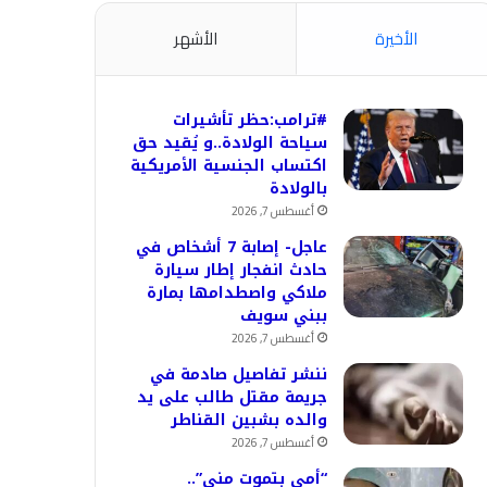
الأخيرة
الأشهر
#ترامب:حظر تأشيرات
سياحة الولادة..و يُقيد حق
اكتساب الجنسية الأمريكية
بالولادة
أغسطس 7, 2026
عاجل- إصابة 7 أشخاص في
حادث انفجار إطار سيارة
ملاكي واصطدامها بمارة
ببني سويف
أغسطس 7, 2026
ننشر تفاصيل صادمة في
جريمة مقتل طالب على يد
والده بشبين القناطر
أغسطس 7, 2026
“أمي بتموت مني”..