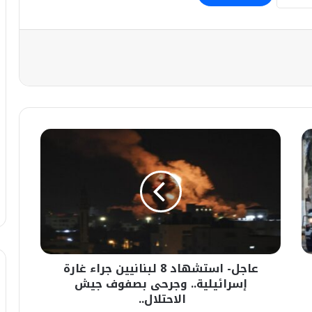
عاجل-
استشهاد
8
لبنانيين
جراء
غارة
إسرائيلية..
وجرحى
بصفوف
عاجل- استشهاد 8 لبنانيين جراء غارة
جيش
الاحتلال..
إسرائيلية.. وجرحى بصفوف جيش
الاحتلال..