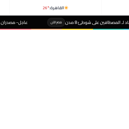
القاهرة:
26°
ئ 8 مدن
عاجل- مصدران لـ«رويترز»: السعودية و
مصر الآن