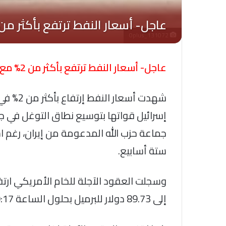
Oplus_131072
عاجل- أسعار النفط ترتفع بأكثر من 2% مع تصاعد التوترات في لبنان
شهدت أسع
إسرائيل قواتها بتوسيع نطاق التوغل في ج
جماعة حزب الله المدعومة من إيران، رغم اس
ستة أسابيع.
إلى 89.73 دولار للبرميل بحلول الساعة 10:17 بتوقيت جرينتش.