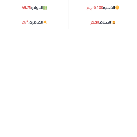
الذهب:
6,100 ج.م
الدولار:
49.75
الصلاة:
الفجر
القاهرة:
26°