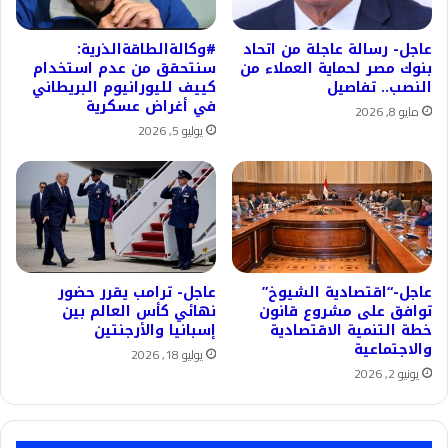
عاجل- رسالة عاجلة من اتحاد
#وكالةالطاقةالذرية:
بنوك مصر لحماية العملاء من
سنتحقق من عدم استخدام
النصب.. تفاصيل
كييف لليورانيوم البريطاني
في أغراض عسكرية
مايو 8, 2026
يوليو 5, 2026
عاجل-“اقتصادية الشيوخ”
عاجل- ترامب يقرر حضور
توافق على مشروع قانون
نهائي كأس العالم بين
خطة التنمية الاقتصادية
إسبانيا والأرجنتين
والاجتماعية
يوليو 18, 2026
يونيو 2, 2026