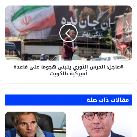
ونائبه
#عاجل:
الحرس
الثوري
يتبنى
هجوما
على
قاعدة
أميركية
بالكويت
#عاجل: الحرس الثوري يتبنى هجوما على قاعدة
أميركية بالكويت
مقالات ذات صلة