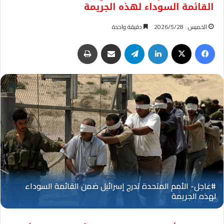
القائمة السوداء لهذه الجريمة
الخميس : 2026/5/28
دقيقة واحدة
فيسبوك
‫X
لينكدإن
تيلقرام
مشاركة عبر البريد
طباعة
Oplus_131072