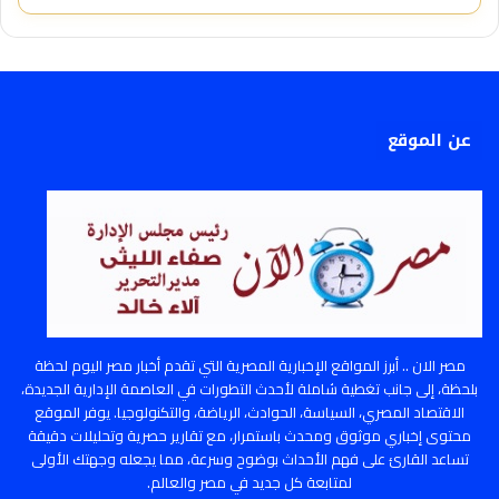
عن الموقع
مصر الان .. أبرز المواقع الإخبارية المصرية التي تقدم أخبار مصر اليوم لحظة
بلحظة، إلى جانب تغطية شاملة لأحدث التطورات في العاصمة الإدارية الجديدة،
الاقتصاد المصري، السياسة، الحوادث، الرياضة، والتكنولوجيا. يوفر الموقع
محتوى إخباري موثوق ومحدث باستمرار، مع تقارير حصرية وتحليلات دقيقة
تساعد القارئ على فهم الأحداث بوضوح وسرعة، مما يجعله وجهتك الأولى
لمتابعة كل جديد في مصر والعالم.