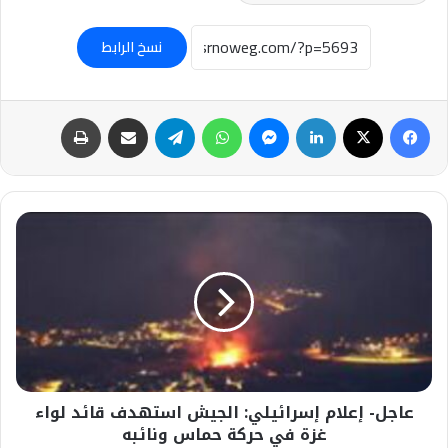
نسخ الرابط
فيسبوك
‫X
لينكدإن
ماسنجر
واتساب
تيلقرام
مشاركة عبر البريد
طباعة
عاجل-
إعلام
إسرائيلي:
الجيش
استهدف
قائد
لواء
غزة
في
عاجل- إعلام إسرائيلي: الجيش استهدف قائد لواء
حركة
حماس
غزة في حركة حماس ونائبه