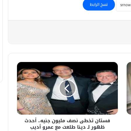
نسخ الرابط
فستان
تخطى
نصف
مليون
جنيه..
أحدث
ظهور
لـ
دينا
فستان تخطى نصف مليون جنيه.. أحدث
طلعت
مع
ظهور لـ دينا طلعت مع عمرو أديب