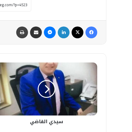
فيسبوك
‫X
لينكدإن
ماسنجر
مشاركة عبر البريد
طباعة
سيدي
القاضي
سيدي القاضي