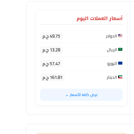
أسعار العملات اليوم
49.75 ج.م
الدولار
13.28 ج.م
الريال
57.47 ج.م
اليورو
161.81 ج.م
الدينار
عرض كافة الأسعار ←