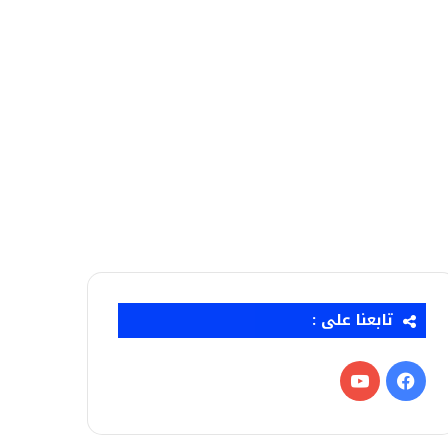
تابعنا على :
فيسبوك
‫YouTube