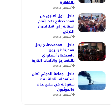
بالقاهرة
أغسطس 5, 2026
عاجل- أول تعليق من
#محمدصلاح بعد إتمام
انتقاله إلى #طرابزون
التركي
أغسطس 5, 2026
عاجل- #محمدصلاح يصل
#مدينةطرابزون..
واستقبال أسطوري
بالشماريخ والألعاب النارية
أغسطس 5, 2026
عاجل- جماعة الحوثي تعلن
استهداف ناقلة نفط
سعودية في خليج عدن
#الحوثيون
أغسطس 5, 2026