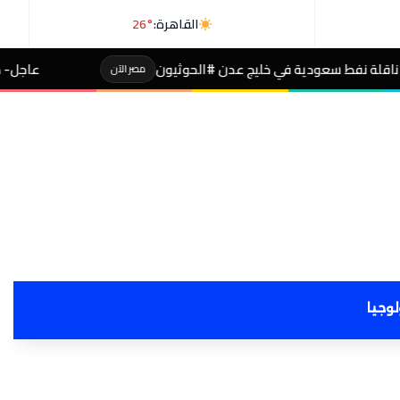
القاهرة:
26°
ليج عدن #الحوثيون
عاجل- طالبة صاحبة مجموع 4% بالثانوية تفجر مفاجأة بعد التظلم
مصر الآن
لوجيا