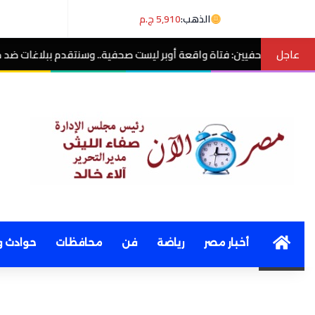
الذهب:
5,910 ج.م
عاجل
 واقعة أوبر ليست صحفية.. وسنتقدم ببلاغات ضد منتحلي الصفة
مصر الآن
Home
أخبار مصر
رياضة
فن
محافظات
حوادث و