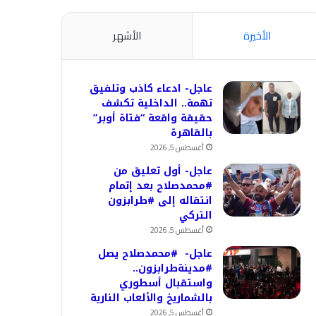
الأخيرة
الأشهر
عاجل- ادعاء كاذب وتلفيق
تهمة.. الداخلية تكشف
حقيقة واقعة “فتاة أوبر”
بالقاهرة
أغسطس 5, 2026
عاجل- أول تعليق من
#محمدصلاح بعد إتمام
انتقاله إلى #طرابزون
التركي
أغسطس 5, 2026
عاجل- #محمدصلاح يصل
#مدينةطرابزون..
واستقبال أسطوري
بالشماريخ والألعاب النارية
أغسطس 5, 2026