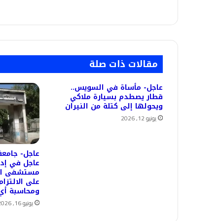
مقالات ذات صلة
عاجل- مأساة في السويس..
قطار يصطدم بسيارة ملاكي
ويحولها إلى كتلة من النيران
يونيو 12, 2026
عاجل- جامعة
عاجل في إدع
مستشفى الش
على الالتزام
ومحاسبة أي 
يونيو 16, 2026