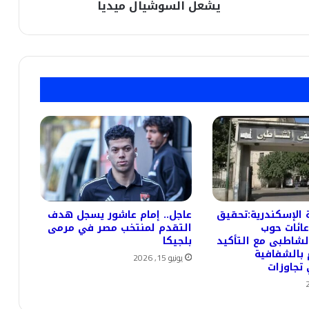
عمرو
يشعل السوشيال ميديا
أديب
يشعل
السوشيال
ميديا
 الإسكندرية:تحقيق
عاجل.. إمام عاشور يسجل هدف
ائات حوب
التقدم لمنتخب مصر في مرمى
اطبى مع التأكيد
بلجيكا
 بالشفافية
يونيو 15, 2026
تجاوزات