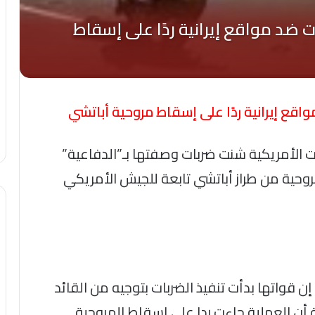
قع إيرانية ردًا على إسقاط مروحية أباتشي
ات الأمريكية شنت ضربات وصفتها بـ”الدفاعية”
روحية من طراز أباتشي تابعة للجيش الأمريكي
إن قواتها بدأت تنفيذ الضربات بتوجيه من القائد
 أن العملية جاءت ردا على إسقاط المروحية