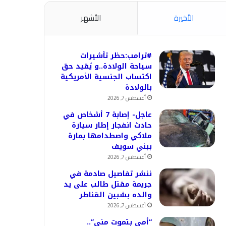
الأخيرة
الأشهر
#ترامب:حظر تأشيرات
سياحة الولادة..و يُقيد حق
اكتساب الجنسية الأمريكية
بالولادة
أغسطس 7, 2026
عاجل- إصابة 7 أشخاص في
حادث انفجار إطار سيارة
ملاكي واصطدامها بمارة
ببني سويف
أغسطس 7, 2026
ننشر تفاصيل صادمة في
جريمة مقتل طالب على يد
والده بشبين القناطر
أغسطس 7, 2026
“أمي بتموت مني”..