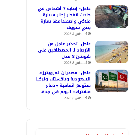
عاجل- إصابة 7 أشخاص في
حادث انفجار إطار سيارة
ملاكي واصطدامها بمارة
ببني سويف
أغسطس 7, 2026
عاجل- تحذير عاجل من
الأرصاد لـ المصطافين على
شوطئ 8 مدن
أغسطس 6, 2026
عاجل- مصدران لـ«رويترز»:
السعودية وباكستان وتركيا
ستوقع اتفاقية «دفاع
مشترك» اليوم في جدة.
أغسطس 6, 2026