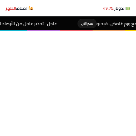
الدولار:
49.75
الصلاة:
الظهر
عاجل- تحذير عاجل من الأرصاد لـ المصطافين على شوطئ 8 مدن
الآن