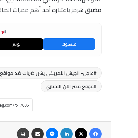
مضيق هرمز باعتباره أحد أهم ممرات الطاقة
ش
فيسبوك
تويتر
عاجل- الجيش الأمريكي يشن ضربات ضد مواقع إير
موقع مصر الآن الاخباري
فيسبوك
‫X
لينكدإن
ماسنجر
مشاركة عبر البريد
طباعة