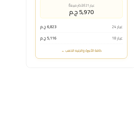
عيار 21 (الأكثر مبيعاً)
5,970 ج.م
عيار 24
6,823 ج.م
عيار 18
5,116 ج.م
كافة الأعيرة والجنيه الذهب ←