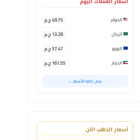
أسعار العملات اليوم
49.75 ج.م
الدولار
13.28 ج.م
الريال
57.47 ج.م
اليورو
161.55 ج.م
الدينار
عرض كافة الأسعار ←
أسعار الذهب الآن