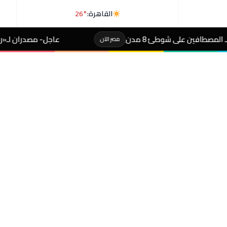
القاهرة:
26°
عاجل- مصدران لـ«رويترز»: السعودية وباكستا
مصر الآن