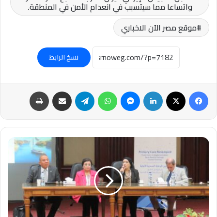
واتساعا مما سيتسبب في انعدام الأمن في المنطقة.
موقع مصر الآن الاخباري
نسخ الرابط
فيسبوك
‫X
لينكدإن
ماسنجر
واتساب
تيلقرام
مشاركة عبر البريد
طباعة
نائب
وزير
الصحة
تفتتح
دورتين
تدريبيتين
لتطوير
خدمات