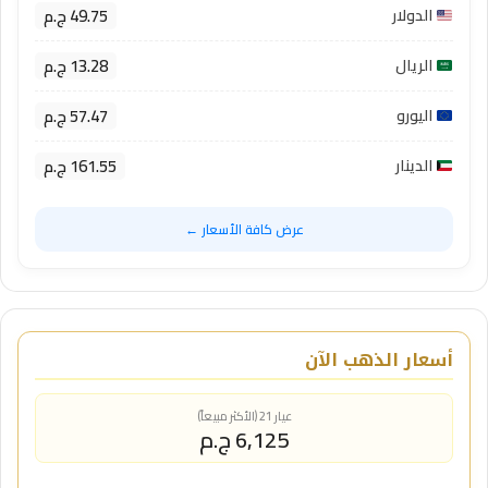
49.75 ج.م
الدولار
13.28 ج.م
الريال
57.47 ج.م
اليورو
161.55 ج.م
الدينار
عرض كافة الأسعار ←
أسعار الذهب الآن
عيار 21 (الأكثر مبيعاً)
6,125 ج.م