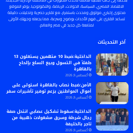
بلحظة، إلى جانب تغطية شاملة لأحدث التطورات في العاصمة الإدارية الجديدة،
الاقتصاد المصري، السياسة، الحوادث، الرياضة، والتكنولوجيا. يوفر الموقع
محتوى إخباري موثوق ومحدث باستمرار، مع تقارير حصرية وتحليلات دقيقة
تساعد القارئ على فهم الأحداث بوضوح وسرعة، مما يجعله وجهتك الأولى
لمتابعة كل جديد في مصر والعالم.
أخر التحديثات
الداخلية:ضبط 10 متهمين يستغلون 13
طفلاً في التسول وبيع السلع بإلحاح
بالقاهرة
أغسطس 9, 2026
الأمن:ضبط نصاب بالقاهرة استولى على
أموال المواطنين بزعم توفير تأشيرات سفر
أغسطس 9, 2026
الداخلية:سقوط تشكيل عصابي انتحل صفة
رجال شرطة وسرق مشغولات ذهبية من
تاجر بالخليفة
أغسطس 9, 2026