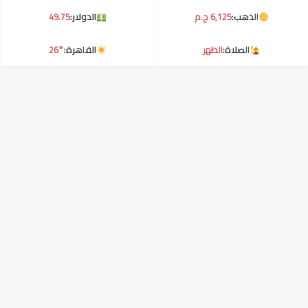
الذهب:
6,125 ج.م
الدولار:
49.75
الصلاة:
الظهر
القاهرة:
26°