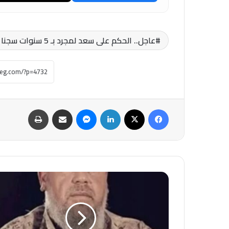
عاجل.. الحكم على سعد لمجرد بـ 5 سنوات سجنا بتهمة اغتصاب نادلة
فيسبوك
‫X
لينكدإن
ماسنجر
مشاركة عبر البريد
طباعة
“شبح
القسام”
يعود
للواجهة..
تفاصيل