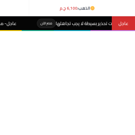
الذهب:
6,100 ج.م
عاجل
بسيطة لا يجب تجاهلها
عاجل- مجلس الدفاع اليمني يعل
مصر الآن