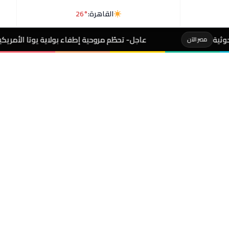
القاهرة:
26°
عاجل- تحطُم مروحية إطفاء بولاية يوتا الأمريكية
مصر الآن