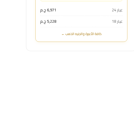
عيار 24
6,971 ج.م
عيار 18
5,228 ج.م
كافة الأعيرة والجنيه الذهب ←