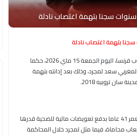
أصدرت محكمة الجنايات في دراغينيان بجنوب فرنسا، اليوم الجمعة 15 ماي 2026، حكما
غربي سعد لمجرد، وذلك بعد إدانته بتهمة
 سان تروبيه 2018.
وقضت المحكمة بإلزام الفنان البالغ من العمر 41 عاما بدفع تعويضات مالية للضحية قدرها
فة إلى 5 آلاف يورو كأتعاب محاماة، فيما مثل لمجرد خلال المحاكمة