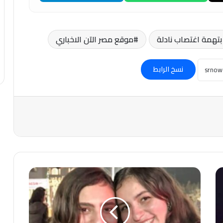
موقع مصر الآن الاخباري
نسخ الرابط
والد
فتاتي
أسيوط:
لم
أتهم