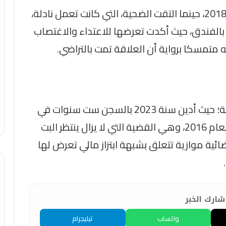
وتعود فصول القضية إلى غشت من سنة 2018، حينما التقت الضحية، التي كانت تعمل نادلة،
بالفندق، حيث أكدت تعرضها للاعتداء والاغتصاب
 متمسكا برواية أن العلاقة تمت بالتراضي.
يذكر أن لمجرد يواجه سوابق قضائية مماثلة؛ حيث أدين سنة 2023 بالسجن ست سنوات في
قضية اغتصاب أخرى بباريس يعود تاريخها لعام 2016، وهي القضية التي لا يزال ينتظر البت
ية موازية تتعلق بشبهة ابتزاز مالي تعرض لها
ارك الخبر
واتساب
تيليجرام