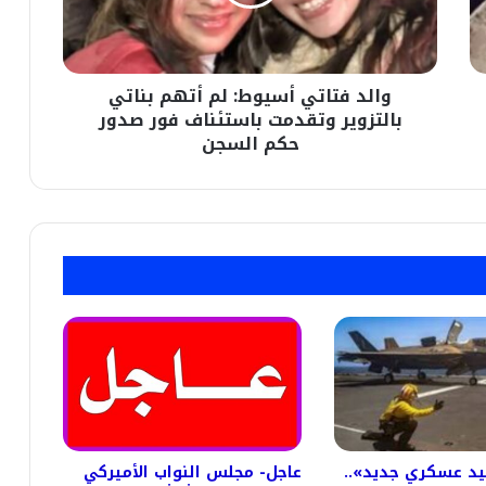
بناتي
بالتزوير
وتقدمت
باستئناف
والد فتاتي أسيوط: لم أتهم بناتي
فور
صدور
بالتزوير وتقدمت باستئناف فور صدور
حكم
حكم السجن
السجن
يد عسكري جديد»..
عاجل- مجلس النواب الأميركي