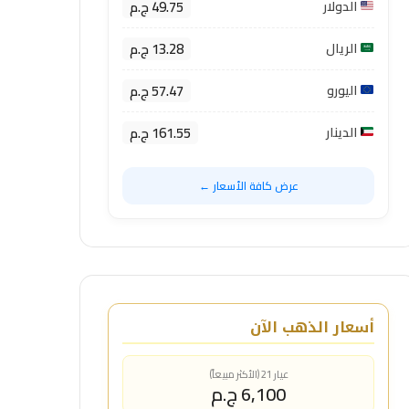
49.75 ج.م
الدولار
13.28 ج.م
الريال
57.47 ج.م
اليورو
161.55 ج.م
الدينار
عرض كافة الأسعار ←
أسعار الذهب الآن
عيار 21 (الأكثر مبيعاً)
6,100 ج.م