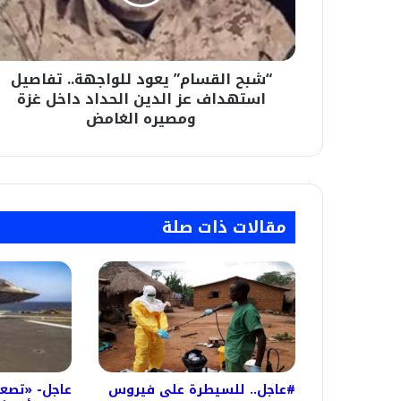
استهداف
عز
الدين
الحداد
“شبح القسام” يعود للواجهة.. تفاصيل
داخل
غزة
استهداف عز الدين الحداد داخل غزة
ومصيره
ومصيره الغامض
الغامض
مقالات ذات صلة
#عاجل.. للسيطرة على فيروس
عاجل- «تصع