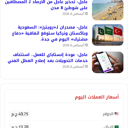
عاجل- تحذير عاجل من الأرصاد لـ المصطافين
على شوطئ 8 مدن
أغسطس 6, 2026
عاجل- مصدران لـ«رويترز»: السعودية
وباكستان وتركيا ستوقع اتفاقية «دفاع
مشترك» اليوم في جدة.
أغسطس 6, 2026
عاجل- عودة إنستاباي للعمل.. استئناف
خدمات التحويلات بعد إصلاح العطل الفني
أغسطس 6, 2026
أسعار العملات اليوم
49.75 ج.م
الدولار
13.28 ج.م
الريال