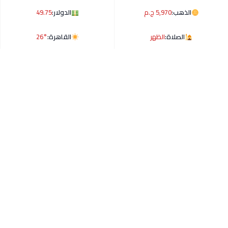
الذهب:
5,970 ج.م
الدولار:
49.75
الصلاة:
الظهر
القاهرة:
26°