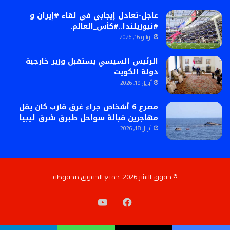
عاجل-تعادل إيجابي في لقاء #إيران و
#نيوزيلندا..#كأس_العالم.
يونيو 16, 2026
الرئيس السيسي يستقبل وزير خارجية
دولة الكويت
أبريل 19, 2026
مصرع 6 أشخاص جراء غرق قارب كان يقل
مهاجرين قبالة سواحل طبرق شرق ليبيا
أبريل 18, 2026
© حقوق النشر 2026، جميع الحقوق محفوظة
فيسبوك
‫YouTube