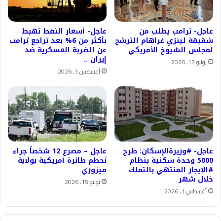
عاجل- ترامب يطلب من
عاجل- أسعار النفط تهبط
شقيقة لينزي غراهام الترشح
بأكثر من 6% بعد تراجع ترامب
لمجلس الشيوخ الأمريكي
عن الضربة العسكرية ضد
إيران ..
يوليو 17, 2026
أغسطس 3, 2026
عاجل- #وزيرةالإسكان: طرح
عاجل – مصرع 12 شخصاً جراء
5000 وحدة سكنية بنظام
تحطم طائرة أمريكية بولاية
#الإيجار المنتهي بالتملك
ميزوري
خلال شهر
يونيو 15, 2026
أغسطس 1, 2026