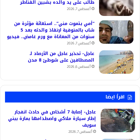
طالب على يد والده بشبين القناطر
أغسطس 7, 2026
“أمي بتموت مني”.. استغاثة مؤثرة من
شاب بالمنوفية لإنقاذ والدته بعد 5
سنوات من المعاناة مع ورم غامض.. فيديو
أغسطس 7, 2026
عاجل- تحذير عاجل من الأرصاد لـ
المصطافين على شوطئ 8 مدن
أغسطس 6, 2026
اقرأ ايضا
عاجل- إصابة 7 أشخاص في حادث انفجار
إطار سيارة ملاكي واصطدامها بمارة ببني
سويف
أغسطس 7, 2026