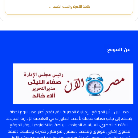
كافة الأعيرة والجنيه الذهب ←
عن الموقع
مصر الان .. أبرز المواقع الإخبارية المصرية التي تقدم أخبار مصر اليوم لحظة
بلحظة، إلى جانب تغطية شاملة لأحدث التطورات في العاصمة الإدارية الجديدة،
الاقتصاد المصري، السياسة، الحوادث، الرياضة، والتكنولوجيا. يوفر الموقع
محتوى إخباري موثوق ومحدث باستمرار، مع تقارير حصرية وتحليلات دقيقة
تساعد القارئ على فهم الأحداث بوضوح وسرعة، مما يجعله وجهتك الأولى