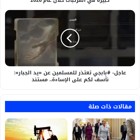
كبيرة في المرتبات خلال عام 2026
عام
2026
عاجل-
#بابجي
تعتذر
للمسلمين
عن
«يد
الجبار»:
نأسف
لكم
عاجل- #بابجي تعتذر للمسلمين عن «يد الجبار»:
على
الإساءة..
نأسف لكم على الإساءة.. مستند
مستند
مقالات ذات صلة