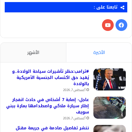
تابعنا على :
فيسبوك
‫YouTube
الأخيرة
الأشهر
#ترامب:حظر تأشيرات سياحة الولادة..و
يُقيد حق اكتساب الجنسية الأمريكية
بالولادة
أغسطس 7, 2026
عاجل- إصابة 7 أشخاص في حادث انفجار
إطار سيارة ملاكي واصطدامها بمارة ببني
سويف
أغسطس 7, 2026
ننشر تفاصيل صادمة في جريمة مقتل