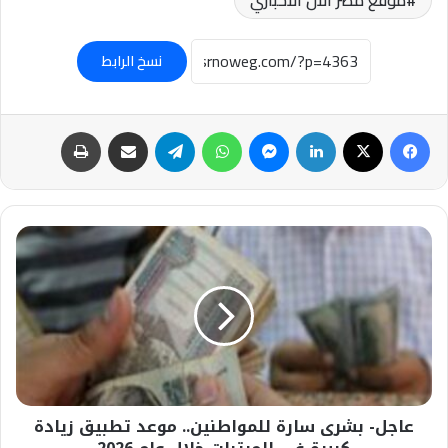
نسخ الرابط
فيسبوك
‫X
لينكدإن
ماسنجر
واتساب
تيلقرام
مشاركة عبر البريد
طباعة
عاجل-
بشرى
سارة
للمواطنين..
موعد
تطبيق
زيادة
كبيرة
في
عاجل- بشرى سارة للمواطنين.. موعد تطبيق زيادة
المرتبات
خلال