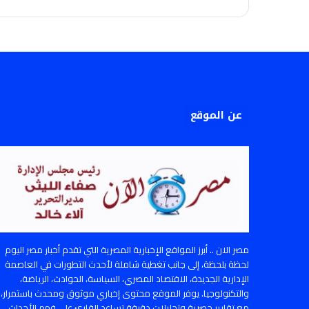
عن الموقع
مصر الان .. أبرز المواقع الإخبارية المصرية التي تقدم أخبار مصر اليوم
لحظة بلحظة، إلى جانب تغطية شاملة لأحدث التطورات في العاصمة
الإدارية الجديدة، الاقتصاد المصري، السياسة، الحوادث، الرياضة،
والتكنولوجيا. يوفر الموقع محتوى إخباري موثوق ومحدث باستمرار،
مع تقارير حصرية وتحليلات دقيقة تساعد القارئ على فهم الأحداث