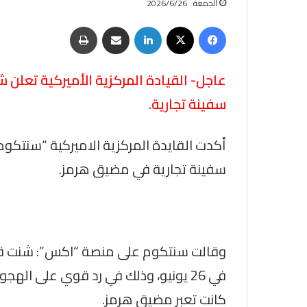
الجمعة : 2026/6/26
فيسبوك
‫X
لينكدإن
مشاركة عبر البريد
طباعة
عاجل- القيادة المركزية الأميركية تعلن 
سفينة تجارية.
أكدت القايدة المركزية الاميركية “سنتك
سفينة تجارية في مضيق هرمز.
وقالت سنتكوم على منصة “اكس”: شنت قوات
في 26 يونيو، وذلك في رد قوي على ا
كانت تعبر مضيق هرمز.