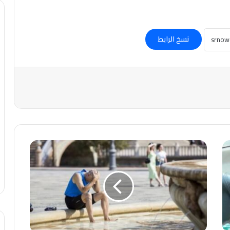
نسخ الرابط
#إسبانيا:بسبب
موجة
الحر..
وفاة
212
شخصا
خلال
4