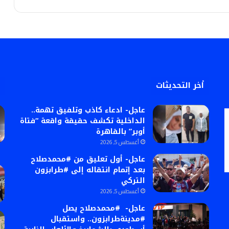
أخر التحديثات
عاجل- ادعاء كاذب وتلفيق تهمة..
الداخلية تكشف حقيقة واقعة “فتاة
أوبر” بالقاهرة
أغسطس 5, 2026
عاجل- أول تعليق من #محمدصلاح
بعد إتمام انتقاله إلى #طرابزون
التركي
أغسطس 5, 2026
عاجل- #محمدصلاح يصل
#مدينةطرابزون.. واستقبال