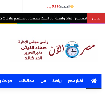
الذهب:
5,910 ج.م
عاجل
: فتاة واقعة أوبر ليست صحفية.. وسنتقدم ببلاغات ضد منتحلي الصفة
مص
Home
أخبار مصر
رياضة
فن
محافظات
حوادث و