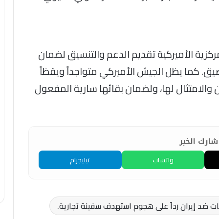
كزية الأميركية تقديم الدعم والتنسيق لضمان
مضيق. كما يظل الجيش الأميركي متواجداً ويقظاً
ان والامتثال لها، ولضمان بقائها سارية المفعول
ارك الخبر
واتساب
تيليجرام
ات ضد إيران رداً على هجوم استهدف سفينة تجارية.