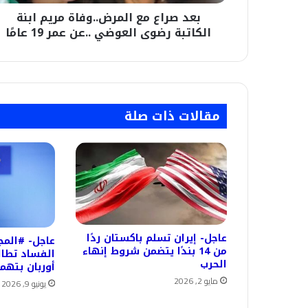
العوضي
بعد صراع مع المرض..وفاة مريم ابنة
..عن
عمر
الكاتبة رضوى العوضي ..عن عمر 19 عامًا
19
عامًا
مقالات ذات صلة
عاجل- إيران تسلم باكستان ردًا
عاجل- #المج
من 14 بندًا يتضمن شروط إنهاء
الفساد تطال
الحرب
أوربان بتهم
مايو 2, 2026
يونيو 9, 2026