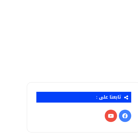
تابعنا على :
فيسبوك
‫YouTube