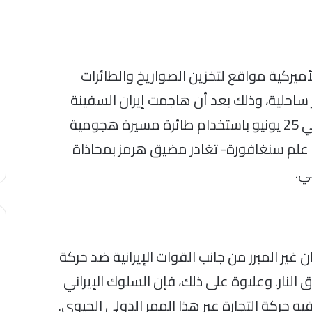
ميركية مواقع لتخزين الصواريخ والطائرات
ار ساحلية، وذلك بعد أن هاجمت إيران السفينة
التجارية “إيفر لافلي” (M/V Ever Lovely) في 25 يونيو باستخدام طائرة مسيرة هجومية
ع علم سنغافورة- تغادر مضيق هرمز بمحاذاة
ي.
 غير المبرر من جانب القوات الإيرانية ضد حركة
ق النار. وعلاوة على ذلك، فإن السلوك الإيراني
ه حركة التجارة عبر هذا الممر الدولي الحيوي.