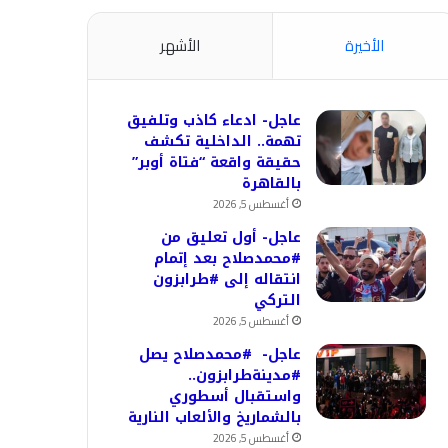
الأخيرة
الأشهر
عاجل- ادعاء كاذب وتلفيق
تهمة.. الداخلية تكشف
حقيقة واقعة “فتاة أوبر”
بالقاهرة
أغسطس 5, 2026
عاجل- أول تعليق من
#محمدصلاح بعد إتمام
انتقاله إلى #طرابزون
التركي
أغسطس 5, 2026
عاجل- #محمدصلاح يصل
#مدينةطرابزون..
واستقبال أسطوري
بالشماريخ والألعاب النارية
أغسطس 5, 2026