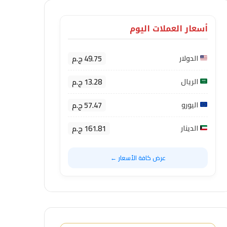
أسعار العملات اليوم
49.75 ج.م
الدولار
13.28 ج.م
الريال
57.47 ج.م
اليورو
161.81 ج.م
الدينار
عرض كافة الأسعار ←