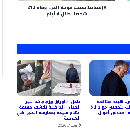
أيام
#إسبانيا:بسبب موجة الحر.. وفاة 212
شخصا خلال 4 أيام
ر.. هيئة مكافحة
عاجل- «أوراق وزجاجات» تثير
ب بتحقيق مع دائرة
الجدل.. الداخلية تكشف حقيقة
ة اختلاس أموال
اتهام سيدة بممارسة الدجل في
الشرقية
يونيو 7, 2026