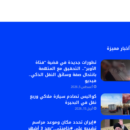
أخبار مميزة
تطورات جديدة في قضية “فتاة
الأوبر”.. التحقيق مع المتهمة
بانتحال صفة وسائق النقل الذكي..
فيديو
أغسطس 5, 2026
كواليس تصادم سيارة ملاكي وربع
نقل في البحيرة
أبريل 15, 2026
#إيران تحدد مكان وموعد مراسم
تشييع علي #خامنئي..”بعد 3 أشهر