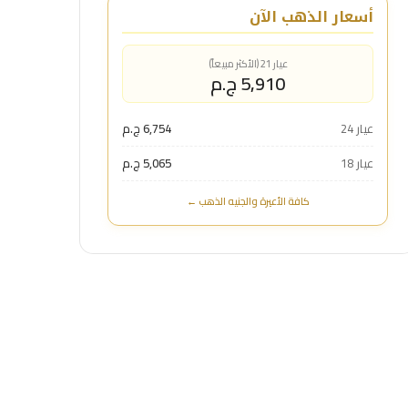
أسعار الذهب الآن
عيار 21 (الأكثر مبيعاً)
5,910 ج.م
عيار 24
6,754 ج.م
عيار 18
5,065 ج.م
كافة الأعيرة والجنيه الذهب ←