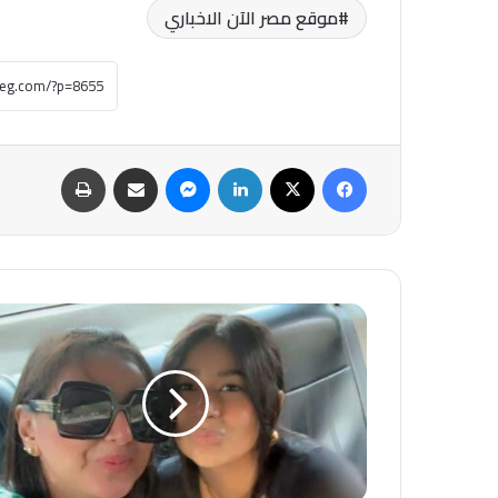
موقع مصر الآن الاخباري
فيسبوك
‫X
لينكدإن
ماسنجر
مشاركة عبر البريد
طباعة
بعد
صراع
مع
المرض..وفاة
مريم
ابنة
الكاتبة
رضوى