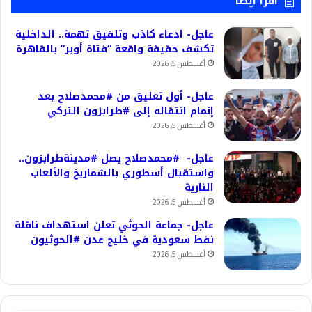
اقرأ ايضا
عاجل- ادعاء كاذب وتلفيق تهمة.. الداخلية
تكشف حقيقة واقعة “فتاة أوبر” بالقاهرة
أغسطس 5, 2026
عاجل- أول تعليق من #محمدصلاح بعد
إتمام انتقاله إلى #طرابزون التركي
أغسطس 5, 2026
عاجل- #محمدصلاح يصل #مدينةطرابزون..
واستقبال أسطوري بالشماريخ والألعاب
النارية
أغسطس 5, 2026
عاجل- جماعة الحوثي تعلن استهداف ناقلة
نفط سعودية في خليج عدن #الحوثيون
أغسطس 5, 2026