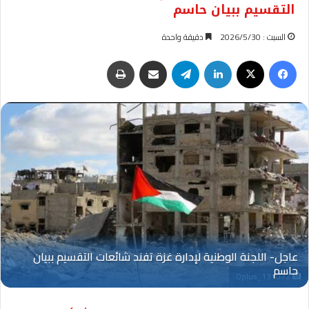
التقسيم ببيان حاسم
السبت : 2026/5/30
دقيقة واحدة
فيسبوك
‫X
لينكدإن
تيلقرام
مشاركة عبر البريد
طباعة
Oplus_131072