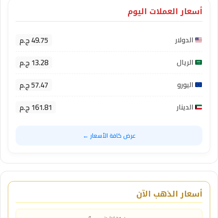
أسعار العملات اليوم
49.75 ج.م
الدولار
13.28 ج.م
الريال
57.47 ج.م
اليورو
161.81 ج.م
الدينار
عرض كافة الأسعار ←
أسعار الذهب الآن