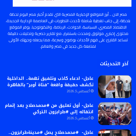
مصر الان .. أبرز المواقع الإخبارية المصرية التي تقدم أخبار مصر اليوم لحظة
بلحظة، إلى جانب تغطية شاملة لأحدث التطورات في العاصمة الإدارية الجديدة،
الاقتصاد المصري، السياسة، الحوادث، الرياضة، والتكنولوجيا. يوفر الموقع
محتوى إخباري موثوق ومحدث باستمرار، مع تقارير حصرية وتحليلات دقيقة
تساعد القارئ على فهم الأحداث بوضوح وسرعة، مما يجعله وجهتك الأولى
لمتابعة كل جديد في مصر والعالم.
أخر التحديثات
عاجل- ادعاء كاذب وتلفيق تهمة.. الداخلية
تكشف حقيقة واقعة “فتاة أوبر” بالقاهرة
أغسطس 5, 2026
عاجل- أول تعليق من #محمدصلاح بعد إتمام
انتقاله إلى #طرابزون التركي
أغسطس 5, 2026
عاجل- #محمدصلاح يصل #مدينةطرابزون..