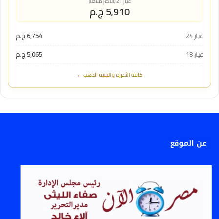
عيار 21 (الأكثر مبيعاً)
5,910 ج.م
عيار 24
6,754 ج.م
عيار 18
5,065 ج.م
كافة الأعيرة والجنيه الذهب ←
عن الموقع