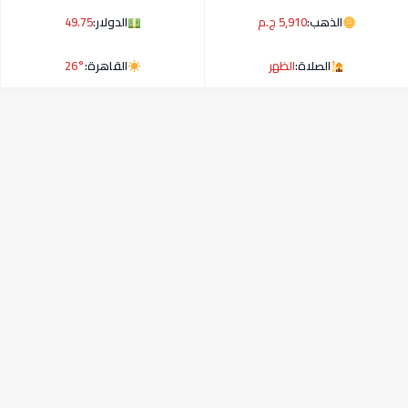
الذهب:
5,910 ج.م
الدولار:
49.75
الصلاة:
الظهر
القاهرة:
26°