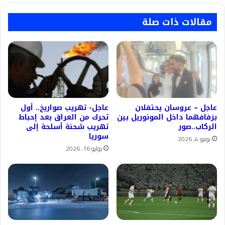
مقالات ذات صلة
عاجل – عروسان يحتفلان
عاجل- تهريب صواريخ.. أول
بزفافهما داخل المونوريل بين
تحرك من العراق بعد إحباط
الركاب..صور
تهريب شحنة أسلحة إلى
سوريا
يونيو 4, 2026
يوليو 16, 2026