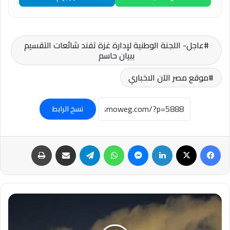
عاجل- اللجنة الوطنية لإدارة غزة تفند شائعات التقسيم
ببيان حاسم
موقع مصر الآن الاخباري
نسخ الرابط
فيسبوك
‫X
لينكدإن
ماسنجر
واتساب
تيلقرام
مشاركة عبر البريد
طباعة
عاجل-
غارات
إسرائيلية