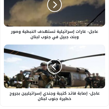
تستهدف
النبطية
وصور
وبنت
جبيل
في
عاجل- غارات إسرائيلية تستهدف النبطية وصور
جنوب
لبنان
وبنت جبيل في جنوب لبنان
عاجل-
إصابة
قائد
كتيبة
وجندي
إسرائيليين
بجروح
خطيرة
جنوب
عاجل- إصابة قائد كتيبة وجندي إسرائيليين بجروح
لبنان
خطيرة جنوب لبنان