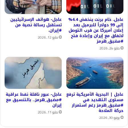
عاجل. خام برنت ينخفض 4.4%
عاجل- هواتف الإسرائيليين
إلى 99 دولاراً للبرميل بعد
تستقبل رسالة نصية من
إعلان أميركا عن قرب التوصل
#إيران.
لاتفاق مع إيران وإعادة فتح
مايو 12, 2026
#مضيق_هرمز
مايو 24, 2026
عاجل | البحرية الأمريكية ترفع
عاجل- عبور ناقلة نفط عراقية
مستوى التهديد في
#مضيق_هرمز.. بالتنسيق مع
#مضيق_هرمز رغم استمرار
إيران
حركة الملاحة
مايو 11, 2026
يونيو 30, 2026