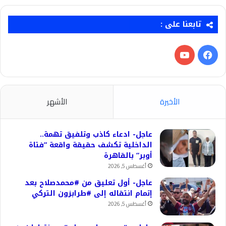
تابعنا على :
فيسبوك
‫YouTube
الأخيرة
الأشهر
عاجل- ادعاء كاذب وتلفيق تهمة..
الداخلية تكشف حقيقة واقعة “فتاة
أوبر” بالقاهرة
أغسطس 5, 2026
عاجل- أول تعليق من #محمدصلاح بعد
إتمام انتقاله إلى #طرابزون التركي
أغسطس 5, 2026