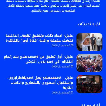
محتوى إخباري موثوق ومحدث باستمرار، مع تقارير حصرية وتحليلات دقيقة
تساعد القارئ على فهم الأحداث بوضوح وسرعة، مما يجعله وجهتك الأولى
لمتابعة كل جديد في مصر والعالم.
أخر التحديثات
عاجل- ادعاء كاذب وتلفيق تهمة.. الداخلية
تكشف حقيقة واقعة “فتاة أوبر” بالقاهرة
أغسطس 5, 2026
عاجل- أول تعليق من #محمدصلاح بعد إتمام
انتقاله إلى #طرابزون التركي
أغسطس 5, 2026
عاجل- #محمدصلاح يصل #مدينةطرابزون..
واستقبال أسطوري بالشماريخ والألعاب
النارية
أغسطس 5, 2026
أخبار مميزة