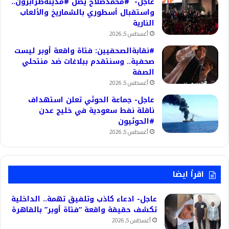
عاجل- #محمدصلاح يصل #مدينةطرابزون..
واستقبال أسطوري بالشماريخ والألعاب
النارية
أغسطس 5, 2026
#نقابةالصحفيين: فتاة واقعة أوبر ليست
صحفية.. وسنتقدم ببلاغات ضد منتحلي
الصفة
أغسطس 5, 2026
عاجل- جماعة الحوثي تعلن استهداف
ناقلة نفط سعودية في خليج عدن
#الحوثيون
أغسطس 5, 2026
اقرأ ايضا
عاجل- ادعاء كاذب وتلفيق تهمة.. الداخلية
تكشف حقيقة واقعة “فتاة أوبر” بالقاهرة
أغسطس 5, 2026