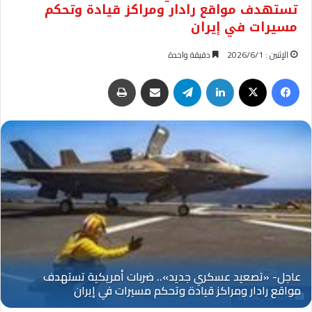
تستهدف مواقع رادار ومراكز قيادة وتحكم
مسيرات في إيران
الإثنين : 2026/6/1
دقيقة واحدة
فيسبوك
‫X
لينكدإن
تيلقرام
مشاركة عبر البريد
طباعة
Oplus_131072