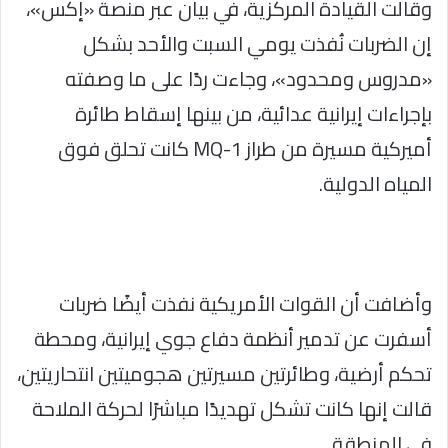
وقالت القيادة المركزية، في بيان عبر منصة «إكس»،
إن الضربات نُفذت يومي السبت والأحد بشكل
«مدروس ومحدود»، وجاءت ردًا على ما وصفته
بإجراءات إيرانية عدائية، من بينها إسقاط طائرة
أميركية مسيرة من طراز MQ-1 كانت تحلق فوق
المياه الدولية.
وأضافت أن القوات الأمريكية نفذت أيضًا ضربات
أسفرت عن تدمير أنظمة دفاع جوي إيرانية، ومحطة
تحكم أرضية، وطائرتين مسيرتين هجوميتين انتحاريتين،
قالت إنها كانت تشكل تهديدًا مباشرًا لحركة الملاحة
في المنطقة.