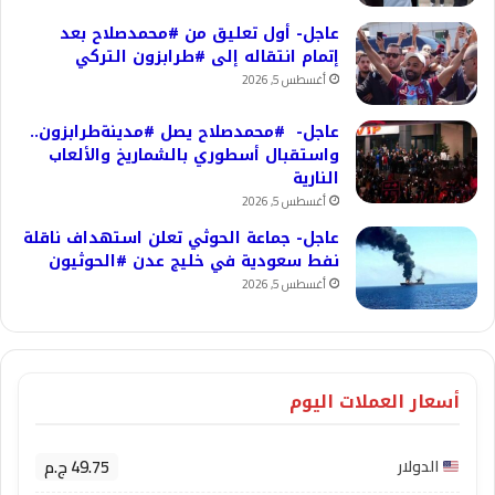
عاجل- أول تعليق من #محمدصلاح بعد
إتمام انتقاله إلى #طرابزون التركي
أغسطس 5, 2026
عاجل- #محمدصلاح يصل #مدينةطرابزون..
واستقبال أسطوري بالشماريخ والألعاب
النارية
أغسطس 5, 2026
عاجل- جماعة الحوثي تعلن استهداف ناقلة
نفط سعودية في خليج عدن #الحوثيون
أغسطس 5, 2026
أسعار العملات اليوم
49.75 ج.م
الدولار