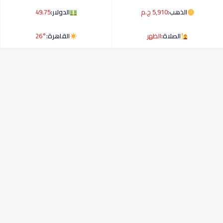
الذهب:
5,910 ج.م
الدولار:
49.75
الصلاة:
الظهر
القاهرة:
26°