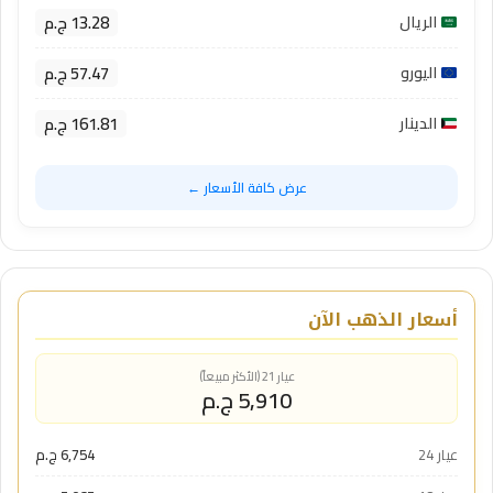
13.28 ج.م
الريال
57.47 ج.م
اليورو
161.81 ج.م
الدينار
عرض كافة الأسعار ←
أسعار الذهب الآن
عيار 21 (الأكثر مبيعاً)
5,910 ج.م
عيار 24
6,754 ج.م