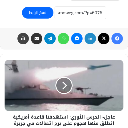
نسخ الرابط
فيسبوك
‫X
لينكدإن
ماسنجر
واتساب
تيلقرام
مشاركة عبر البريد
طباعة
عاجل-
الحرس
الثوري:
استهدفنا
قاعدة
أمريكية
انطلق
منها
هجوم
عاجل- الحرس الثوري: استهدفنا قاعدة أمريكية
على
برج
انطلق منها هجوم على برج اتصالات في جزيرة