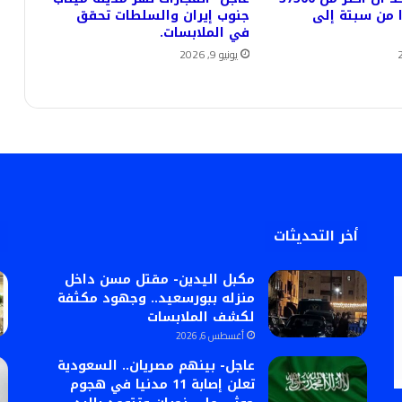
 من سبتة إلى
جنوب إيران والسلطات تحقق
في الملابسات.
يونيو 9, 2026
أخر التحديثات
مكبل اليدين- مقتل مسن داخل
منزله ببورسعيد.. وجهود مكثفة
لكشف الملابسات
أغسطس 6, 2026
عاجل- بينهم مصريان.. السعودية
تعلن إصابة 11 مدنيا في هجوم