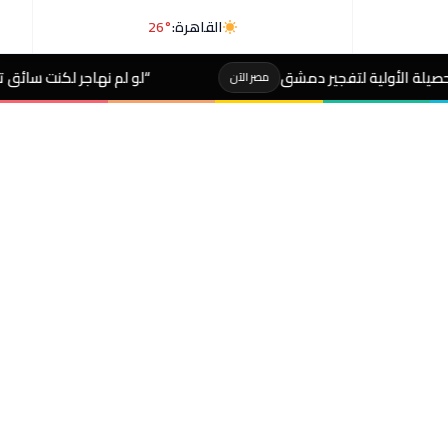
القاهرة:
26°
شق
“لو لم نهاجر لكنت سائق تاكسي في مصر”.. أول تعل
مصر الآن