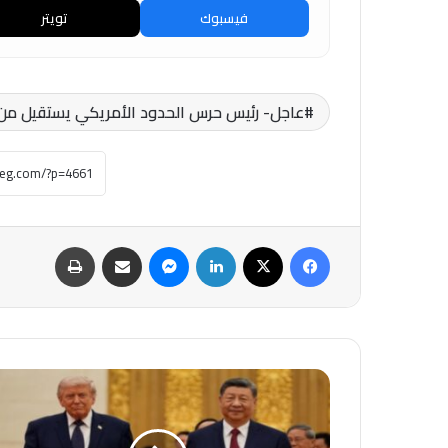
فيسبوك
تويتر
عاجل- رئيس حرس الحدود الأمريكي يستقيل م
فيسبوك
‫X
لينكدإن
ماسنجر
مشاركة عبر البريد
طباعة
عاجل
-
الرئيس
الصيني