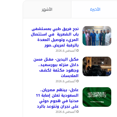
الأخيرة
الأشهر
نجح فريق طبي بمستشفى
باب الشعرية في استئصال
المريء وتوصيل المعدة
بالرقبة لمريض..صور
أغسطس 6, 2026
مكبل اليدين- مقتل مسن
داخل منزله ببورسعيد..
وجهود مكثفة لكشف
الملابسات
أغسطس 6, 2026
عاجل- بينهم مصريان..
السعودية تعلن إصابة 11
مدنيا في هجوم حوثي
على نجران وتتوعد بالرد
أغسطس 6, 2026