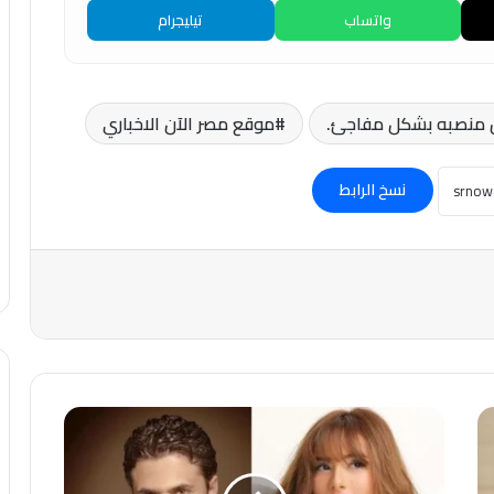
واتساب
تيليجرام
ن منصبه بشكل مفاجئ.
موقع مصر الآن الاخباري
نسخ الرابط
بينها
رانيا
يوسف
وزينة..