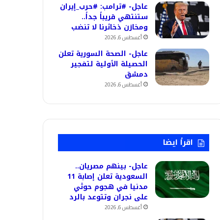
عاجل- #ترامب: #حرب_إيران
ستنتهي قريباً جداً..
ومخازن ذخائرنا لا تنضب
أغسطس 6, 2026
عاجل- الصحة السورية تعلن
الحصيلة الأولية لتفجير
دمشق
أغسطس 6, 2026
اقرأ ايضا
عاجل- بينهم مصريان..
السعودية تعلن إصابة 11
مدنيا في هجوم حوثي
على نجران وتتوعد بالرد
أغسطس 6, 2026