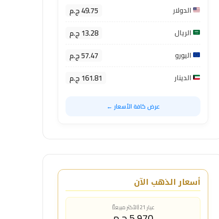
49.75 ج.م
الدولار
13.28 ج.م
الريال
57.47 ج.م
اليورو
161.81 ج.م
الدينار
عرض كافة الأسعار ←
أسعار الذهب الآن
عيار 21 (الأكثر مبيعاً)
5,970 ج.م