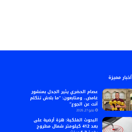
أخبار مميزة
عصام الحضري يثير الجدل بمنشور
غامض.. ومتابعون: “ما بلاش تتكلم
أنت عن الجوع”
مايو 27, 2026
البحوث الفلكية: هزة أرضية على
بعد 412 كيلومتر شمال مطروح