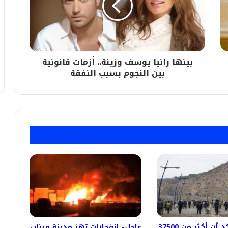
أزمات
قانونية
بين
النجوم
بسبب
بينها رانيا يوسف وزينة.. أزمات قانونية
النفقة
بين النجوم بسبب النفقة
#إسبانيا تؤكد أن أكثر من 37500
عاجل- انفجارات تهز مدينة ميناب