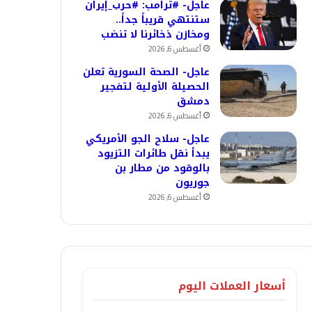
عاجل- #ترامب: #حرب_إيران
ستنتهي قريباً جداً..
ومخازن ذخائرنا لا تنضب
أغسطس 6, 2026
عاجل- الصحة السورية تعلن
الحصيلة الأولية لتفجير
دمشق
أغسطس 6, 2026
عاجل- سلاح الجو الأمريكي
يبدأ نقل طائرات التزيود
بالوقود من مطار بن
جوريون
أغسطس 6, 2026
أسعار العملات اليوم