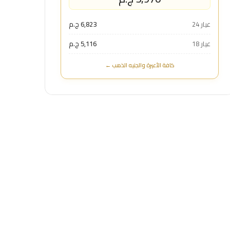
عيار 24
6,823 ج.م
عيار 18
5,116 ج.م
كافة الأعيرة والجنيه الذهب ←