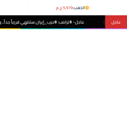
الذهب:
5,970 ج.م
عاجل
عاجل- #ترامب: #حرب_إيران ستنتهي قريباً جداً.. ومخازن ذخائرنا لا تنضب
م