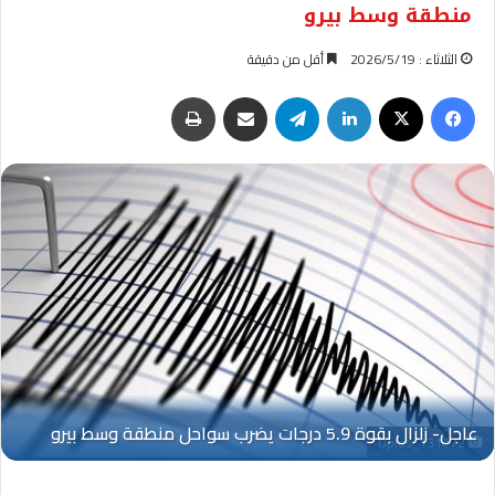
منطقة وسط بيرو
الثلاثاء : 2026/5/19
أقل من دقيقة
فيسبوك
‫X
لينكدإن
تيلقرام
مشاركة عبر البريد
طباعة
Oplus_131072