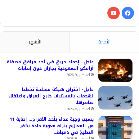
فيسبوك
‫YouTube
الأخيرة
الأشهر
عاجل.. إخماد حريق في أحد مرافق مصفاة
أرامكو السعودية بجازان دون إصابات
أغسطس 9, 2026
عاجل- اختراق شبكة مسلحة تخطط
لهجمات بالمسيّرات خارج العراق واعتقال
عناصرها.
أغسطس 8, 2026
بسبب وجبة غداء بأحد الأفراح… إصابة 11
من المعازيم بنزلة معوية حادة بكفر
البطيخ في دمياط..
أغسطس 8, 2026