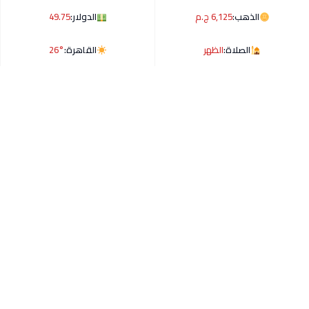
الذهب:
6,125 ج.م
الدولار:
49.75
الصلاة:
الظهر
القاهرة:
26°