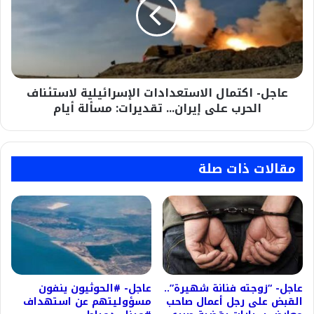
الإسرائيلية
لاستئناف
الحرب
على
إيران...
تقديرات:
عاجل- اكتمال الاستعدادات الإسرائيلية لاستئناف
مسألة
أيام
الحرب على إيران... تقديرات: مسألة أيام
مقالات ذات صلة
عاجل- “زوجته فنانة شهيرة”..
عاجل- #الحوثيون ينفون
القبض على رجل أعمال صاحب
مسؤوليتهم عن استهداف