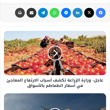
فيسبوك
‫X
لينكدإن
ماسنجر
واتساب
تيلقرام
مشاركة عبر البريد
طباعة
عاجل-
وزارة
الزراعة
تكشف
أسباب
الارتفاع
المفاجئ
في
أسعار
عاجل- وزارة الزراعة تكشف أسباب الارتفاع المفاجئ
الطماطم
بالأسواق
في أسعار الطماطم بالأسواق
عاجل-
اكتمال
الاستعدادات