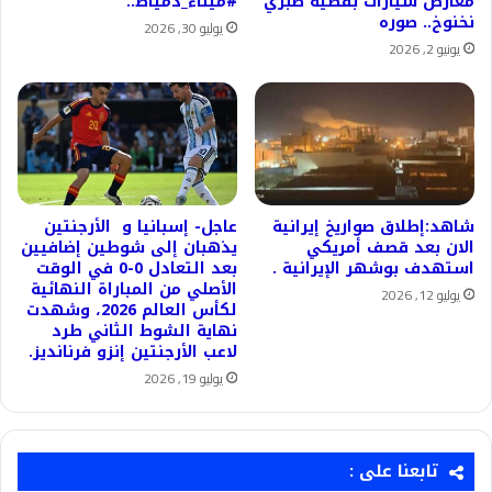
معارض سيارات بقضية صبري
#ميناء_دمياط..
نخنوخ.. صوره
يوليو 30, 2026
يونيو 2, 2026
شاهد:إطلاق صواريخ إيرانية
عاجل- إسبانيا و الأرجنتين
الان بعد قصف أمريكي
يذهبان إلى شوطين إضافيين
استهدف بوشهر الإيرانية .
بعد التعادل 0-0 في الوقت
الأصلي من المباراة النهائية
يوليو 12, 2026
لكأس العالم 2026، وشهدت
نهاية الشوط الثاني طرد
لاعب الأرجنتين إنزو فرنانديز.
يوليو 19, 2026
تابعنا على :