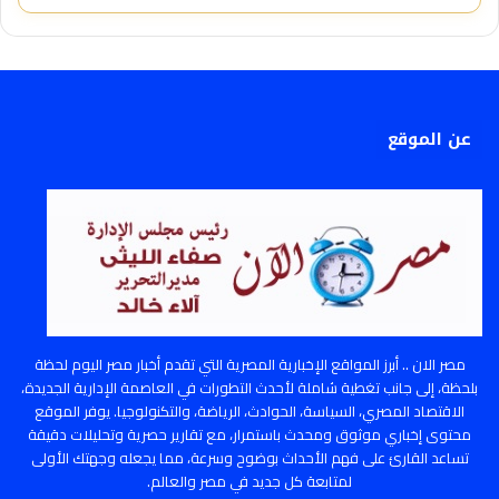
عن الموقع
مصر الان .. أبرز المواقع الإخبارية المصرية التي تقدم أخبار مصر اليوم لحظة
بلحظة، إلى جانب تغطية شاملة لأحدث التطورات في العاصمة الإدارية الجديدة،
الاقتصاد المصري، السياسة، الحوادث، الرياضة، والتكنولوجيا. يوفر الموقع
محتوى إخباري موثوق ومحدث باستمرار، مع تقارير حصرية وتحليلات دقيقة
تساعد القارئ على فهم الأحداث بوضوح وسرعة، مما يجعله وجهتك الأولى
لمتابعة كل جديد في مصر والعالم.