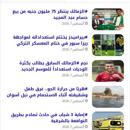
#الزمالك ينتظر 75 مليون جنيه من بيع
حسام عبد المجيد
أغسطس 7, 2026
#بيراميدز يختتم استعداداته لمواجهة
ريزا سبور في ختام المعسكر التركي
أغسطس 7, 2026
نجم #الزمالك السابق يطالب بكثرة
الوديات استعداداً للموسم الجديد
أغسطس 7, 2026
#هربًا من حرارة الجو.. غرق طفل
وشقيقته أثناء الاستحمام في نيل أسوان
أغسطس 7, 2026
#إصابة 3 شباب في حادث تصادم بطريق
النوافعة بالشرقية
أغسطس 7, 2026