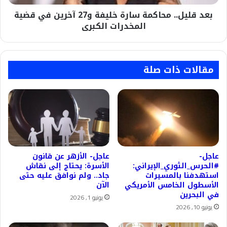
قضية
بعد قليل.. محاكمة سارة خليفة و27 آخرين في قضية
المخدرات
الكبرى
المخدرات الكبرى
مقالات ذات صلة
عاجل-
عاجل- الأزهر عن قانون
#الحرس_الثوري_الإيراني:
الأسرة: يحتاج إلى نقاش
استهدفنا بالمسيرات
جاد.. ولم نوافق عليه حتى
الأسطول الخامس الأمريكي
الآن
في البحرين
يونيو 1, 2026
يونيو 10, 2026