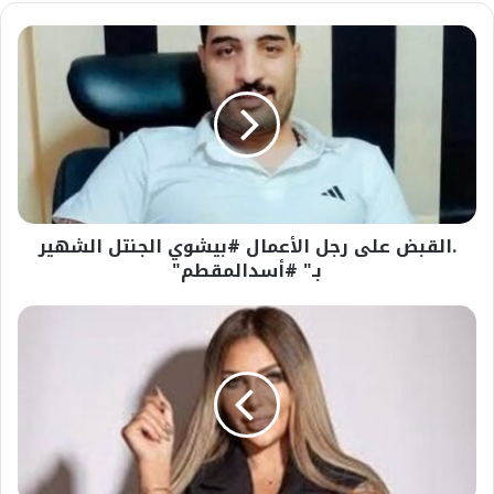
.القبض
على
رجل
الأعمال
#بيشوي
الجنتل
الشهير
بـ"
#أسدالمقطم"
.القبض على رجل الأعمال #بيشوي الجنتل الشهير
بـ" #أسدالمقطم"
بعد
قليل..
محاكمة
سارة
خليفة
و27
آخرين
في