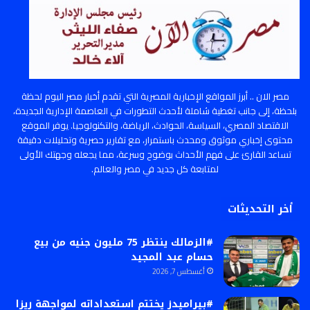
مصر الان .. أبرز المواقع الإخبارية المصرية التي تقدم أخبار مصر اليوم لحظة
بلحظة، إلى جانب تغطية شاملة لأحدث التطورات في العاصمة الإدارية الجديدة،
الاقتصاد المصري، السياسة، الحوادث، الرياضة، والتكنولوجيا. يوفر الموقع
محتوى إخباري موثوق ومحدث باستمرار، مع تقارير حصرية وتحليلات دقيقة
تساعد القارئ على فهم الأحداث بوضوح وسرعة، مما يجعله وجهتك الأولى
لمتابعة كل جديد في مصر والعالم.
أخر التحديثات
#الزمالك ينتظر 75 مليون جنيه من بيع
حسام عبد المجيد
أغسطس 7, 2026
#بيراميدز يختتم استعداداته لمواجهة ريزا