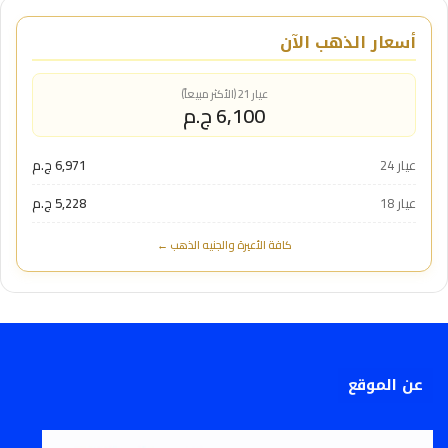
أسعار الذهب الآن
عيار 21 (الأكثر مبيعاً)
6,100 ج.م
عيار 24
6,971 ج.م
عيار 18
5,228 ج.م
كافة الأعيرة والجنيه الذهب ←
عن الموقع