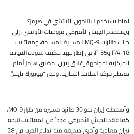
لماذا يستخدم البنتاجون الأباتشي في هرمز؟
ويستخدم الجيش الأميركي مروحيات الأباتشي، إلى
جانب طائرات MQ-9 المسيرة المسلحة، ومقاتلات
F/A-18 وF-35، في إطار جهد مكثف تقوده القيادة
المركزية لمواجهة إغلاق إيران لمضيق هرمز أمام
معظم حركة الملاحة التجارية، وفق “نيويورك تايمز”.
وأسقطت إيران نحو 30 طائرة مسيرة من طراز MQ-9،
كما فقد الجيش الأميركي عدداً من المقاتلات نتيجة
نيران معادية وأخرى صديقة منذ اندلاع الحرب في 28