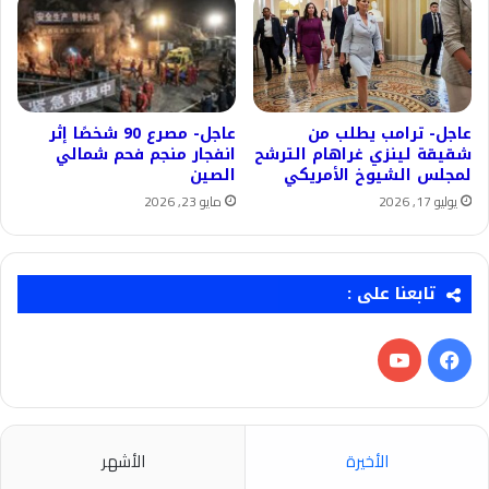
عاجل- ترامب يطلب من
عاجل- مصرع 90 شخصًا إثر
شقيقة لينزي غراهام الترشح
انفجار منجم فحم شمالي
لمجلس الشيوخ الأمريكي
الصين
يوليو 17, 2026
مايو 23, 2026
تابعنا على :
فيسبوك
‫YouTube
الأخيرة
الأشهر