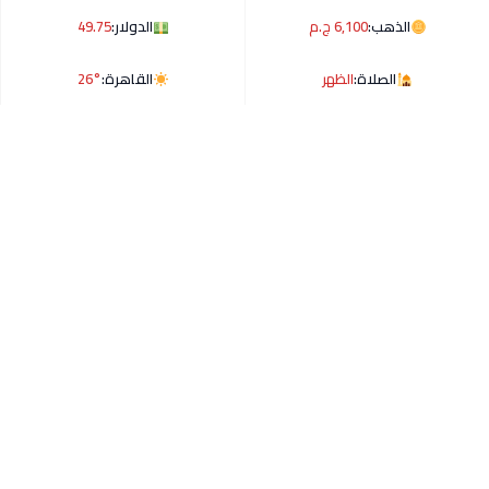
الذهب:
6,100 ج.م
الدولار:
49.75
الصلاة:
الظهر
القاهرة:
26°