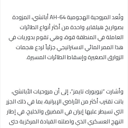
وتُعد المروحية الهجومية AH-64 أباتشي، المزودة
بصواريخ هيلفاير، واحدة من أكثر أنواع الطائرات
العاملة في المنطقة قوة، وهي تقوم بدوريات في
هذا الممر المائي الاستراتيجي جزئياً لردع هجمات
الزوارق الصغيرة وإسقاط الطائرات المسيرة.
وأشارت “نيويورك تايمز”، إلى أن مروحيات الأباتشي،
باتت تقترب أكثر من الأراضي الإيرانية، بما في ذلك الجزر
التي تسيطر عليها إيران في المضيق والخليج، في إطار
النهج العسكري الذي واصلته القيادة المركزية حتى