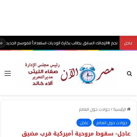
عاجل
نجم #الزمالك السابق يطالب بكثرة الوديات استعداداً للموسم الجديد
مصر الآن
بحث عن
الق
الرئيسية
/
حوادث حول العالم
حوادث حول العالم
عاجل
عاجل- سقوط مروحية أميركية قرب مضيق