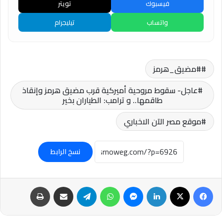
فيسبوك
تويتر
واتساب
تيليجرام
#مضيق_هرمز
عاجل- سقوط مروحية أميركية قرب مضيق هرمز وإنقاذ
طاقمها.. و ترامب: الطياران بخير
موقع مصر الآن الاخباري
نسخ الرابط
فيسبوك
‫X
لينكدإن
ماسنجر
واتساب
تيلقرام
مشاركة عبر البريد
طباعة