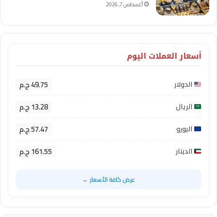
أغسطس 7, 2026
أسعار العملات اليوم
49.75 ج.م
الدولار
13.28 ج.م
الريال
57.47 ج.م
اليورو
161.55 ج.م
الدينار
عرض كافة الأسعار ←