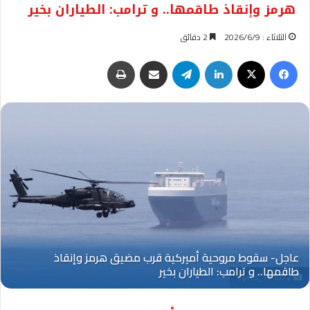
هرمز وإنقاذ طاقمها.. و ترامب: الطياران بخير
الثلاثاء : 2026/6/9
2 دقائق
فيسبوك
‫X
لينكدإن
تيلقرام
مشاركة عبر البريد
طباعة
Oplus_131072