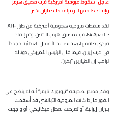
عاجل- سقوط مروحية أميركية قرب مضيق هرمز
وإنقاذ طاقمها.. و ترامب: الطياران بخير
لقد سقطت مروحية هجومية أميركية من طراز AH-
64 Apache، قرب مضيق هرمز، الاثنين، وتم إنقاذ
فردي طاقمها، بعد تصاعد الأعمال العدائية مجدداً
في حرب إيران، فيما قال الرئيس الأميركي دونالد
ترامب إن الطيارين “بخير”.
وذكر مصدر لصحيفة “نيويورك تايمز” أنه لم يتضح على
الفور ما إذا كانت المروحية الأباتشي قد أُسقطت
بنيران إيرانية، أو تعرضت لعطل ميكانيكي، أو واجهت